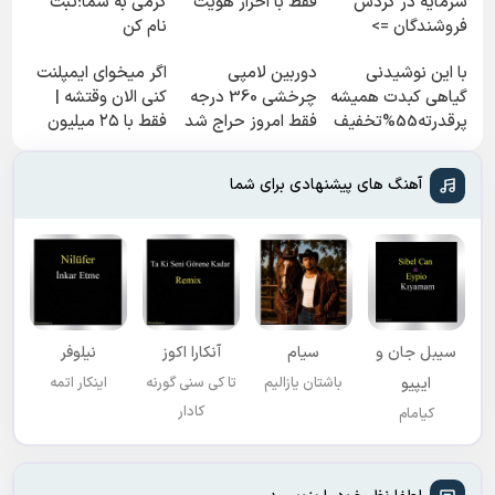
سرمایه در گردش
فقط با احراز هویت
گرمی به شما؛ثبت
فروشندگان =>
نام کن
فروشگاهت رو ثبت
با این نوشیدنی
دوربین لامپی
اگر میخوای ایمپلنت
کن
گیاهی کبدت همیشه
چرخشی 360 درجه
کنی الان وقتشه |
پرقدرته55%تخفیف
فقط امروز حراج شد
فقط با ۲۵ میلیون
🔥 پرداخت درب
تومان!!!
منزل
آهنگ های پیشنهادی برای شما
سیبل جان و
سیام
آنکارا اکوز
نیلوفر
ایپیو
باشتان یازالیم
تا کی سنی گورنه
اینکار اتمه
کادار
کیامام