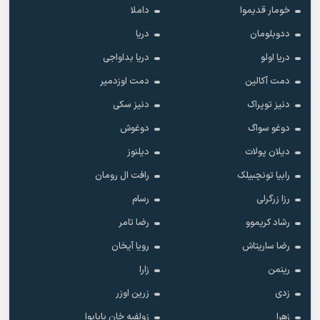
خومار قدیموا
داملا
ددوبلومان
دریا
دریا اولو
دریا بداواجی
دمت آکالین
دمت اوزدمیر
دنیز توپراک
دنیز سکی
دوغو سواگ
دوغوش
دیلان پولات
دیلنوز
رابیا تونچبیلک
رافت ال رومان
رزا زرگرلی
رسام
رشاد کریموو
رضا تامر
رضا ساریتاش
رویا آیخان
رینمن
زارا
زدی
زرین اوزر
زهرا
زولفیه خان بابایوا