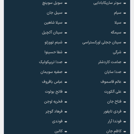
سونر ساریکابادایی
سویل سوینچ
سیام
سیبل جان
سیلا
سیلا شاهین
سیمگه
سینان آکچیل
سینان ججلی اورکستراسی
شبنم تووزلو
شرگی
شفا حسینوا
صامت کاردشلر
صدا تریپکولیک
صدا سایان
صفیه سویمان
عالم قاسموف
عباس باقروف
علی آلکورت
فاتح بولوت
فتاح جان
فخریه اوجن
فردی تایفور
فرهاد گوچر
فوندا آرار
فوندی
کاظم جان
کالبن