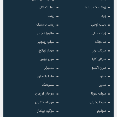
زولفیه خانبابایوا
زیبا عثمانلی
زید
زینب
زینب آوجی
زینب باستیک
زینت سالی
ساگوپا کاجمر
سانجاک
سراپ زینجیر
سرتاب ارنر
سردار اورتاچ
سرکان کایا
سرن اوزون
سزن آکسو
سسیزلر
سفو
سلدا باغجان
سلین
سمیجنک
سوات سونا
سوجان اورهان
سودا یحیایوا
سورا اسکندرلی
سوگیم
سوگیم ییلماز