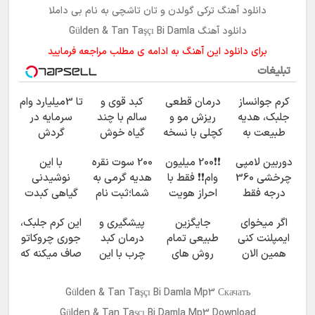
دانلود آهنگ ترکی
گولدن و تان تاشچی
به نام
بی داملا
دانلود آهنگ Gülden & Tan Taşçı Bi Damla
برای دانلود این آهنگ به ادامه ی مطلب مراجعه فرمایید
تبلیغات
کرم جوانساز
درمان قطعی
کبد قوی و
تا 3میلیارد وام
جلبک، هدیه
ریزش مو و
سالم با چند
سرمایه در
طبیعت به
کچلی با نسخه
گیاه خوش
گردش
شما(خرید با
ای طبیعی!
طعم
فروشندگان =>
دوربین لامپی
❗❗200 میلیون
200 سوت نقره
با این
تخفیف ویژه)
فروشگاهت رو
چرخشی 360
وام❗❗ فقط با
هدیه گرمی به
نوشیدنی
ثبت کن
درجه فقط
احراز هویت
شما؛ثبت نام
گیاهی کبدت
امروز حراج شد
کن
همیشه
اگر میخوای
جایگزین
پیشگیری و
این کرم جلبک،
🔥 پرداخت
پرقدرته55%تخفیف
ایمپلنت کنی
طبیعی تمام
درمان کبد
جوری چروکاتو
درب منزل
همین الان
روش های
چرب با این
صاف میکنه که
وقتشه | فقط با
تهاجمی
نوشیدنی
انگار بوتاکس
۲۵ میلیون
رویش مو
گیاهی
کردی!(تخفیف
Gülden & Tan Taşçı Bi Damla Mp3 Скачать
تومان!!!
ویژه)
Gülden & Tan Taşçı Bi Damla Mp3 Download