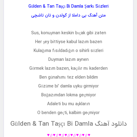
Gülden & Tan Taşçı Bi Damla Şarkı Sözleri
متن آهنگ
بی داملا
از
گولدن و تان تاشچی
Sus, konuşman keskin bıçak gibi zaten
Her şey bittiyse kabul lazım bazen
Kulağıma fısıldadığın o sihirli sözleri
Duyman lazım aynen
Görmek lazım bazen, kaçılır mı kaderden
Ben günahımı tez elden bildim
Gözüme bi’ damla uyku girmiyor
Boğazımdan lokma geçmiyor
Adaleti bu mu aşkların
O benden geçti, kalbim geçmiyor
دانلود آهنگ Gülden & Tan Taşçı Bi Damla
♥♫♥♫♥♫♥♫♥♫♥♫♥♫♥