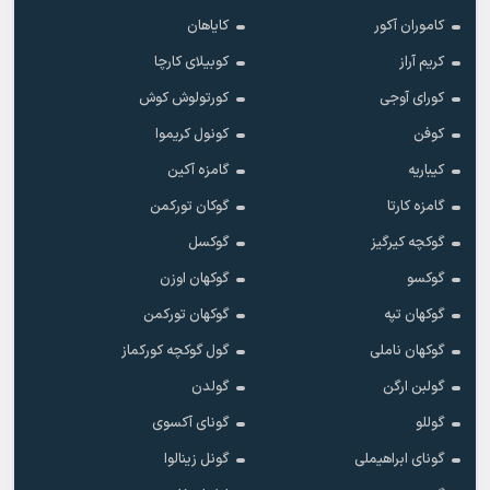
کاموران آکور
کایاهان
کریم آراز
کوبیلای کارچا
کورای آوجی
کورتولوش کوش
کوفن
کونول کریموا
کیباریه
گامزه آکین
گامزه کارتا
گوکان تورکمن
گوکچه کیرگیز
گوکسل
گوکسو
گوکهان اوزن
گوکهان تپه
گوکهان تورکمن
گوکهان ناملی
گول گوکچه کورکماز
گولبن ارگن
گولدن
گوللو
گونای آکسوی
گونای ابراهیملی
گونل زینالوا