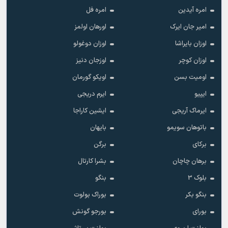
امره آیدین
امره فل
امیر جان ایرک
اورهان اولمز
اوزان بایراشا
اوزان دوغولو
اوزان کوچر
اوزجان دنیز
اومیت بسن
اویکو گورمان
ایپیو
ایرم دریجی
ایرماک آریجی
ایشین کاراجا
باتوهان سویمو
بایهان
برکای
برگن
برهان چاچان
بشرا کارتال
بلوک 3
بنگو
بنگو بکر
بوراک بولوت
بورای
بورجو گونش