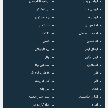
ابراهیم ارکال
ابراهیم تاتلیسس
ابرو پولات
ابرو گوندش
ابرو یاشار
اجه سچکین
اجه مومای
احمد کایا
احمد مصطفایو
ادا تات
ادا ساکیز
ادیس
ارسای اونر
ارن کاراییلان
ارول اوگین
ازهل
اسماعیل
اسماعیل یکا
افرا
افلاطون قباد اف
افو
اکین اوزونلار
الماس
النور واله
الیاس یالچینتاش
الیت استار جمیله
امراه
امراه کارادومان