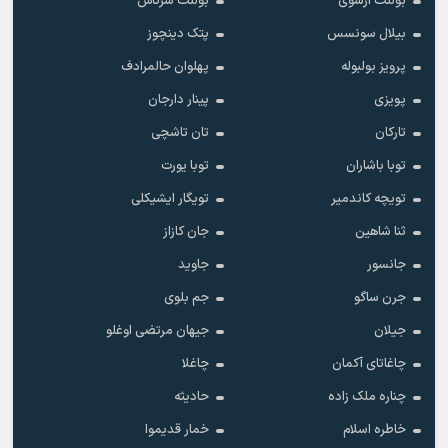
بولنت ارسوی
بولنت سرتاش
بیلال سونسس
پتک دینچوز
پرویز بولبوله
پهلوان حالمرادف
پویزی
پینار دارجان
تارکان
تان تاشچی
توبا باشاران
توبا یورت
تویچه کاندمیر
تویگار ایشیکلی
ثنا شاهین
جان کازاز
جانسور
جاوید
جرن ساگو
جم بلوی
جیلان
جیهان مرتضی اوغلو
چاغاتای آکمان
چاغلا
چناره ملک زاده
حادیثه
خاطره اسلام
خمار قدیموا