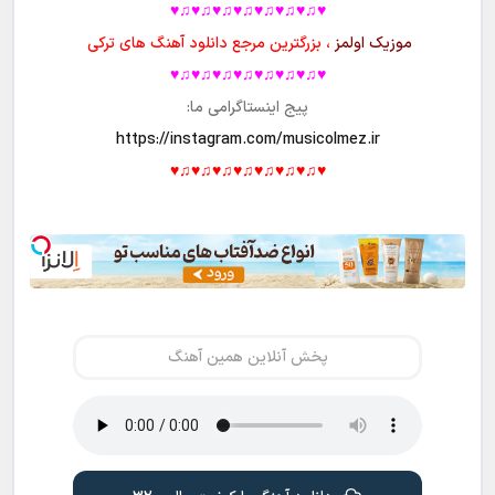
♥♫♥♫♥♫♥♫♥♫♥♫♥♫♥
موزیک اولمز
، بزرگترین مرجع دانلود آهنگ های ترکی
♥♫♥♫♥♫♥♫♥♫♥♫♥♫♥
پیج اینستاگرامی ما:
https://instagram.com/musicolmez.ir
♥♫♥♫♥♫♥♫♥♫♥♫♥♫♥
پخش آنلاین همین آهنگ