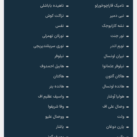
نامیک قاراچوخورلو
ناهیده باباشلی
نبی دمیر
نزاکت کوش
نشه کارابوجک
نفس
نور جنت
نورلان تهمزلی
نورم اندر
نوری سرینلندیریجی
نیران اونسال
نیلوفر
نیلوفر عثمانوا
هابیل احمدوف
هاکان آلتون
هاکتان
هانده اونسال
هانده ینر
هولیا آوشار
واسیف عظیم اف
وصال علی اف
وفا شریفوا
ولت
ووصال علیو
یارن دوغان
یاشار