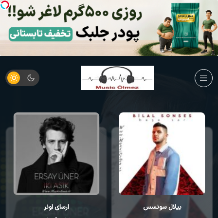
ارسای اونر
کورای آوجی