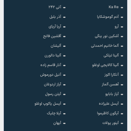
Ka Re
آتی 242
آدم گوموشکایا
آذر بلبل
آرو
آریا آریای
آشکین نور ینگی
آقشین فاتح
آلما خانیم احمدلی
آلیشان
آلینا تیلکی
آلینا دالورن
آلینا کالایجی اوغلو
آنار قاسم زاده
آنکارا اکوز
آنیل دورموش
آهسن آلماز
آیاز اردوغان
آیاز بابایو
آیتن رسول
آیسل علیزاده
آیسل یاکوپ اوغلو
آیگون کاظیموا
آیلا چلیک
آینور پولات
آیهان