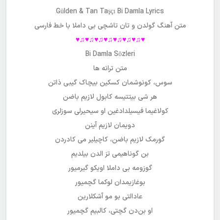
Gülden & Tan Taşçı Bi Damla Lyrics
متن آهنگ
گولدن و تان تاشچی بی داملا
با خط فارسی
♥♫♥♫♥♫♥♫♥♫♥♫♥♫♥
Bi Damla Sözleri
متن ترانه ها
سوس، کونوشمان کسکین بیچاک گیبی ذاتن
هر شی بیتتیسه کابول لازیم باضن
کولاغیما فیسیلدادغین او سیحیرلی سوزلری
دویمان لازیم آینن
گورمک لازیم باضن، کاچیلیر می کادردن
بن گوناهیمی تز الدن بیلدیم
گوزومه بی داملا اویکو گیرمیور
بوغازیمدان لوکما گچمیور
عادالتی بو مو آشکلارین
او بن‌دن گچتی، کالبیم گچمیور