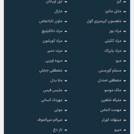
گیز
لیل اورخان
مابل ماتیز
مارال
ماهسون کیرمیزی گول
ماوزر تابانجاس
مراد بوز
مراد دالکیلیچ
مراد ککیلی
مراد کورشون
مراد یاپراک
مرت دمیر
مرو
مروه اوزبی
مسلم گورسس
مصطفی ججلی
مصطفی صندل
ملا بدل
ملک موسو
ملیس فیس
ملیکه شاهین
مهرداد کسانی
مهمت الماس
موتی
میتهات کورلر
میرالم میرالموف
میرو
ناز دج