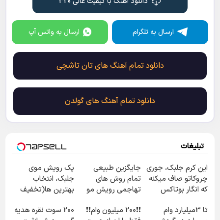
دانلود آهنگ با کیفیت عالی 320
ارسال به تلگرام
ارسال به واتس آپ
دانلود تمام آهنگ های تان تاشچی
دانلود تمام آهنگ های گولدن
تبلیغات
این کرم جلبک، جوری
جایگزین طبیعی
پک رویش موی
چروکاتو صاف میکنه
تمام روش های
جلبک، انتخاب
که انگار بوتاکس
تهاجمی رویش مو
بهترین ها(تخفیف
کردی!(تخفیف ویژه)
ویژه)
تا 3میلیارد وام
❗❗200 میلیون وام❗❗
200 سوت نقره هدیه