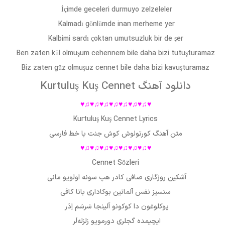
İçimde geceleri durmuyo zelzeleler
Kalmadı gönlümde inan merheme yer
Kalbimi sardı çoktan umutsuzluk bir de şer
Ben zaten kül olmuşum cehennem bile daha bizi tutuşturamaz
Biz zaten güz olmuşuz cennet bile daha bizi kavuşturamaz
دانلود آهنگ Kurtuluş Kuş Cennet
♥♫♥♫♥♫♥♫♥♫♥♫♥♫♥
Kurtuluş Kuş Cennet Lyrics
متن آهنگ
کورتولوش کوش
جنت با خط فارسی
♥♫♥♫♥♫♥♫♥♫♥♫♥♫♥
Cennet Sözleri
آشکین روزگاری صافی کادر هپ سونه اولویو مانی
سنسیز نفس آلما‌نین بوکاداری بانا کافی
یوکلوغون دا کوکونو آ‌لینجا سَرسَم اِدَر
ایچیمده گجلری دورمویو زلزله‌لَر