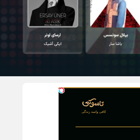
ارسای اونر
کورای آوجی
اح
ایکی آشیک
سودا
ی