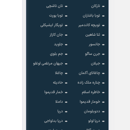
تارکان
تان تاشچی
توبا باشاران
توبا یورت
تویچه کاندمیر
تویگار ایشیکلی
ثنا شاهین
جان کازاز
جانسور
جاوید
جرن ساگو
جم بلوی
جیلان
جیهان مرتضی اوغلو
چاغاتای آکمان
چاغلا
چناره ملک زاده
حادیثه
خاطره اسلام
خمار قدیموا
خومار قدیموا
داملا
ددوبلومان
دریا
دریا اولو
دریا بداواجی