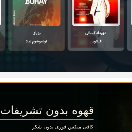
بورای
بیلال سونسس
اولموشوم لیلا
باشا سار