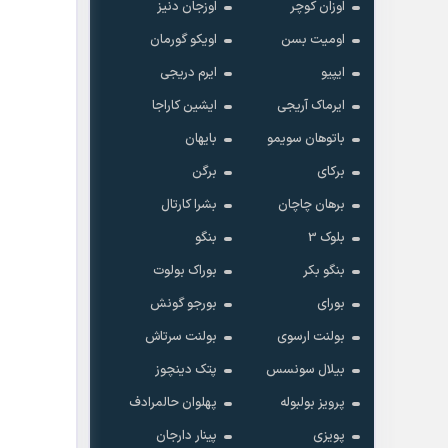
اوزان کوچر
اوزجان دنیز
اومیت بسن
اویکو گورمان
ایپیو
ایرم دریجی
ایرماک آریجی
ایشین کاراجا
کاشت موی طبیعی با مشاوره رایگان و ضمانت
باتوهان سویمو
بایهان
برکای
برگن
برهان چاچان
بشرا کارتال
بلوک 3
بنگو
بنگو بکر
بوراک بولوت
بورای
بورجو گونش
بولنت ارسوی
بولنت سرتاش
بیلال سونسس
پتک دینچوز
پرویز بولبوله
پهلوان حالمرادف
پویزی
پینار دارجان