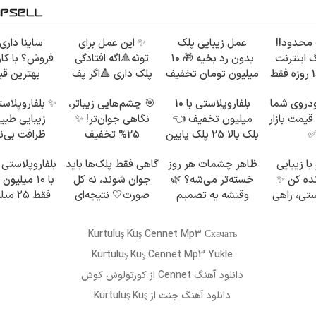
محدود!!
عمل زیبایی پلک
✨ این عمل برای
ساینا داری 
گیگ اینترنت
بدون رد بخیه 🎁 ۱۰
توئه🔺اگه افتادگی
فروش؟ با کارن
خانگی 180 روزه فقط
میلیون تومان تخفیف
پلک داری 🔺اگر پف
بهترین ق
ویژه
پلک اطراف چشم داری
بفروش!
دروی شما
بلفاروپلاستی با 10
🎯 چشم‌هایی زیباتر،
✨ بلفاروپلاس
قیمت بازار
میلیون تخفیف 👈
نگاهی جوان‌تر! ✨
زیبایی طبیع
بلک بالا 25 پلک پایین
25% تخفیف
ظرافت بی‌ن
35
بلفاروپلاستی
ا زیبایی
ظاهر چشمات هر روز
گاهی فقط پلک‌ها باید
بلفاروپلاستی پ
نده کن ✨
خسته‌تر می‌شه؟ 🌿
جوان شوند، نه کل
با ۱۰ میلی
ستی، راهی
وقتشه یه تصمیم
صورت🤍 نتیجه‌ای
فقط ۲۵ میلیون ✅
ن‌تر شدن
کوچیک بگیری
طبیعی
Kurtuluş Kuş Cennet Mp3 Скачать
Kurtuluş Kuş Cennet Mp3 Yukle
دانلود آهنگ
Cennet
از
کورتولوش کوش
دانلود آهنگ
جنت
از Kurtuluş Kuş