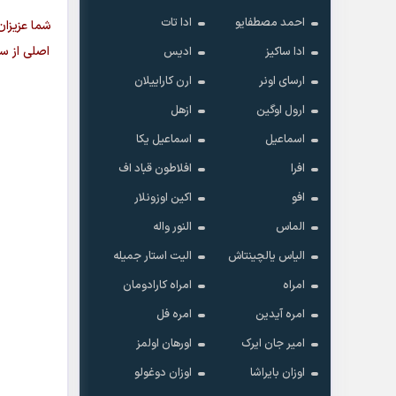
احمد مصطفایو
ادا تات
شما عزیزان
اصلی از س
ادا ساکیز
ادیس
ارسای اونر
ارن کاراییلان
ارول اوگین
ازهل
اسماعیل
اسماعیل یکا
افرا
افلاطون قباد اف
افو
اکین اوزونلار
الماس
النور واله
الیاس یالچینتاش
الیت استار جمیله
امراه
امراه کارادومان
امره آیدین
امره فل
امیر جان ایرک
اورهان اولمز
اوزان بایراشا
اوزان دوغولو