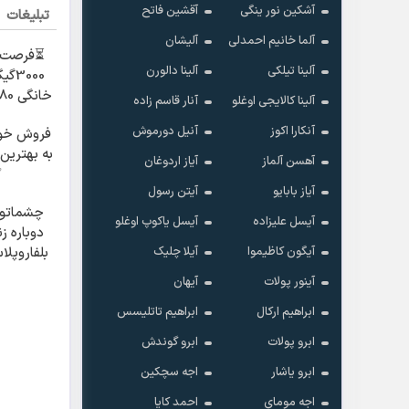
آشکین نور ینگی
آقشین فاتح
تبلیغات
آلما خانیم احمدلی
آلیشان
⏳فرصت 
آلینا تیلکی
آلینا دالورن
3000
آلینا کالایجی اوغلو
آنار قاسم زاده
600 هزارتومان!!
آنکارا اکوز
آنیل دورموش
فروش خو
به بهترین 
آهسن آلماز
آیاز اردوغان
✅
آیاز بابایو
آیتن رسول
چشماتو ب
آیسل علیزاده
آیسل یاکوپ اوغلو
دوباره ز
آیگون کاظیموا
آیلا چلیک
بلفاروپلا
برای جوا
آینور پولات
آیهان
ابراهیم ارکال
ابراهیم تاتلیسس
ابرو پولات
ابرو گوندش
ابرو یاشار
اجه سچکین
اجه مومای
احمد کایا