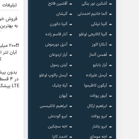
آشکین نور ینگی
آقشین فاتح
تبلیغات
آلما خانیم احمدلی
آلیشان
فروش خو
آلینا تیلکی
آلینا دالورن
به بهترین 
✅
آلینا کالایجی اوغلو
آنار قاسم زاده
آنکارا اکوز
آنیل دورموش
❗❗200 م
آبان تتر 
آهسن آلماز
آیاز اردوغان
ک
آیاز بابایو
آیتن رسول
بدون پی
آیسل علیزاده
آیسل یاکوپ اوغلو
در 4 ق
آیگون کاظیموا
آیلا چلیک
LTE پیش
کارت 
آینور پولات
آیهان
ابراهیم ارکال
ابراهیم تاتلیسس
ابرو پولات
ابرو گوندش
ابرو یاشار
اجه سچکین
اجه مومای
احمد کایا