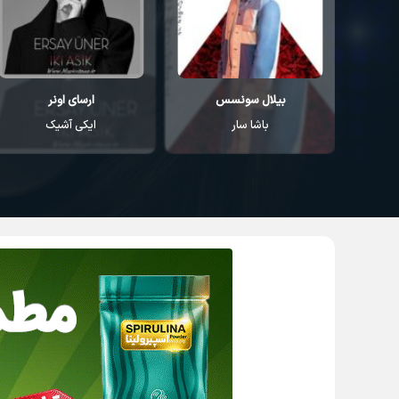
ارسای اونر
کورای آوجی
ایکی آشیک
سودا