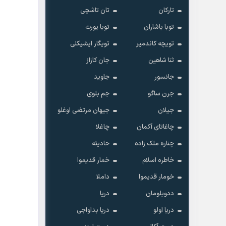
تارکان
تان تاشچی
توبا باشاران
توبا یورت
تویچه کاندمیر
تویگار ایشیکلی
ثنا شاهین
جان کازاز
جانسور
جاوید
جرن ساگو
جم بلوی
جیلان
جیهان مرتضی اوغلو
چاغاتای آکمان
چاغلا
چناره ملک زاده
حادیثه
خاطره اسلام
خمار قدیموا
خومار قدیموا
داملا
ددوبلومان
دریا
دریا اولو
دریا بداواجی