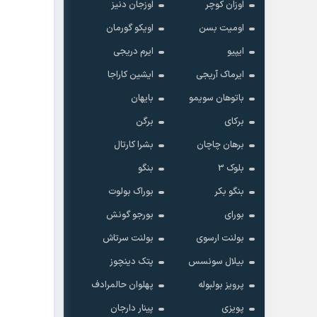
اوزان کوچر
اوزجان دنیز
اومیت بسن
اویکو گورمان
ایپیو
ایرم دریجی
ایرماک آریجی
ایشین کاراجا
باتوهان سویمو
بایهان
 رایگان و ضمانت کتبی
برکای
برگن
برهان چاچان
بشرا کارتال
بلوک 3
بنگو
بنگو بکر
بوراک بولوت
بورای
بورجو گونش
بولنت ارسوی
بولنت سرتاش
بیلال سونسس
پتک دینچوز
پرویز بولبوله
پهلوان حالمرادف
پویزی
پینار دارجان