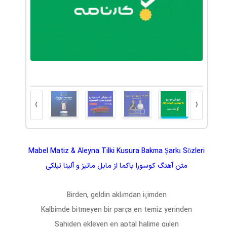
پلتفرم والکس: آینده‌ای مطمئن برای سرمایه‌گذاری
›
‹
Mabel Matiz & Aleyna Tilki Kusura Bakma Şarkı Sözleri
متن آهنگ
کوسورا باکما
از
مابل ماتیز و آلینا تیلکی
Birden, geldin aklımdan içimden
Kalbimde bitmeyen bir parça en temiz yerinden
Sahiden ekleyen en aptal halime gülen