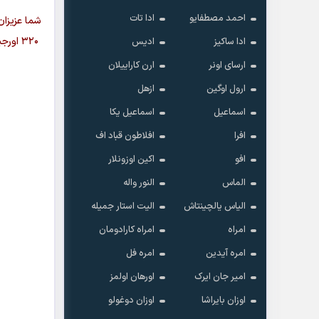
احمد مصطفایو
ادا تات
شما عزیزان
۳۲۰ ا
ادا ساکیز
ادیس
ارسای اونر
ارن کاراییلان
ارول اوگین
ازهل
اسماعیل
اسماعیل یکا
افرا
افلاطون قباد اف
افو
اکین اوزونلار
الماس
النور واله
الیاس یالچینتاش
الیت استار جمیله
امراه
امراه کارادومان
امره آیدین
امره فل
امیر جان ایرک
اورهان اولمز
اوزان بایراشا
اوزان دوغولو