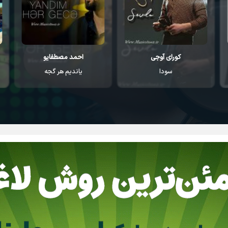
احمد مصطفایو
اکین اوزونلار
یاندیم هر گجه
گلیوروم یار