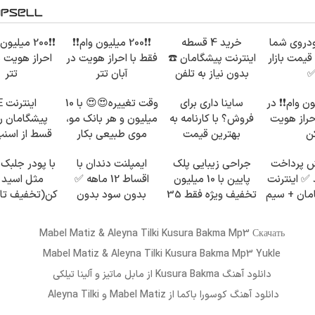
دروی شما
خرید 4 قسطه
❗❗200 میلیون وام❗❗
❗❗200 میلیو
قیمت بازار
اینترنت پیشگامان ☎️
فقط با احراز هویت در
احراز هویت د
بدون نیاز به تلفن
آبان تتر
تتر
یلیون وام❗❗ در
ساینا داری برای
وقت تغییره😍😍 با 10
این
احراز هویت
فروش؟ با کارنامه به
میلیون و هر بانک مو،
ن
بهترین قیمت
موی طبیعی بکار
قسط از اسنپ
بفروش!
ترب پی بخ
ش پرداخت
جراحی زیبایی پلک
ایمپلنت دندان با
با پودر جلبک 
سط ✅ اینترنت
پایین با 10 میلیون
اقساط 12 ماهه ✅
مثل اسید 
گامان + سیم
تخفیف ویژه فقط 35
بدون سود بدون
کن(تخفیف تا
رایگان
✨
ضامن
Mabel Matiz & Aleyna Tilki Kusura Bakma Mp3 Скачать
Mabel Matiz & Aleyna Tilki Kusura Bakma Mp3 Yukle
دانلود آهنگ
Kusura Bakma
از
مابل ماتیز و آلینا تیلکی
دانلود آهنگ
کوسورا باکما
از Mabel Matiz و Aleyna Tilki