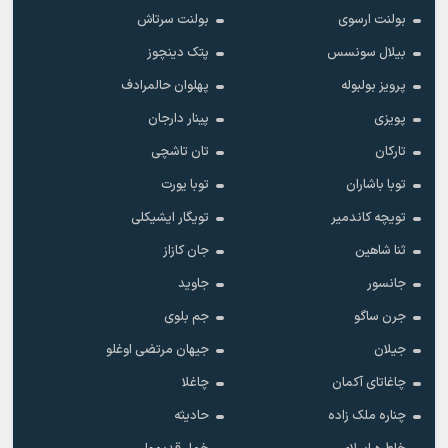
بولنت ارسوی
بولنت سرتاش
بیلال سونسس
پتک دینچوز
پرویز بولبوله
پهلوان حالمرادف
پویزی
پینار دارجان
تارکان
تان تاشچی
توبا باشاران
توبا یورت
تویچه کاندمیر
تویگار ایشیکلی
ثنا شاهین
جان کازاز
جانسور
جاوید
جرن ساگو
جم بلوی
جیلان
جیهان مرتضی اوغلو
چاغاتای آکمان
چاغلا
چناره ملک زاده
حادیثه