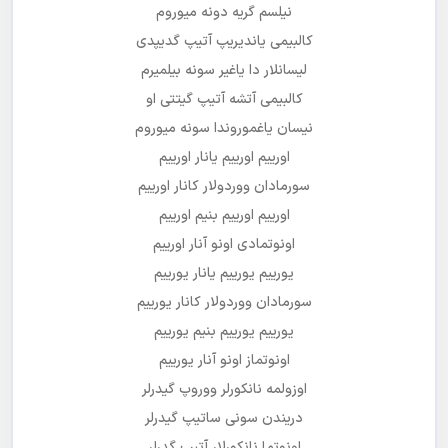
نیلسم گریه دونه میوروم
کالبیمی یاندیریپ آتیپ گدیپدی
لیسانلار دا یاغیر سونه بیلمیرم
کالبیمی آتشه آتیپ گیتتی او
نیسان یاغموروندا سونه میوروم
اورییم اورییم یانار اورییم
سورمادان ووردولار کانار اورییم
اورییم اورییم بنیم اورییم
اونوتمادی اونو آنار اورییم
یورییم یورییم یانار یورییم
سورمادان ووردولار کانار یورییم
یورییم یورییم بنیم یورییم
اونوتماز اونو آنار یورییم
اوزولمه نانکورلر ووروپ گیدرلر
دریندن سونی ساتیپ گیدرلر
اونوتما نانکورلار آتیپ گدرلر