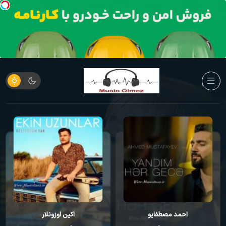
احمد مصطفایو
اکین اوزونلار