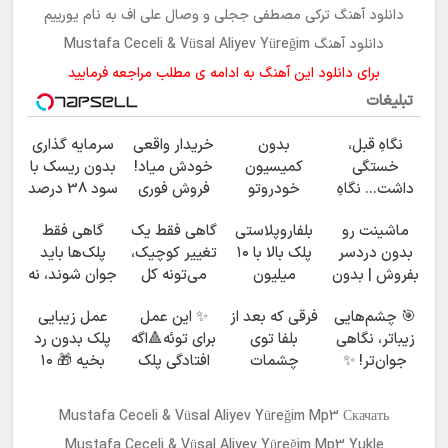
دانلود آهنگ ترکی
مصطفی ججلی و وصال علی اف
به نام
یورییم
دانلود آهنگ Mustafa Ceceli & Vüsal Aliyev Yüreğim
برای دانلود این آهنگ به ادامه ی مطلب مراجعه فرمایید
تبلیغات
نگاهِ قبل،
بدون
خریدار واقعی
سرمایه گذاری
خستگی
کمیسیون
خودش میاد!
بدون ریسک با
داشت... نگاهِ
خودروتو
فروش فوری
سود 38 درصد
بعد، انرژی داره
بفروش
ماشین در
سالانه📈
ماشینت رو
بلفاروپلاستی
گاهی فقط یک
گاهی فقط
🌸 بلفا با 25%
همراه مکانیک
بدون دردسر
پلک بالا با ۱۰
تغییر کوچیک،
پلک‌ها باید
تخفیف
بفروش | بدون
میلیون
می‌تونه کل
جوان شوند، نه
کمسیون 😍
تخفیف فقط
چهرتو متحول
کل صورت🤍
🎯 چشم‌هایی
فرقی که بعد از
✨ این عمل
عمل زیبایی
۲۵ میلیون ✅
کنه 💚 تغییر
نتیجه‌ای
زیباتر، نگاهی
بلفا توی
برای توئه🔺اگه
پلک بدون رد
طبیعی
طبیعی
جوان‌تر! ✨
چشمات
افتادگی پلک
بخیه 🎁 ۱۰
25% تخفیف
می‌بینی، همه
داری 🔺اگر پف
میلیون تومان
بلفاروپلاستی
متوجه میشن
پلک اطراف
تخفیف ویژه
Mustafa Ceceli & Vüsal Aliyev Yüreğim Mp3 Скачать
✨
چشم داری
Mustafa Ceceli & Vüsal Aliyev Yüreğim Mp3 Yukle