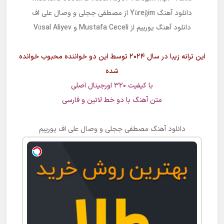
دانلود آهنگ
Yüreğim
از
مصطفی ججلی و وصال علی اف
دانلود آهنگ
یورییم
از Mustafa Ceceli و Vüsal Aliyev
این ترانه زیبا در سال ۲۰۲۴ توسط این دو خواننده محبوب خوانده
شده
با کیفیت ۳۲۰ اورجینال اصلی
متن آهنگ با دو خط لاتین و فارسی
دانلود آهنگ
مصطفی ججلی و وصال علی اف یورییم