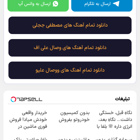
ارسال به تلگرام
ارسال به واتس آپ
دانلود تمام آهنگ های مصطفی ججلی
دانلود تمام آهنگ های وصال علی اف
دانلود تمام آهنگ های ووصال علیو
تبلیغات
نگاهِ قبل، خستگی
بدون کمیسیون
خریدار واقعی
داشت... نگاهِ بعد،
خودروتو بفروش
خودش میاد! فروش
انرژی داره 🌸 بلفا با
فوری ماشین در
25% تخفیف
همراه مکانیک
سرمایه گذاری بدون
ماشینت رو بدون
بلفاروپلاستی پلک