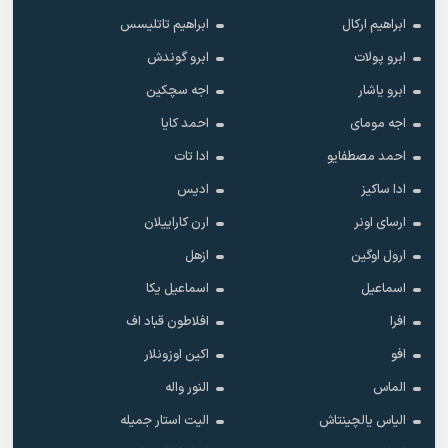
ابراهیم ارکال
ابراهیم تاتلیسس
ابرو پولات
ابرو گوندش
ابرو یاشار
اجه سچکین
اجه مومای
احمد کایا
احمد مصطفایو
ادا تات
ادا ساکیز
ادیس
ارسای اونر
ارن کاراییلان
ارول اوگین
ازهل
اسماعیل
اسماعیل یکا
افرا
افلاطون قباد اف
افو
اکین اوزونلار
الماس
النور واله
الیاس یالچینتاش
الیت استار جمیله