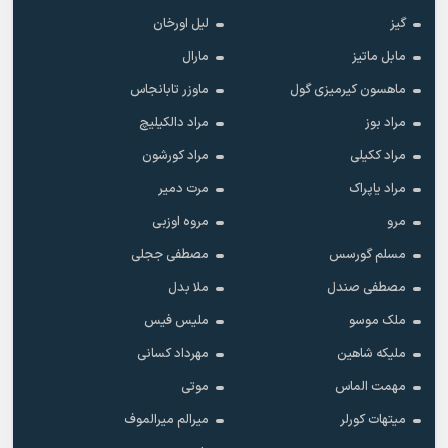
گیز
لیل اورخان
مابل ماتیز
مارال
ماهسون کیرمیزی گول
ماوزر تابانجاس
مراد بوز
مراد دالکیلیچ
مراد ککیلی
مراد کورشون
مراد یاپراک
مرت دمیر
مرو
مروه اوزبی
مسلم گورسس
مصطفی ججلی
مصطفی صندل
ملا بدل
ملک موسو
ملیس فیس
ملیکه شاهین
مهرداد کسانی
مهمت الماس
موتی
میتهات کورلر
میرالم میرالموف