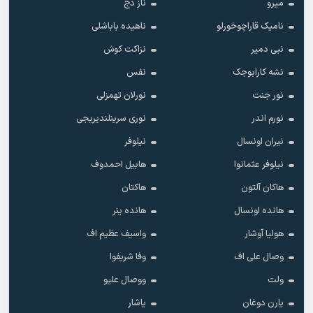
میرو
ناز دج
نامیک قاراچوخورلو
ناهیده باباشلی
نبی دمیر
نزاکت کوش
نشه کارابوجک
نفس
نور جنت
نورلان تهمزلی
نورم اندر
نوری سرینلندیریجی
نیران اونسال
نیلوفر
نیلوفر عثمانوا
هابیل احمدوف
هاکان آلتون
هاکتان
هانده اونسال
هانده ینر
هولیا آوشار
واسیف عظیم اف
وصال علی اف
وفا شریفوا
ولت
ووصال علیو
یارن دوغان
یاشار