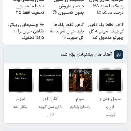
ریسک با سود 38
دردسر بفروش |
بالا با ۱۰ میلیون
درصد سالانه📈
بدون کمسیون 😍
تخفیف فقط ۲۵
میلیون ✅
گاهی فقط یک تغییر
گاهی فقط پلک‌ها
🎯 چشم‌هایی زیباتر،
کوچیک، می‌تونه کل
باید جوان شوند، نه
نگاهی جوان‌تر! ✨
چهرتو متحول کنه
کل صورت🤍
25% تخفیف
💚 تغییر طبیعی
نتیجه‌ای طبیعی
بلفاروپلاستی
آهنگ های پیشنهادی برای شما
سیبل جان و
سیام
آنکارا اکوز
نیلوفر
ایپیو
باشتان یازالیم
تا کی سنی گورنه
اینکار اتمه
کادار
کیامام