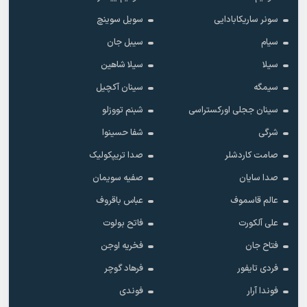
سونر ساریکابادایی
سویل سوینچ
سیام
سیبل جان
سیلا
سیلا شاهین
سیمگه
سینان آکچیل
سینان ججلی اورکستراسی
شبنم تووزلو
شرگی
شفا حسینوا
صامت کاردشلر
صدا تریپکولیک
صدا سایان
صفیه سویمان
عالم قاسموف
عباس باقروف
علی آلکورت
فاتح بولوت
فتاح جان
فخریه اوجن
فردی تایفور
فرهاد گوچر
فوندا آرار
فوندی