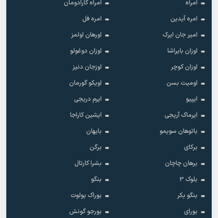
امراه
امراه کارادومان
امره آیدین
امره فل
امیر جان ایرک
اورهان اولمز
اوزان بایراشا
اوزان دوغولو
اوزان کوچر
اوزجان دنیز
اومیت بسن
اویکو گورمان
ایپیو
ایرم دریجی
ایرماک آریجی
ایشین کاراجا
باتوهان سویمو
بایهان
برکای
برگن
برهان چاچان
بشرا کارتال
بلوک 3
بنگو
بنگو بکر
بوراک بولوت
بورای
بورجو گونش