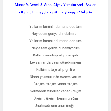
Mustafa Ceceli & Vüsal Aliyev Yüreğim Şarkı Sözleri
متن آهنگ
یورییم
از
مصطفی ججلی و وصال علی اف
Yollarım bürünür dumana dostum
Neylesem geriye dönebilmirem
Yollarım bürünür dumana dostum
Neylesem geriye dönemiyorum
Kalbimi yandırıp atıp gedipdi
Leysanlar da yağır sönebilmirem
Kalbimi ateşe atıp gitti o
Nisan yağmurunda sönemiyorum
Üreğim, üreğim yanar üreğim
Sormadan vurdular kanar üreğim
Üreğim, üreğim benim üreğim
Unutmadı onu anar üreğim