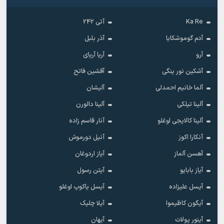
Ka Re
آتی 242
آدم گوموشکایا
آذر بلبل
آرو
آریا آریای
آشکین نور ینگی
آقشین فاتح
آلما خانیم احمدلی
آلیشان
آلینا تیلکی
آلینا دالورن
آلینا کالایجی اوغلو
آنار قاسم زاده
آنکارا اکوز
آنیل دورموش
آهسن آلماز
آیاز اردوغان
آیاز بابایو
آیتن رسول
آیسل علیزاده
آیسل یاکوپ اوغلو
آیگون کاظیموا
آیلا چلیک
آینور پولات
آیهان