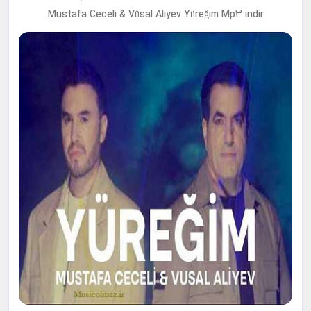
Mustafa Ceceli & Vüsal Aliyev Yüreğim Mp3 indir