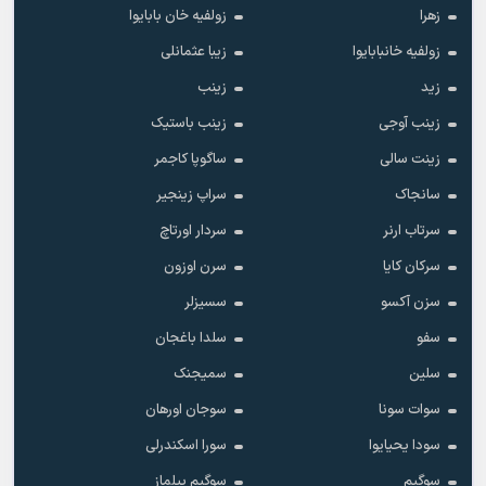
زهرا
زولفیه خان بابایوا
زولفیه خانبابایوا
زیبا عثمانلی
زید
زینب
زینب آوجی
زینب باستیک
زینت سالی
ساگوپا کاجمر
سانجاک
سراپ زینجیر
سرتاب ارنر
سردار اورتاچ
سرکان کایا
سرن اوزون
سزن آکسو
سسیزلر
سفو
سلدا باغجان
سلین
سمیجنک
سوات سونا
سوجان اورهان
سودا یحیایوا
سورا اسکندرلی
سوگیم
سوگیم ییلماز