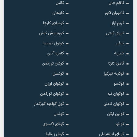
کاظم جان
کالبن
کاموران آکور
کایاهان
کریم آراز
کوبیلای کارچا
کورای آوجی
کورتولوش کوش
کوفن
کونول کریموا
کیباریه
گامزه آکین
گامزه کارتا
گوکان تورکمن
گوکچه کیرگیز
گوکسل
گوکسو
گوکهان اوزن
گوکهان تپه
گوکهان تورکمن
گوکهان ناملی
گول گوکچه کورکماز
گولبن ارگن
گولدن
گوللو
گونای آکسوی
گونای ابراهیملی
گونل زینالوا