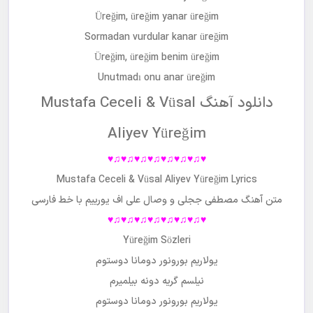
Üreğim, üreğim yanar üreğim
Sormadan vurdular kanar üreğim
Üreğim, üreğim benim üreğim
Unutmadı onu anar üreğim
دانلود آهنگ Mustafa Ceceli & Vüsal
Aliyev Yüreğim
♥♫♥♫♥♫♥♫♥♫♥♫♥♫♥
Mustafa Ceceli & Vüsal Aliyev Yüreğim Lyrics
متن آهنگ
مصطفی ججلی و وصال علی اف
یورییم
با خط فارسی
♥♫♥♫♥♫♥♫♥♫♥♫♥♫♥
Yüreğim Sözleri
یولاریم بورونور دومانا دوستوم
نیلسم گریه دونه بیلمیرم
یولاریم بورونور دومانا دوستوم