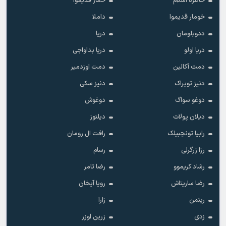
خاطره اسلام
خمار قدیموا
خومار قدیموا
داملا
ددوبلومان
دریا
دریا اولو
دریا بداواجی
دمت آکالین
دمت اوزدمیر
دنیز توپراک
دنیز سکی
دوغو سواگ
دوغوش
دیلان پولات
دیلنوز
رابیا تونچبیلک
رافت ال رومان
رزا زرگرلی
رسام
رشاد کریموو
رضا تامر
رضا ساریتاش
رویا آیخان
رینمن
زارا
زدی
زرین اوزر