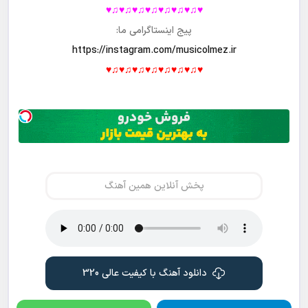
♥♫♥♫♥♫♥♫♥♫♥♫♥♫♥
پیج اینستاگرامی ما:
https://instagram.com/musicolmez.ir
♥♫♥♫♥♫♥♫♥♫♥♫♥♫♥
پخش آنلاین همین آهنگ
دانلود آهنگ با کیفیت عالی 320