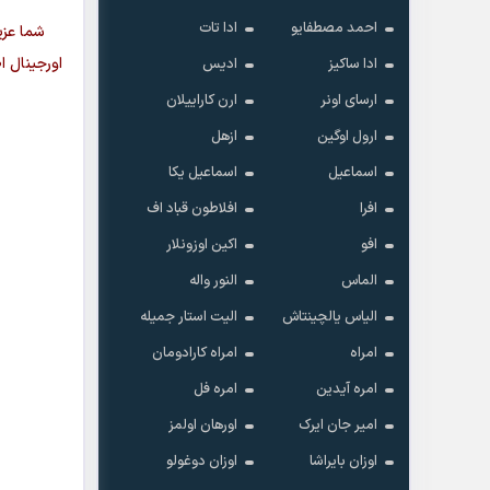
احمد مصطفایو
ادا تات
شما عزی
اورجینال ا
ادا ساکیز
ادیس
ارسای اونر
ارن کاراییلان
ارول اوگین
ازهل
اسماعیل
اسماعیل یکا
افرا
افلاطون قباد اف
افو
اکین اوزونلار
الماس
النور واله
الیاس یالچینتاش
الیت استار جمیله
امراه
امراه کارادومان
امره آیدین
امره فل
امیر جان ایرک
اورهان اولمز
اوزان بایراشا
اوزان دوغولو