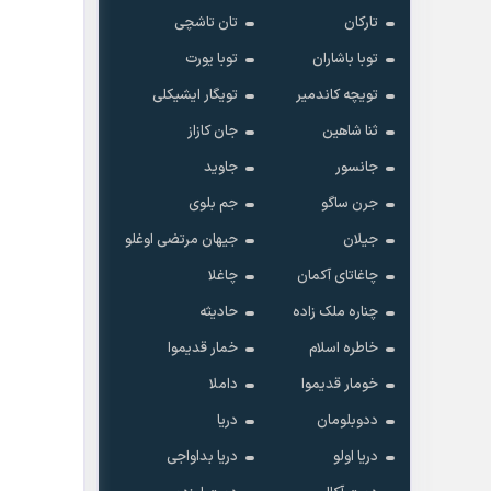
تارکان
تان تاشچی
توبا باشاران
توبا یورت
تویچه کاندمیر
تویگار ایشیکلی
ثنا شاهین
جان کازاز
جانسور
جاوید
جرن ساگو
جم بلوی
جیلان
جیهان مرتضی اوغلو
چاغاتای آکمان
چاغلا
چناره ملک زاده
حادیثه
خاطره اسلام
خمار قدیموا
خومار قدیموا
داملا
ددوبلومان
دریا
دریا اولو
دریا بداواجی