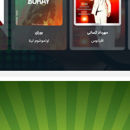
بورای
بیلال سونسس
اولموشوم لیلا
باشا سار