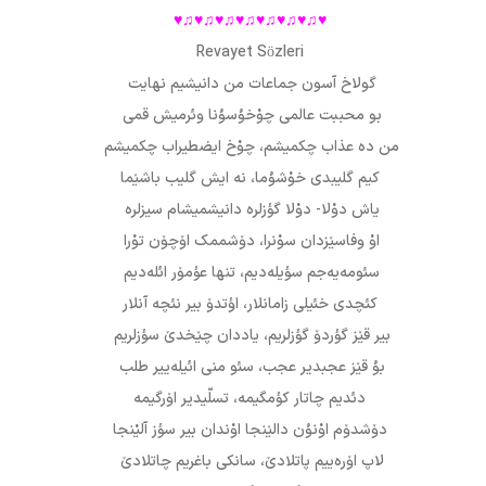
♥♫♥♫♥♫♥♫♥♫♥♫♥♫♥
Revayet Sözleri
گولاخ آسون جماعات من دانیشیم نهایت
بو محببت عالمی چوْخۇسۇنا وئرمیش قمی
من ده عذاب چکمیشم، چوْخ ایضطیراب چکمیشم
کیم گلیبدی خوْشۇما، نه ایش گلیب باشێما
یاش دوْلا- دوْلا گؤزلره دانیشمیشام سیزلره
اوْ وفاسێزدان سوْنرا، دۆشممک اۆچۆن توْرا
سئومه‌یه‌جم سؤیله‌دیم، تنها عؤمۆر ائله‌دیم
کئچدی خئیلی زامانلار، اؤتدۆ بیر نئچه آنلار
بیر قێز گؤردۆ گؤزلریم، یاددان چێخدێ سؤزلریم
بۇ قێز عجبدیر عجب، سئو منی ائیله‌ییر طلب
دئدیم چاتار کؤمگیمه، تسلّیدیر اۆرگیمه
دۆشدۆم اوْنۇن دالێنجا اوْندان بیر سؤز آلیْنجا
لاپ اۆره‌ییم پاتلادێ، سانکی باغریم چاتلادێ