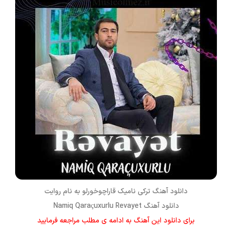
دانلود آهنگ ترکی
نامیک قاراچوخورلو
به نام
روایت
دانلود آهنگ Namiq Qaraçuxurlu Revayet
برای دانلود این آهنگ به ادامه ی مطلب مراجعه فرمایید