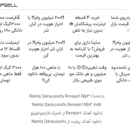
دروی شما
خرید 4 قسطه
❗❗200 میلیون وام❗❗ با
⏳فرصت محد
قیمت بازار
اینترنت پیشگامان ☎️
احراز هویت در آبان
3000گیگ 
بدون نیاز به تلفن
تتر
خانگی
600 هزارتومان!!
 میلیون وام❗❗
ساینا داری برای
❗❗200 میلیون وام❗❗ در
ایمپلنت دند
از هویت در
فروش؟ با کارنامه به
آبان تتر احراز هویت
اقساط
 تتر
بهترین قیمت
کن
بدون سود 
بفروش!
ضامن
ی نامحدود
وقت تغییره😍😍 با 10
با ماهی 100 هزار
3000 گیگ 
سریال با
میلیون و هر بانک مو،
تومان، بی‌وقفه دانلود
ت خانگی
موی طبیعی بکار
کن!!
تومان
 فقط ماهی
10
Namiq Qaraçuxurlu Revayet Mp3 Скачать
Namiq Qaraçuxurlu Revayet Mp3 indir
دانلود آهنگ
Revayet
از
نامیک قاراچوخورلو
دانلود آهنگ
روایت
از Namiq Qaraçuxurlu