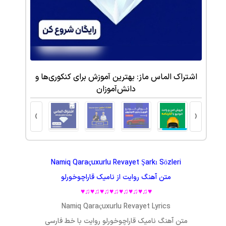
 کتبی
اشتراک الماس ماز: بهترین آموزش برای کنکوری‌ها و
دانش‌آموزان
›
‹
Namiq Qaraçuxurlu Revayet Şarkı Sözleri
متن آهنگ
روایت
از
نامیک قاراچوخورلو
♥♫♥♫♥♫♥♫♥♫♥♫♥♫♥
Namiq Qaraçuxurlu Revayet Lyrics
متن آهنگ
نامیک قاراچوخورلو
روایت با خط فارسی