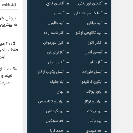
آشکین نور ینگی
آقشین فاتح
تبلیغات
آلما خانیم احمدلی
آلیشان
فروش خو
آلینا تیلکی
آلینا دالورن
به بهترین 
✅
آلینا کالایجی اوغلو
آنار قاسم زاده
آنکارا اکوز
آنیل دورموش
❗❗200
فقط با احر
آهسن آلماز
آیاز اردوغان
آبان
آیاز بابایو
آیتن رسول
🥳 تماشا
آیسل علیزاده
آیسل یاکوپ اوغلو
فیلم و 
آیگون کاظیموا
آیلا چلیک
اینترن
پیشگامان
آینور پولات
آیهان
0
ابراهیم ارکال
ابراهیم تاتلیسس
ابرو پولات
ابرو گوندش
ابرو یاشار
اجه سچکین
اجه مومای
احمد کایا