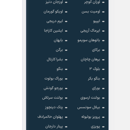
اوزان کوچر
اوزجان دنیز
اومیت بسن
اویکو گورمان
ایپیو
ایرم دریجی
ایرماک آریجی
ایشین کاراجا
باتوهان سویمو
بایهان
کاشت موی طبیعی با مشاوره رایگان و ضمانت
برکای
برگن
برهان چاچان
بشرا کارتال
بلوک 3
بنگو
بنگو بکر
بوراک بولوت
بورای
بورجو گونش
بولنت ارسوی
بولنت سرتاش
بیلال سونسس
پتک دینچوز
پرویز بولبوله
پهلوان حالمرادف
پویزی
پینار دارجان