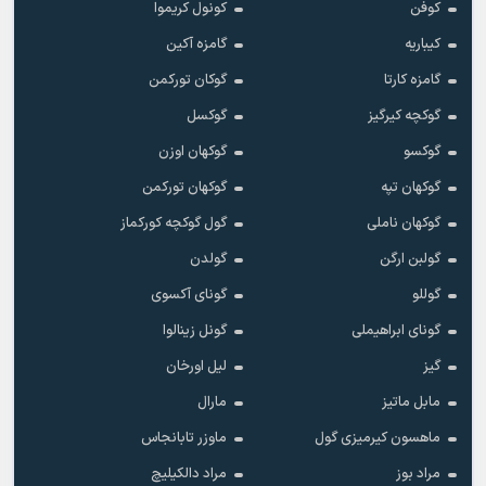
کوفن
کونول کریموا
کیباریه
گامزه آکین
گامزه کارتا
گوکان تورکمن
گوکچه کیرگیز
گوکسل
گوکسو
گوکهان اوزن
گوکهان تپه
گوکهان تورکمن
گوکهان ناملی
گول گوکچه کورکماز
گولبن ارگن
گولدن
گوللو
گونای آکسوی
گونای ابراهیملی
گونل زینالوا
گیز
لیل اورخان
مابل ماتیز
مارال
ماهسون کیرمیزی گول
ماوزر تابانجاس
مراد بوز
مراد دالکیلیچ