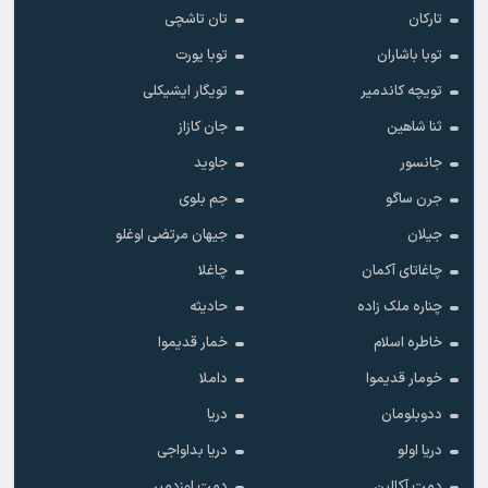
تارکان
تان تاشچی
توبا باشاران
توبا یورت
تویچه کاندمیر
تویگار ایشیکلی
ثنا شاهین
جان کازاز
جانسور
جاوید
جرن ساگو
جم بلوی
جیلان
جیهان مرتضی اوغلو
چاغاتای آکمان
چاغلا
چناره ملک زاده
حادیثه
خاطره اسلام
خمار قدیموا
خومار قدیموا
داملا
ددوبلومان
دریا
دریا اولو
دریا بداواجی
دمت آکالین
دمت اوزدمیر