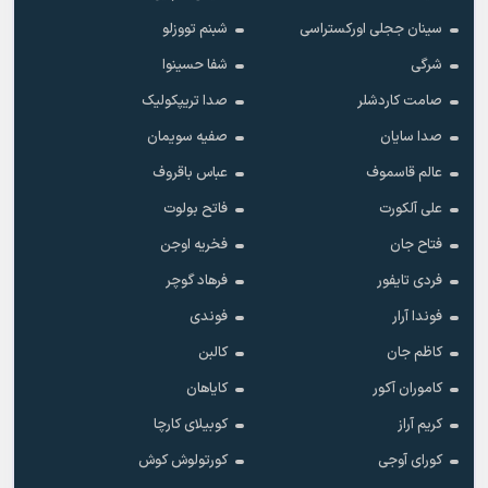
سینان ججلی اورکستراسی
شبنم تووزلو
شرگی
شفا حسینوا
صامت کاردشلر
صدا تریپکولیک
صدا سایان
صفیه سویمان
عالم قاسموف
عباس باقروف
علی آلکورت
فاتح بولوت
فتاح جان
فخریه اوجن
فردی تایفور
فرهاد گوچر
فوندا آرار
فوندی
کاظم جان
کالبن
کاموران آکور
کایاهان
کریم آراز
کوبیلای کارچا
کورای آوجی
کورتولوش کوش