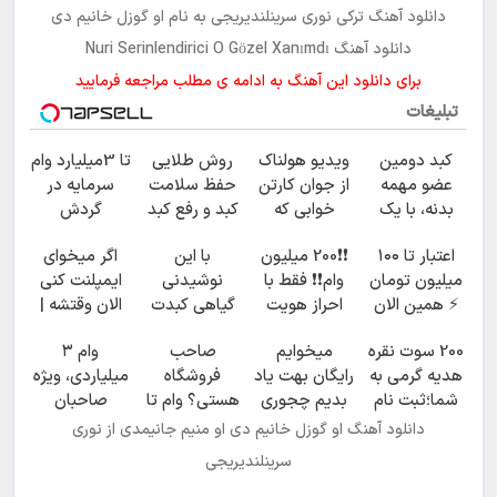
دانلود آهنگ ترکی
نوری سرینلندیریجی
به نام
او گوزل خانیم دی
دانلود آهنگ Nuri Serinlendirici O Gözel Xanımdı
برای دانلود این آهنگ به ادامه ی مطلب مراجعه فرمایید
تبلیغات
کبد دومین
ویدیو هولناک
روش طلایی
تا 3میلیارد وام
عضو مهمه
از جوان کارتن
حفظ سلامت
سرمایه در
بدنه، با یک
خوابی که
کبد و رفع کبد
گردش
دمنوش گیاهی
میلیاردر شد.
چرب (خرید
فروشندگان =>
اعتبار تا ۱۰۰
❗❗200 میلیون
با این
اگر میخوای
مراقبش باش
آموزش رایگان
دمنوش کبد با
فروشگاهت رو
میلیون تومان
وام❗❗ فقط با
نوشیدنی
ایمپلنت کنی
تخفیف ویژه)
ثبت کن
⚡ همین الان
احراز هویت
گیاهی کبدت
الان وقتشه |
درخواست
همیشه
فقط با ۲۵
200 سوت نقره
میخوایم
صاحب
وام ۳
اعتبار بده ✅
پرقدرته55%تخفیف
میلیون
هدیه گرمی به
رایگان بهت یاد
فروشگاه
میلیاردی، ویژه
تومان!!!
شما؛ثبت نام
بدیم چجوری
هستی؟ وام تا
صاحبان
کن
پولدارشی! باور
۳ میلیارد
فروشگاه‌های
دانلود آهنگ او گوزل خانیم دی او منیم جانیمدی از نوری
نداری
تومان بگیر
آنلاین و
سرینلندیریجی
امتحانش
حضوری