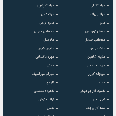
مراد ککیلی
مراد کورشون
مراد یاپراک
مرت دمیر
مرو
مروه اوزبی
مسلم گورسس
مصطفی ججلی
مصطفی صندل
ملا بدل
ملک موسو
ملیس فیس
ملیکه شاهین
مهرداد کسانی
مهمت الماس
موتی
میتهات کورلر
میرالم میرالموف
میرو
ناز دج
نامیک قاراچوخورلو
ناهیده باباشلی
نبی دمیر
نزاکت کوش
نشه کارابوجک
نفس