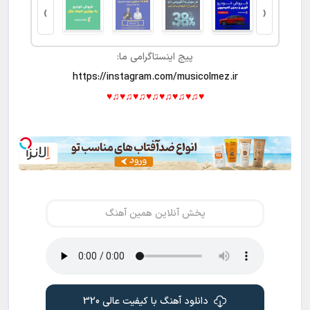
›
‹
پیج اینستاگرامی ما:
https://instagram.com/musicolmez.ir
♥♫♥♫♥♫♥♫♥♫♥♫♥♫♥
پخش آنلاین همین آهنگ
دانلود آهنگ با کیفیت عالی 320