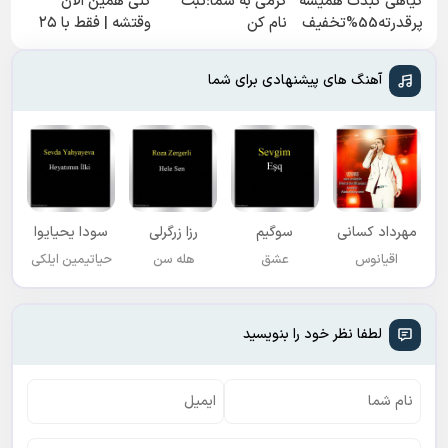
گیاهی کبدت همیشه
گرمی به شما؛ثبت
کنی همین الان
پرقدرته55%تخفیف
نام کن
وقتشه | فقط با ۲۵
میلیون تومان!!!
آهنگ های پیشنهادی برای شما
مهرداد کسانی
سوگیم
رزا زرگرلی
سودا یحیایوا
اقیانوس
عشق
هله سن
حیاتیمین ایلکی
لطفا نظر خود را بنویسید