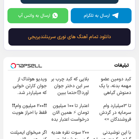
ارسال به تلگرام
ارسال به واتس آپ
دانلود تمام آهنگ های نوری سرینلندیریجی
تبلیغات
کبد دومین عضو
بلایی که کبد چرب بر
ویدیو هولناک از
مهمه بدنه، با یک
سر این دختر جوان
جوان کارتن خوابی
دمنوش گیاهی
آورد😓حتما ببین
که میلیاردر شد.
مراقبش باش
آموزش رایگان
تا 3میلیارد وام
اعتبار تا ۱۰۰ میلیون
❗❗200 میلیون وام❗❗
سرمایه در گردش
تومان ⚡ همین الان
فقط با احراز هویت
فروشندگان =>
درخواست اعتبار بده
فروشگاهت رو ثبت
✅
با این نوشیدنی
200 سوت نقره هدیه
اگر میخوای ایمپلنت
کن