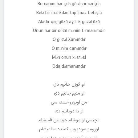
Bu xanım hər işdə göstərir sərişdə
Belə bir mələkdən tapılmaz behiştə
Aladır qaş gözü ay tək gözəl özü
Onun hər bir sözü mənim fərmanımdır
O gözəl Xanımdır
O mənim canımdır
Mən onun xəstəsi
Oda dərmanımdır
او گوزل خانیم دی
او منیم جانیم دی
من اونون خسته سی
او دا درمانیم دی
الچیسی اولموشام هریسین آلمیشام
اوزومو سودیریب کمنده سالمیشام