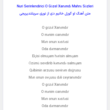
مجانیه
Nuri Serinlendirici O Gözel Xanımdı Mahnı Sözleri
متن آهنگ
او گوزل خانیم دی
از
نوری سرینلندیریجی
O gözəl Xanımdır
O mənim canımdır
Mən onun xəstəsi
Oda dərmanımdır
Elçisi olmuşam hərisin almışam
Özümü sevdirib kəməndə salmışam
Qəlbimin arzusu sevirəm doğrusu
Mən onun ovçusu dəli ceyranımdır
O gözəl Xanımdır
O mənim canımdır
Mən onun xəstəsi
Oda dərmanımdır