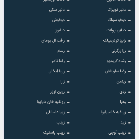
دنیز توپراک
دنیز سکی
دوغو سواگ
دوغوش
دیلان پولات
دیلنوز
رابیا تونچبیلک
رافت ال رومان
رزا زرگرلی
رسام
رشاد کریموو
رضا تامر
رضا ساریتاش
رویا آیخان
رینمن
زارا
زدی
زرین اوزر
زهرا
زولفیه خان بابایوا
زولفیه خانبابایوا
زیبا عثمانلی
زید
زینب
زینب آوجی
زینب باستیک