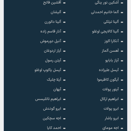
آشکین نور ینگی
آقشین فاتح
آلما خانیم احمدلی
آلیشان
آلینا تیلکی
آلینا دالورن
آلینا کالایجی اوغلو
آنار قاسم زاده
آنکارا اکوز
آنیل دورموش
آهسن آلماز
آیاز اردوغان
آیاز بابایو
آیتن رسول
آیسل علیزاده
آیسل یاکوپ اوغلو
آیگون کاظیموا
آیلا چلیک
آینور پولات
آیهان
ابراهیم ارکال
ابراهیم تاتلیسس
ابرو پولات
ابرو گوندش
ابرو یاشار
اجه سچکین
اجه مومای
احمد کایا