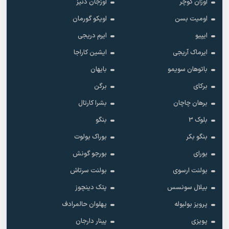
اوزان کوچر
اوزجان دنیز
اومیت بسن
اویکو گورمان
ایپیو
ایرم دریجی
ایرماک آریجی
ایشین کاراجا
باتوهان سویمو
بایهان
برکای
برگن
برهان چاچان
بشرا کارتال
بلوک 3
بنگو
بنگو بکر
بوراک بولوت
بورای
بورجو گونش
بولنت ارسوی
بولنت سرتاش
بیلال سونسس
پتک دینچوز
پرویز بولبوله
پهلوان حالمرادف
پویزی
پینار دارجان