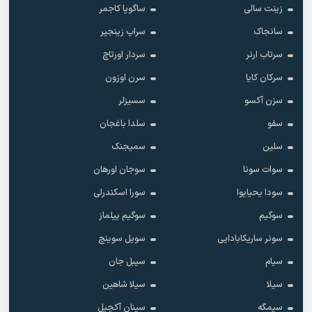
زینت سالی
ساگوپا کاجمر
سانجاک
سراپ زینجیر
سرتاب ارنر
سردار اورتاچ
سرکان کایا
سرن اوزون
سزن آکسو
سسیزلر
سفو
سلدا باغجان
سلین
سمیجنک
سوات سونا
سوجان اورهان
سودا یحیایوا
سورا اسکندرلی
سوگیم
سوگیم ییلماز
سونر ساریکابادایی
سویل سوینچ
سیام
سیبل جان
سیلا
سیلا شاهین
سیمگه
سینان آکچیل