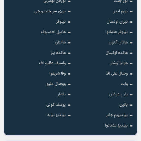
نور جنت
نورلان تهمزلی
نورم اندر
نوری سرینلندیریجی
نیران اونسال
نیلوفر
نیلوفر عثمانوا
هابیل احمدوف
هاکان آلتون
هاکتان
هانده اونسال
هانده ینر
هولیا آوشار
واسیف عظیم اف
وصال علی اف
وفا شریفوا
ولت
ووصال علیو
یارن دوغان
یاشار
یالین
یوسف گونی
ییلدیریم جانر
ییلدیز تیلبه
ییلدیز عثمانوا