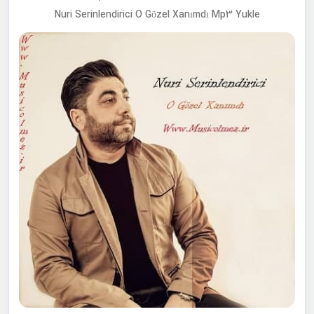
Nuri Serinlendirici O Gözel Xanımdı Mp3 Yukle