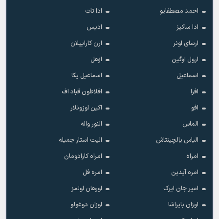
احمد مصطفایو
ادا تات
ادا ساکیز
ادیس
ارسای اونر
ارن کاراییلان
ارول اوگین
ازهل
اسماعیل
اسماعیل یکا
افرا
افلاطون قباد اف
افو
اکین اوزونلار
الماس
النور واله
الیاس یالچینتاش
الیت استار جمیله
امراه
امراه کارادومان
امره آیدین
امره فل
امیر جان ایرک
اورهان اولمز
اوزان بایراشا
اوزان دوغولو