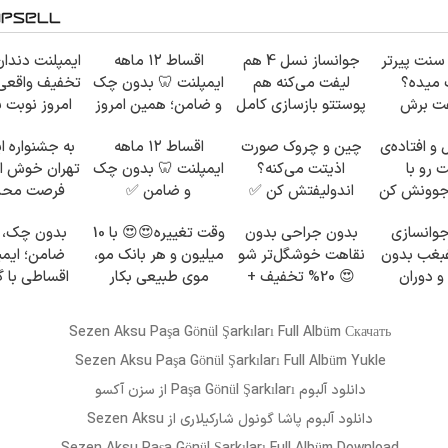
اقساط ۱۲ ماهه
جوانساز نسل 4 هم
صورتت از 
واقعی، همین
ایمپلنت 🦷 بدون چک
لیفت می‌کنه هم
نشونت 
نوبت بگیر ✅
و ضامن؛ همین امروز
پوستتو بازسازی کامل
اندولی
اقدام کن ✅
😍 24 ماه ماندگاری
می‌گرد
واره ایمپلنت
اقساط ۱۲ ماهه
چین و چروک صورت
پوست شل و
خوش اومدی! |
ایمپلنت 🦷 بدون چک
اذیتت می‌کنه؟
صورتت 
ت محدوده!
و ضامن ✅
اندولیفتش کن ✅
اندولیفت 
 رایگان بگیر!

 چک، بدون
وقت تغییره😍😍 با 10
بدون جراحی بدون
لیفت و ج
؛ ایمپلنتتو
میلیون و هر بانک مو،
نقاهت خوشگل‌تر شو
صورت و غ
ی با گارانتی
موی طبیعی بکار
😍 20% تخفیف +
جراحی و
 شروع کن 😁
اقساط 12 ماهه
نقاه
Sezen Aksu Paşa Gönül Şarkıları Full Albüm Скачать
Sezen Aksu Paşa Gönül Şarkıları Full Albüm Yukle
سزن آکسو
از
Paşa Gönül Şarkıları
دانلود آلبوم
از Sezen Aksu
پاشا گونول شارکیلاری
دانلود آلبوم