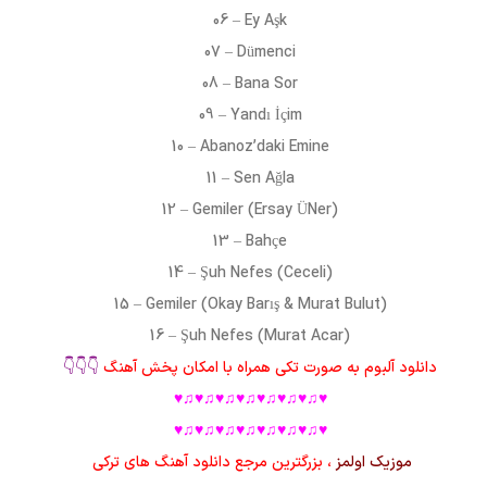
06 – Ey Aşk
07 – Dümenci
08 – Bana Sor
09 – Yandı İçim
10 – Abanoz’daki Emine
11 – Sen Ağla
12 – Gemiler (Ersay ÜNer)
13 – Bahçe
14 – Şuh Nefes (Ceceli)
15 – Gemiler (Okay Barış & Murat Bulut)
16 – Şuh Nefes (Murat Acar)
دانلود آلبوم به صورت تکی همراه با امکان پخش آهنگ
👇👇👇
♥♫♥♫♥♫♥♫♥♫♥♫♥♫♥
♥♫♥♫♥♫♥♫♥♫♥♫♥♫♥
موزیک اولمز
، بزرگترین مرجع دانلود آهنگ های ترکی