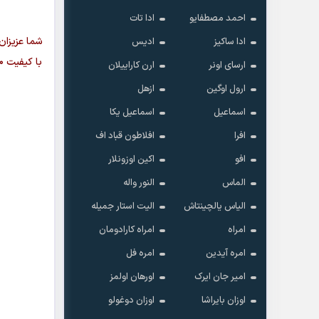
احمد مصطفایو
ادا تات
شما عزیزان
ادا ساکیز
ادیس
با کیفیت ۳۲۰ اورجینال اصلی + پخش آنلاین از سایت موزیک اولمز با لینک مستقیم دانلود فرمایید
ارسای اونر
ارن کاراییلان
ارول اوگین
ازهل
اسماعیل
اسماعیل یکا
افرا
افلاطون قباد اف
افو
اکین اوزونلار
الماس
النور واله
الیاس یالچینتاش
الیت استار جمیله
امراه
امراه کارادومان
امره آیدین
امره فل
امیر جان ایرک
اورهان اولمز
اوزان بایراشا
اوزان دوغولو