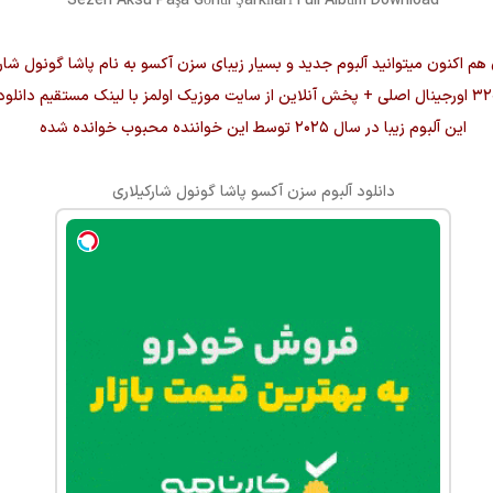
Sezen Aksu Paşa Gönül Şarkıları Full Albüm Download
 هم اکنون میتوانید آلبوم جدید و بسیار زیبای
سزن آکسو
به نام
پاشا گونول شارک
این آلبوم زیبا در سال ۲۰۲۵ توسط این خواننده محبوب خوانده شده
دانلود آلبوم
سزن آکسو
پاشا گونول شارکیلاری