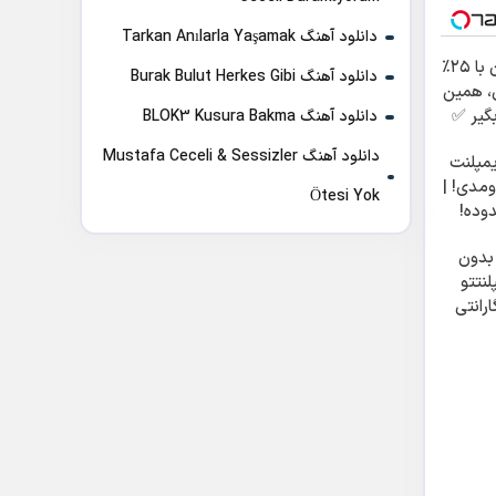
دانلود آهنگ Tarkan Anılarla Yaşamak
ایمپلنت دندان با ۲۵٪
دانلود آهنگ Burak Bulut Herkes Gibi
، همین
بگیر ✅
دانلود آهنگ BLOK3 Kusura Bakma
دانلود آهنگ Mustafa Ceceli & Sessizler
یمپلنت
مدی! |
Ötesi Yok
ده!
 بگیر!
بدون
نتتو
رانتی
کن 😁