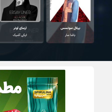
بیلال سونسس
ارسای اونر
باشا سار
ایکی آشیک