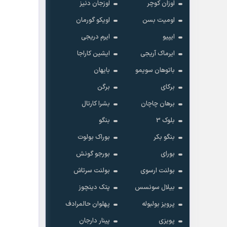
اوزان کوچر
اوزجان دنیز
اومیت بسن
اویکو گورمان
ایپیو
ایرم دریجی
ایرماک آریجی
ایشین کاراجا
باتوهان سویمو
بایهان
برکای
برگن
برهان چاچان
بشرا کارتال
بلوک 3
بنگو
بنگو بکر
بوراک بولوت
بورای
بورجو گونش
بولنت ارسوی
بولنت سرتاش
بیلال سونسس
پتک دینچوز
پرویز بولبوله
پهلوان حالمرادف
پویزی
پینار دارجان