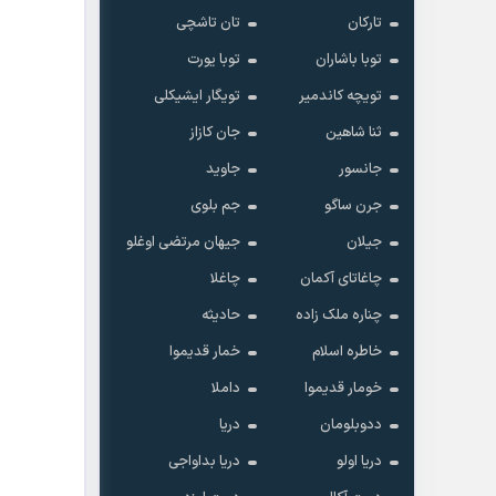
تارکان
تان تاشچی
توبا باشاران
توبا یورت
تویچه کاندمیر
تویگار ایشیکلی
ثنا شاهین
جان کازاز
جانسور
جاوید
جرن ساگو
جم بلوی
جیلان
جیهان مرتضی اوغلو
چاغاتای آکمان
چاغلا
چناره ملک زاده
حادیثه
خاطره اسلام
خمار قدیموا
خومار قدیموا
داملا
ددوبلومان
دریا
دریا اولو
دریا بداواجی