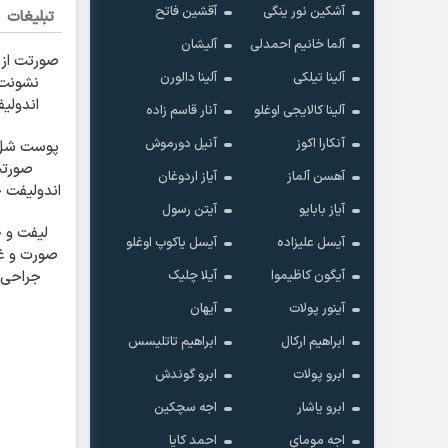
آقشین فاتح
آشکین نور ینگی
تبلیغات
آلیشان
آلما خانیم احمدلی
سنت پیرتر
آلینا دالورن
آلینا تیلکی
میده؟
فت برش
آنار قاسم زاده
آلینا کالایجی اوغلو
ونه 🔰
آنیل دورموش
آنکارا اکوز
 افتاده‌ی
رو با
آیاز اردوغان
آهسن آلماز
جوونش کن
آیتن رسول
آیاز بابایو

وانسازی
آیسل یاکوپ اوغلو
آیسل علیزاده
بغب بدون
آیلا چلیک
آیگون کاظیموا
 دوران
ت ✨
آیهان
آینور پولات
ابراهیم تاتلیسس
ابراهیم ارکال
ابرو گوندش
ابرو پولات
اجه سچکین
ابرو یاشار
احمد کایا
اجه مومای