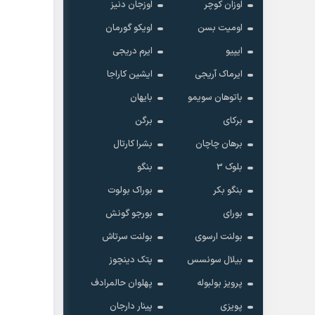
اوزان کوچر
اوزجان دنیز
اومیت بسن
اویکو گورمان
ایپیو
ایرم دریجی
ایرماک آریجی
ایشین کاراجا
باتوهان سویمو
بایهان
موزش برای کنکوری‌ها و
کاشت موی طبیعی با مشاوره رایگان و ضمانت
برکای
برگن
زان
برهان چاچان
بشرا کارتال
بلوک 3
بنگو
بنگو بکر
بوراک بولوت
بورای
بورجو گونش
بولنت ارسوی
بولنت سرتاش
بیلال سونسس
پتک دینچوز
پرویز بولبوله
پهلوان حالمرادف
پویزی
پینار دارجان