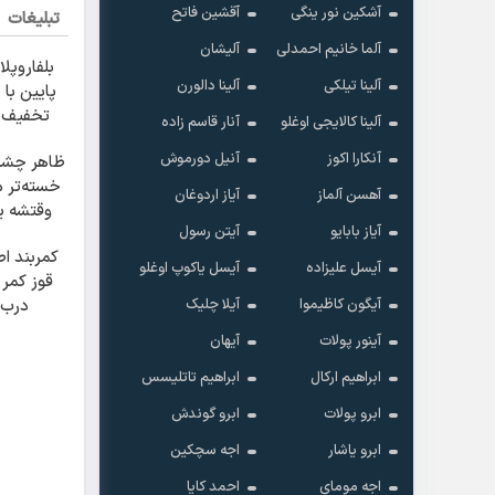
آشکین نور ینگی
آقشین فاتح
تبلیغات
آلما خانیم احمدلی
آلیشان
بلفاروپل
آلینا تیلکی
آلینا دالورن
آلینا کالایجی اوغلو
آنار قاسم زاده
میلی
آنکارا اکوز
آنیل دورموش
ظاهر چشم
خسته‌تر 
آهسن آلماز
آیاز اردوغان
وقتشه ی
آیاز بابایو
آیتن رسول
کوچیک
کمربند اص
آیسل علیزاده
آیسل یاکوپ اوغلو
قوز کمر 
آیگون کاظیموا
آیلا چلیک
درب 
آینور پولات
آیهان
ابراهیم ارکال
ابراهیم تاتلیسس
ابرو پولات
ابرو گوندش
ابرو یاشار
اجه سچکین
اجه مومای
احمد کایا