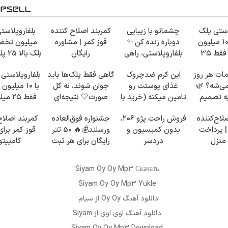
استی پلک
چشماتو با زیبایی
کمربند اصلاح کننده
پایین با ۱۰ میلیون
دوباره زنده کن ✨
قوز کمر | مشاوره
میلیون تخف
تخفیف فقط 3۵
بلفاروپلاستی، راهی
رایگان
بلک ب
ون 👀
برای جوان‌تر شدن
35
ات هر روز
این کرم ضدچروک
گاهی فقط پلک‌ها باید
بلفاروپلاستی پ
می‌شه؟ 🌿
غذای پوستت رو
جوان شوند، نه کل
با ۱۰ میلی
ه تصمیم
تامین میکنه (خرید با
صورت🤍 نتیجه‌ای
فقط ۲۵ میلیون ✅
 بگیری
40%تخفیف)
طبیعی
لاح‌کننده
فروش راحت پژو ۲۰6،
جشنواره فوق‌العاده
کمربند اصلاح
| پرداخت
بدون کمیسیون و
ورسلند💰🔥 50 تتر
قوز کمر برای 
منزل
دردسر
رایگان برای هر ثبت
کامپیتو
نام🤩
Siyam Oy Oy Mp3 Скачать
Siyam Oy Oy Mp3 Yukle
دانلود آهنگ
Oy Oy
از
سیام
دانلود آهنگ
اوی اوی
از Siyam