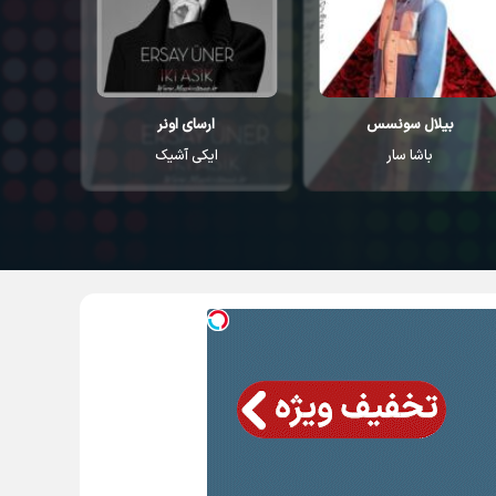
بیلال سونسس
ارسای اونر
باشا سار
ایکی آشیک