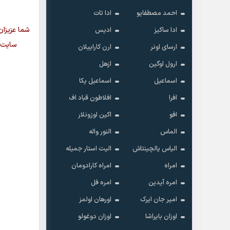
احمد مصطفایو
ادا تات
شما عزیزان
ادا ساکیز
ادیس
سایت م
ارسای اونر
ارن کاراییلان
ارول اوگین
ازهل
اسماعیل
اسماعیل یکا
افرا
افلاطون قباد اف
افو
اکین اوزونلار
الماس
النور واله
الیاس یالچینتاش
الیت استار جمیله
امراه
امراه کارادومان
امره آیدین
امره فل
امیر جان ایرک
اورهان اولمز
اوزان بایراشا
اوزان دوغولو