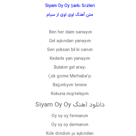
Siyam Oy Oy Şarkı Sözleri
متن آهنگ
اوی اوی
از
سیام
Ben her daim sanayım
Gel aşkından yanayım
Sen yoksan bil ki canım
Kederle yan yanayım
Bulalım gel arayı
Çok görme Merhaba’yı
Bağımlıyım tenine
Kokuna müptelayım
دانلود آهنگ Siyam Oy Oy
Oy oy oy fermanım
Oy oy oy dermanım
Küle döndüm şu aşkından