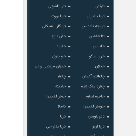
تارکان
تان تاشچی
توبا باشاران
توبا یورت
تویچه کاندمیر
تویگار ایشیکلی
ثنا شاهین
جان کازاز
جانسور
جاوید
جرن ساگو
جم بلوی
جیلان
جیهان مرتضی اوغلو
چاغاتای آکمان
چاغلا
چناره ملک زاده
حادیثه
خاطره اسلام
خمار قدیموا
خومار قدیموا
داملا
ددوبلومان
دریا
دریا اولو
دریا بداواجی