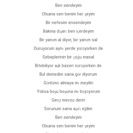
Ben sendeyim
Olsana sen benim her şeyim
Bir nefesim ensendeyim
Bakma dışarı ben içerdeyim
Bir yanım al diyor, bir yanım sal
Duruyorum aynı yerde yürüyorken de
Sebeplerinin bir çoğu masal
Bitebiliyor aşk bazen sürüyorken de
Bul demedim sana gör diyorum
Gönlümü almaya mı meyilin
Yoksa boşu boşuna mı büyüyorum
Gerçi mevzu derin
Sorunum sana aşırı eğilim
Ben sendeyim
Olsana sen benim her şeyim