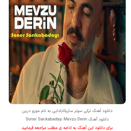
دانلود آهنگ ترکی
سونر ساریکابادایی
به نام
موزو درین
دانلود آهنگ Soner Sarıkabadayı Mevzu Derin
برای دانلود این آهنگ به ادامه ی مطلب مراجعه فرمایید