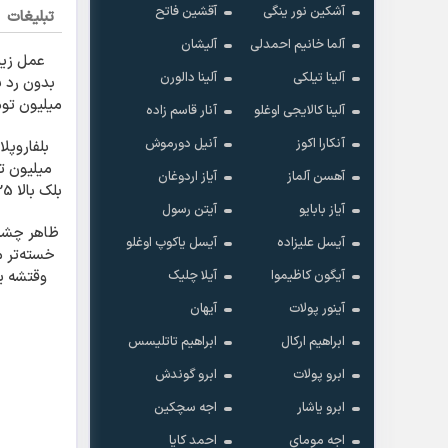
آشکین نور ینگی
آقشین فاتح
تبلیغات
آلما خانیم احمدلی
آلیشان
عمل زیب
آلینا تیلکی
آلینا دالورن
میلیون تو
آلینا کالایجی اوغلو
آنار قاسم زاده
وی
آنکارا اکوز
آنیل دورموش
میلیون 
آهسن آلماز
آیاز اردوغان
آیاز بابایو
آیتن رسول
5
ظاهر چشم
آیسل علیزاده
آیسل یاکوپ اوغلو
خسته‌تر 
آیگون کاظیموا
آیلا چلیک
وقتشه ی
کوچیک
آینور پولات
آیهان
ابراهیم ارکال
ابراهیم تاتلیسس
ابرو پولات
ابرو گوندش
ابرو یاشار
اجه سچکین
اجه مومای
احمد کایا