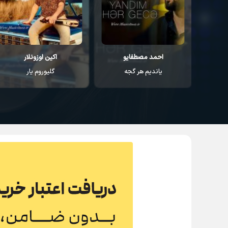
احمد مصطفایو
اکین اوزونلار
یاندیم هر گجه
گلیوروم یار