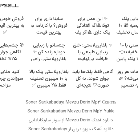
ایی پلک
✨ این عمل برای
ساینا داری برای
فروش خودرو
بدون رد بخیه 🎁 ۱۰
توئه🔺اگه افتادگی
فروش؟ با کارنامه به
به بهترین قیم
مان تخفیف
پلک داری 🔺اگر پف
بهترین قیمت
✅
ژه
پلک اطراف چشم داری
بفروش!
بلفاروپلاستی با 10
✨ بلفاروپلاستی؛ خلق
چشماتو با زیبایی
🎯 چشم‌هایی ز
تخفیف 👈
زیبایی طبیعی با
دوباره زنده کن ✨
نگاهی جوان‌
بلک بالا 25 پلک پایین
ظرافت بی‌نهایت
بلفاروپلاستی، راهی
25% تخ
3
برای جوان‌تر شدن
بلفاروپلا
ات هر روز
گاهی فقط پلک‌ها باید
بلفاروپلاستی پلک بالا
کلید طلایی 
می‌شه؟ 🌿
جوان شوند، نه کل
با ۱۰ میلیون تخفیف
سوزاندن چرب
ه تصمیم
صورت🤍 نتیجه‌ای
فقط ۲۵ میلیون ✅
مزاحم
 بگیری
طبیعی
بدن(60%
امشب)
Soner Sarıkabadayı Mevzu Derin Mp3 Скачать
Soner Sarıkabadayı Mevzu Derin Mp3 Yukle
دانلود آهنگ
Mevzu Derin
از
سونر ساریکابادایی
دانلود آهنگ
موزو درین
از Soner Sarıkabadayı