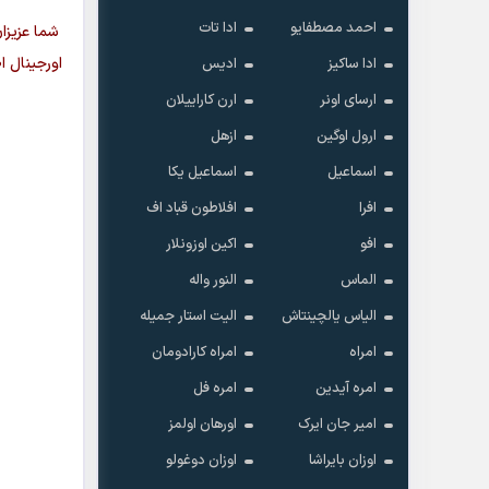
احمد مصطفایو
ادا تات
شما عزیزا
اورجینال ا
ادا ساکیز
ادیس
ارسای اونر
ارن کاراییلان
ارول اوگین
ازهل
اسماعیل
اسماعیل یکا
افرا
افلاطون قباد اف
افو
اکین اوزونلار
الماس
النور واله
الیاس یالچینتاش
الیت استار جمیله
امراه
امراه کارادومان
امره آیدین
امره فل
امیر جان ایرک
اورهان اولمز
اوزان بایراشا
اوزان دوغولو