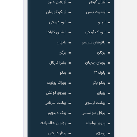
اوزان کوچر
اوزجان دنیز
اومیت بسن
اویکو گورمان
ایپیو
ایرم دریجی
ایرماک آریجی
ایشین کاراجا
باتوهان سویمو
بایهان
برکای
برگن
برهان چاچان
بشرا کارتال
بلوک 3
بنگو
بنگو بکر
بوراک بولوت
بورای
بورجو گونش
بولنت ارسوی
بولنت سرتاش
بیلال سونسس
پتک دینچوز
پرویز بولبوله
پهلوان حالمرادف
پویزی
پینار دارجان