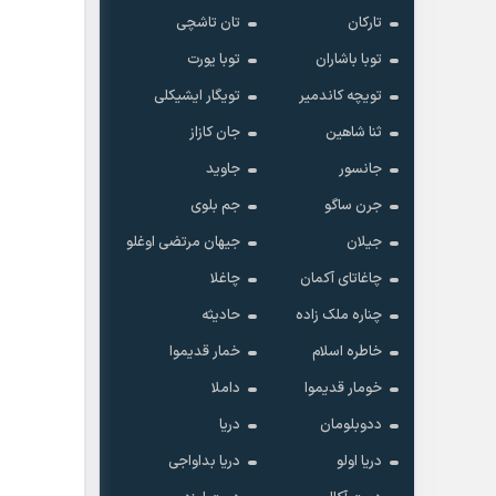
تارکان
تان تاشچی
توبا باشاران
توبا یورت
تویچه کاندمیر
تویگار ایشیکلی
ثنا شاهین
جان کازاز
جانسور
جاوید
جرن ساگو
جم بلوی
جیلان
جیهان مرتضی اوغلو
چاغاتای آکمان
چاغلا
چناره ملک زاده
حادیثه
خاطره اسلام
خمار قدیموا
خومار قدیموا
داملا
ددوبلومان
دریا
دریا اولو
دریا بداواجی