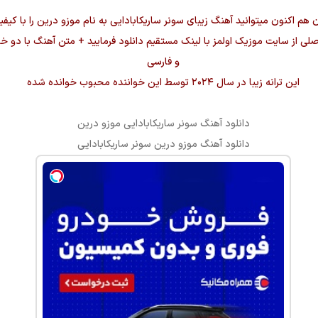
ن هم اکنون میتوانید آهنگ زیبای
سونر ساریکابادایی
به نام
موزو درین
صلی از سایت موزیک اولمز با لینک مستقیم دانلود فرمایید + متن آهنگ با دو خ
و فارسی
این ترانه زیبا در سال ۲۰۲۴ توسط این خواننده محبوب خوانده شده
دانلود آهنگ
سونر ساریکابادایی موزو درین
دانلود آهنگ
موزو درین
سونر ساریکابادایی