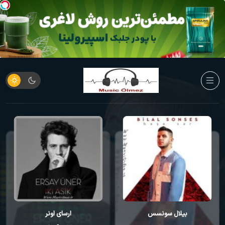
بیلال سونسس
ارسای اونر