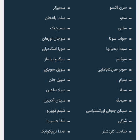
سزن آکسو
سسیزلر
سفو
سلدا باغجان
سلین
سمیجنک
سوات سونا
سوجان اورهان
سودا یحیایوا
سورا اسکندرلی
سوگیم
سوگیم ییلماز
سونر ساریکابادایی
سویل سوینچ
سیام
سیبل جان
سیلا
سیلا شاهین
سیمگه
سینان آکچیل
سینان ججلی اورکستراسی
شبنم تووزلو
شرگی
شفا حسینوا
صامت کاردشلر
صدا تریپکولیک