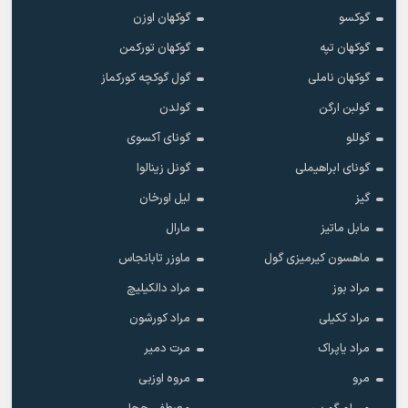
گوکسو
گوکهان اوزن
گوکهان تپه
گوکهان تورکمن
گوکهان ناملی
گول گوکچه کورکماز
گولبن ارگن
گولدن
گوللو
گونای آکسوی
گونای ابراهیملی
گونل زینالوا
گیز
لیل اورخان
مابل ماتیز
مارال
ماهسون کیرمیزی گول
ماوزر تابانجاس
مراد بوز
مراد دالکیلیچ
مراد ککیلی
مراد کورشون
مراد یاپراک
مرت دمیر
مرو
مروه اوزبی