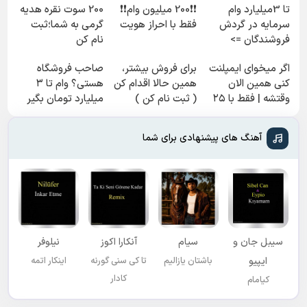
تا 3میلیارد وام
❗❗200 میلیون وام❗❗
200 سوت نقره هدیه
سرمایه در گردش
فقط با احراز هویت
گرمی به شما؛ثبت
فروشندگان =>
نام کن
فروشگاهت رو ثبت
اگر میخوای ایمپلنت
برای فروش بیشتر،
صاحب فروشگاه
کن
کنی همین الان
همین حالا اقدام کن
هستی؟ وام تا ۳
وقتشه | فقط با ۲۵
( ثبت نام کن )
میلیارد تومان بگیر
میلیون تومان!!!
آهنگ های پیشنهادی برای شما
سیبل جان و
سیام
آنکارا اکوز
نیلوفر
ایپیو
باشتان یازالیم
تا کی سنی گورنه
اینکار اتمه
کادار
کیامام