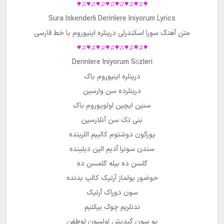
♥♫♥♫♥♫♥♫♥♫♥♫♥♫♥
Sura Iskenderli Derinlere Iniyorum Lyrics
متن آهنگ
سورا اسکندرلی درینلره اینیوروم
با خط فارسی
♥♫♥♫♥♫♥♫♥♫♥♫♥♫♥
Derinlere Iniyorum Sözleri
درینلره اینیوروم باک
درینلرده سن وارسین
سنین ایچین اولویوروم باک
بنی تک سن آنلارسین
یورگون دوشتوم کالبیم اللرینده
سندن سونرا آدیم الین دیلینده
گلسن ده بیله گلمسن ده
حوضور بولماز آرتیک کالپ بدنده
سون دوراک آرتیک
ندنلریم چوک بیکتیم
بو سون گیدیش اولسون لوطفن