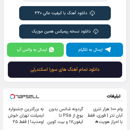
دانلود آهنگ با کیفیت عالی 320
دانلود نسخه ریمیکس همین موزیک
ارسال به تلگرام
ارسال به واتس آپ
دانلود تمام آهنگ های سورا اسکندرلی
تبلیغات
وام 100 هزار تتری
گردونه شانس بدون
به بزرگترین جشنواره
آبان تتر | فوری، فقط
پوچ از PS5 تا
ایمپلنت تهران خوش
با احراز هویت🔥
آیفون17 و بیت کوین
اومدید! | فقط ۲۵
🔥
میلیون !