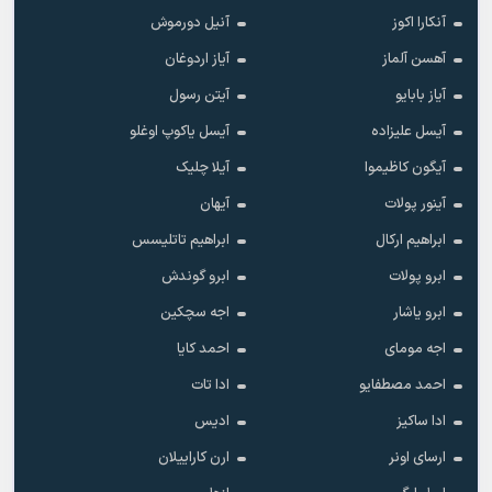
آنکارا اکوز
آنیل دورموش
آهسن آلماز
آیاز اردوغان
آیاز بابایو
آیتن رسول
آیسل علیزاده
آیسل یاکوپ اوغلو
آیگون کاظیموا
آیلا چلیک
آینور پولات
آیهان
ابراهیم ارکال
ابراهیم تاتلیسس
ابرو پولات
ابرو گوندش
ابرو یاشار
اجه سچکین
اجه مومای
احمد کایا
احمد مصطفایو
ادا تات
ادا ساکیز
ادیس
ارسای اونر
ارن کاراییلان