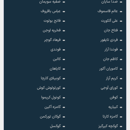
صدا سایان
صفیه سویمان
عالم قاسموف
عباس باقروف
علی آلکورت
فاتح بولوت
فتاح جان
فخریه اوجن
فردی تایفور
فرهاد گوچر
فوندا آرار
فوندی
کاظم جان
کالبن
کاموران آکور
کایاهان
کریم آراز
کوبیلای کارچا
کورای آوجی
کورتولوش کوش
کوفن
کونول کریموا
کیباریه
گامزه آکین
گامزه کارتا
گوکان تورکمن
گوکچه کیرگیز
گوکسل