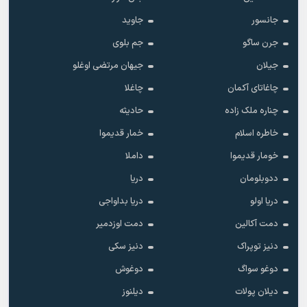
جانسور
جاوید
جرن ساگو
جم بلوی
جیلان
جیهان مرتضی اوغلو
چاغاتای آکمان
چاغلا
چناره ملک زاده
حادیثه
خاطره اسلام
خمار قدیموا
خومار قدیموا
داملا
ددوبلومان
دریا
دریا اولو
دریا بداواجی
دمت آکالین
دمت اوزدمیر
دنیز توپراک
دنیز سکی
دوغو سواگ
دوغوش
دیلان پولات
دیلنوز