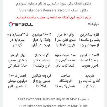
دانلود آهنگ ترکی
سورا اسکندرلی
به نام
درینلره اینیوروم
دانلود آهنگ Sura Iskenderli Derinlere Iniyorum
برای دانلود این آهنگ به ادامه ی مطلب مراجعه فرمایید
تبلیغات
نقره بیشترین
وام 100 هزار
❗❗200 میلیون
تا 3میلیارد وام
رشد رو داشته!
تتری آبان تتر |
وام❗❗ با احراز
سرمایه در
از سودش جا
فوری، فقط با
هویت در آبان
گردش
نمون
احراز هویت
تتر
فروشندگان =>
❗❗200 میلیون
200 سوت نقره
اگر میخوای
برای فروش
فروشگاهت رو
وام❗❗ فقط با
هدیه گرمی به
ایمپلنت کنی
بیشتر، همین
ثبت کن
احراز هویت
شما؛ثبت نام
الان وقتشه |
حالا اقدام کن
کن
فقط با ۲۵
( ثبت نام کن )
بازدید
صاحب
گردونه شانس
اعتبار تا ۱۰۰
میلیون
آنلاین‌شاپت رو
فروشگاه
بدون پوچ از
میلیون تومان
تومان!!!
زیاد کن،
هستی؟ وام تا
PS5 تا
⚡ همین الان
بازدید بالاتر =
۳ میلیارد
آیفون17 و بیت
درخواست
درآمد بیشتر
تومان بگیر
کوین 🔥
اعتبار بده ✅
Sura Iskenderli Derinlere Iniyorum Mp3 Скачать
Sura Iskenderli Derinlere Iniyorum Mp3 Yukle