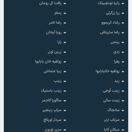
رابیا تونچبیلک
رافت ال رومان
رزا زرگرلی
رسام
رشاد کریموو
رضا تامر
رضا ساریتاش
رویا آیخان
رینمن
زارا
زدی
زرین اوزر
زهرا
زولفیه خان بابایوا
زولفیه خانبابایوا
زیبا عثمانلی
زید
زینب
زینب آوجی
زینب باستیک
زینت سالی
ساگوپا کاجمر
سانجاک
سراپ زینجیر
سرتاب ارنر
سردار اورتاچ
سرکان کایا
سرن اوزون