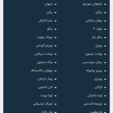
باتوهان سویمو
بایهان
برکای
برگن
برهان چاچان
بشرا کارتال
بلوک 3
بنگو
بنگو بکر
بوراک بولوت
بورای
بورجو گونش
بولنت ارسوی
بولنت سرتاش
بیلال سونسس
پتک دینچوز
پرویز بولبوله
پهلوان حالمرادف
پویزی
پینار دارجان
تارکان
تان تاشچی
توبا باشاران
توبا یورت
تویچه کاندمیر
تویگار ایشیکلی
ثنا شاهین
جان کازاز