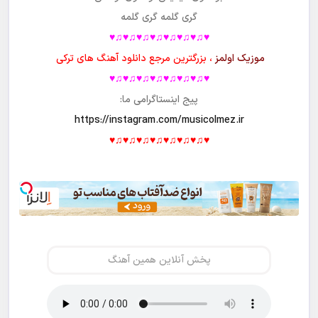
گری گلمه گری گلمه
♥♫♥♫♥♫♥♫♥♫♥♫♥♫♥
موزیک اولمز
، بزرگترین مرجع دانلود آهنگ های ترکی
♥♫♥♫♥♫♥♫♥♫♥♫♥♫♥
پیج اینستاگرامی ما:
https://instagram.com/musicolmez.ir
♥♫♥♫♥♫♥♫♥♫♥♫♥♫♥
پخش آنلاین همین آهنگ