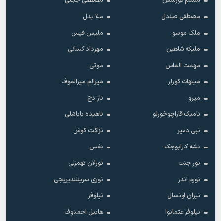
مسلم گورسس
مصطفی ججلی
مصطفی صندل
ملا بدل
ملک موسو
ملیس فیس
ملیکه شاهین
مهرداد کسانی
مهمت الماس
موتی
میتهات کورلر
میرالم میرالموف
میرو
ناز دج
نامیک قاراچوخورلو
ناهیده باباشلی
نبی دمیر
نزاکت کوش
نشه کارابوجک
نفس
نور جنت
نورلان تهمزلی
نورم اندر
نوری سرینلندیریجی
نیران اونسال
نیلوفر
نیلوفر عثمانوا
هابیل احمدوف