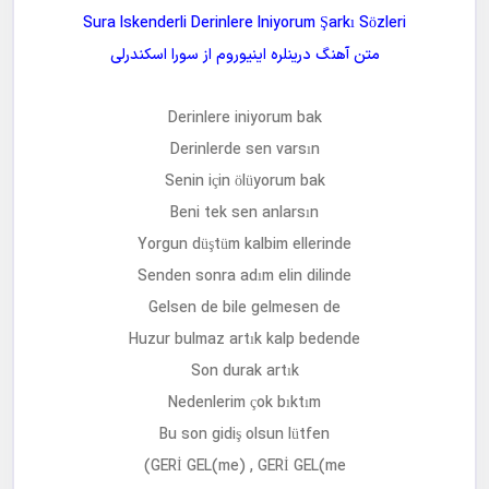
Sura Iskenderli Derinlere Iniyorum Şarkı Sözleri
متن آهنگ
درینلره اینیوروم
از
سورا اسکندرلی
Derinlere iniyorum bak
Derinlerde sen varsın
Senin için ölüyorum bak
Beni tek sen anlarsın
Yorgun düştüm kalbim ellerinde
Senden sonra adım elin dilinde
Gelsen de bile gelmesen de
Huzur bulmaz artık kalp bedende
Son durak artık
Nedenlerim çok bıktım
Bu son gidiş olsun lütfen
GERİ GEL(me) , GERİ GEL(me)