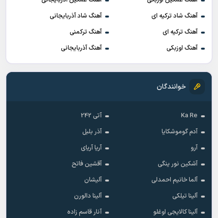
آهنگ غمگین اوزبکی
آهنگ غمگین آذربایجانی
آهنگ شاد ترکیه ای
آهنگ شاد آذربایجانی
آهنگ ترکیه ای
آهنگ ترکمنی
آهنگ اوزبکی
آهنگ آذربایجانی
خوانندگان
Ka Re
آتی 242
آدم گوموشکایا
آذر بلبل
آرو
آریا آریای
آشکین نور ینگی
آقشین فاتح
آلما خانیم احمدلی
آلیشان
آلینا تیلکی
آلینا دالورن
آلینا کالایجی اوغلو
آنار قاسم زاده