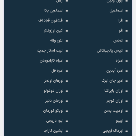
ارول اوگین
ازهل
اسماعیل
اسماعیل یکا
افرا
افلاطون قباد اف
افو
اکین اوزونلار
الماس
النور واله
الیاس یالچینتاش
الیت استار جمیله
امراه
امراه کارادومان
امره آیدین
امره فل
امیر جان ایرک
اورهان اولمز
اوزان بایراشا
اوزان دوغولو
اوزان کوچر
اوزجان دنیز
اومیت بسن
اویکو گورمان
ایپیو
ایرم دریجی
ایرماک آریجی
ایشین کاراجا