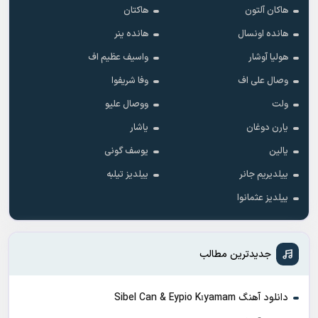
هاکان آلتون
هاکتان
هانده اونسال
هانده ینر
هولیا آوشار
واسیف عظیم اف
وصال علی اف
وفا شریفوا
ولت
ووصال علیو
یارن دوغان
یاشار
یالین
یوسف گونی
ییلدیریم جانر
ییلدیز تیلبه
ییلدیز عثمانوا
جدیدترین مطالب
دانلود آهنگ Sibel Can & Eypio Kıyamam