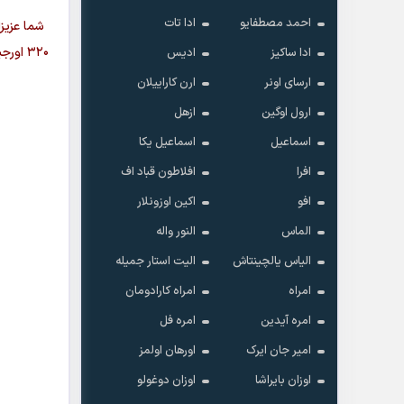
احمد مصطفایو
ادا تات
شما عزیز
۳۲۰ ا
ادا ساکیز
ادیس
ارسای اونر
ارن کاراییلان
ارول اوگین
ازهل
اسماعیل
اسماعیل یکا
افرا
افلاطون قباد اف
افو
اکین اوزونلار
الماس
النور واله
الیاس یالچینتاش
الیت استار جمیله
امراه
امراه کارادومان
امره آیدین
امره فل
امیر جان ایرک
اورهان اولمز
اوزان بایراشا
اوزان دوغولو