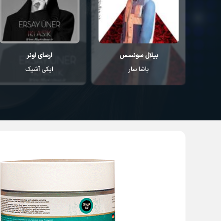
ارسای اونر
کورای آوجی
ایکی آشیک
سودا