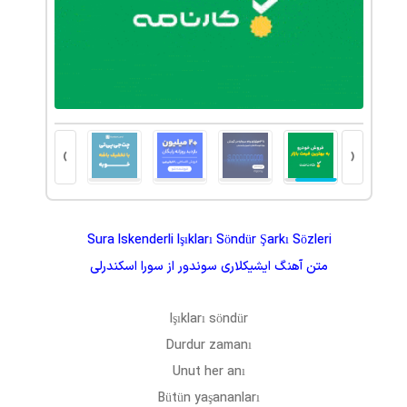
›
‹
Sura Iskenderli Işıkları Söndür Şarkı Sözleri
متن آهنگ
ایشیکلاری سوندور
از
سورا اسکندرلی
Işıkları söndür
Durdur zamanı
Unut her anı
Bütün yaşananları