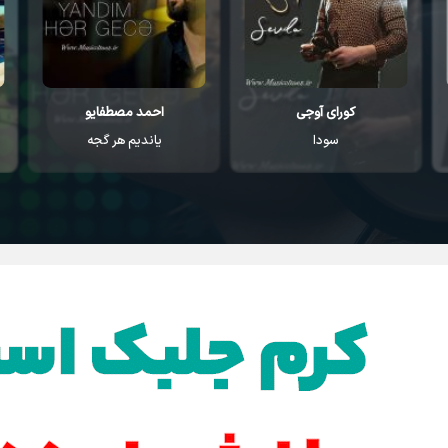
احمد مصطفایو
اکین اوزونلار
یاندیم هر گجه
گلیوروم یار