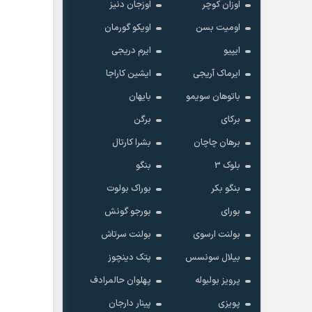
اوزان کوچر
اوزجان دنیز
اومیت بسن
اویکو گورمان
ایپیو
ایرم دریجی
ایرماک آریجی
ایشین کاراجا
باتوهان سویمو
بایهان
برکای
برگن
برهان چاچان
بشرا کارتال
بلوک 3
بنگو
بنگو بکر
بوراک بولوت
بورای
بورجو گونش
بولنت ارسوی
بولنت سرتاش
بیلال سونسس
پتک دینچوز
پرویز بولبوله
پهلوان حالمرادف
پویزی
پینار دارجان