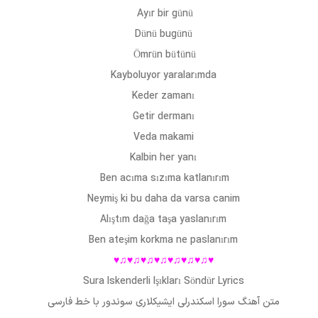
Ayır bir günü
Dünü bugünü
Ömrün bütünü
Kayboluyor yaralarımda
Keder zamanı
Getir dermanı
Veda makami
Kalbin her yanı
Ben acıma sızıma katlanırım
Neymiş ki bu daha da varsa canim
Alıştım dağa taşa yaslanırım
Ben ateşim korkma ne paslanırım
♥♫♥♫♥♫♥♫♥♫♥♫♥♫♥
Sura Iskenderli Işıkları Söndür Lyrics
متن آهنگ
سورا اسکندرلی ایشیکلاری سوندور
با خط فارسی