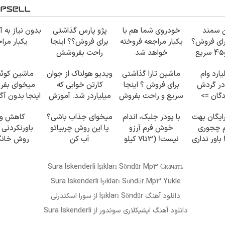
 سمند
خودروی شما هم با
پژو پارس گذاشتی
بدون نیاز به آ
رای فروش؟
یکبار مراجعه فروخته
برای فروش؟؟ اینجا
یکبار مرا
با خودرو45 سریع
خواهد شد
راحت بفروشش
روش
میلیارد وام
ماشین تارا گذاشتی
ویدیو هولناک از جوان
ماشین کوئی
در گردش
برای فروش ؟ اینجا
کارتن خوابی که
میخوای بفر
گان =>
سریع و راحت بفروش
میلیاردر شد. آموزش
اینجا بدون آگ
ت رو ثبت
رایگان
چند ساعت ب
ایگان بهت
با پودر جلبک، اندام
میخوای جذاب باشی؟
کاهش و
ن
م چجوری
خوش فرم آرزو
یا این روش چربیاتو
باورنکردنی 
باور نداری
نیست! (3تا7 کیلو
آب کن
روش خانگ
 مجانیه
کاهش وزن در یک
خوشمز
ماه)
Sura Iskenderli Işıkları Söndür Mp3 Скачать
Sura Iskenderli Işıkları Söndür Mp3 Yukle
دانلود آهنگ
Işıkları Söndür
از
سورا اسکندرلی
دانلود آهنگ
ایشیکلاری سوندور
از Sura Iskenderli