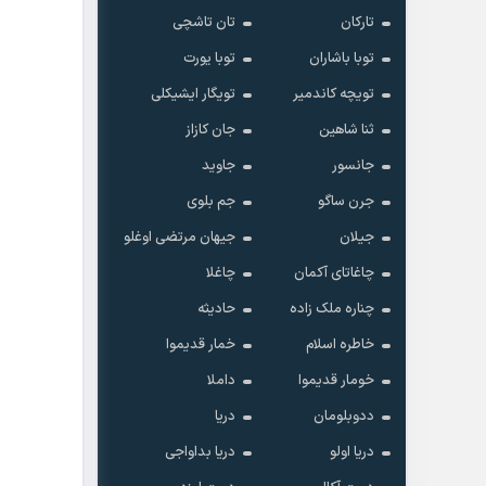
تارکان
تان تاشچی
توبا باشاران
توبا یورت
تویچه کاندمیر
تویگار ایشیکلی
ثنا شاهین
جان کازاز
جانسور
جاوید
جرن ساگو
جم بلوی
جیلان
جیهان مرتضی اوغلو
چاغاتای آکمان
چاغلا
چناره ملک زاده
حادیثه
خاطره اسلام
خمار قدیموا
خومار قدیموا
داملا
ددوبلومان
دریا
دریا اولو
دریا بداواجی