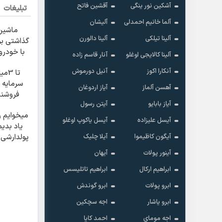
آشکین نور ینگی
آقشین فاتح
تبلیغات
آلما خانیم احمدلی
آلیشان
ماشین
آلینا تیلکی
آلینا دالورن
گذاشتی ب
آلینا کالایجی اوغلو
آنار قاسم زاده
بف
آنکارا اکوز
آنیل دورموش
تا 3
سرمایه 
آهسن آلماز
آیاز اردوغان
فروشند
آیاز بابایو
آیتن رسول
فروشگاه
میخوایم ر
ک
آیسل علیزاده
آیسل یاکوپ اوغلو
یاد بدی
آیگون کاظیموا
آیلا چلیک
پولدارشی! 
امتحانش
آینور پولات
آیهان
ابراهیم ارکال
ابراهیم تاتلیسس
ابرو پولات
ابرو گوندش
ابرو یاشار
اجه سچکین
اجه مومای
احمد کایا