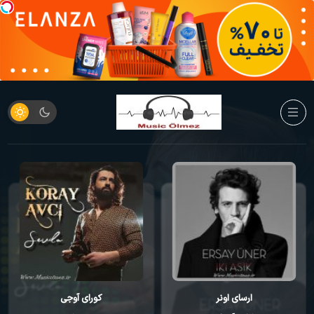
کورای آوجی
احمد مصطفایو