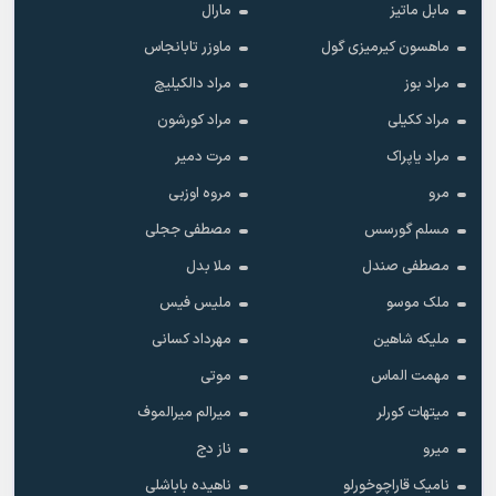
مابل ماتیز
مارال
ماهسون کیرمیزی گول
ماوزر تابانجاس
مراد بوز
مراد دالکیلیچ
مراد ککیلی
مراد کورشون
مراد یاپراک
مرت دمیر
مرو
مروه اوزبی
مسلم گورسس
مصطفی ججلی
مصطفی صندل
ملا بدل
ملک موسو
ملیس فیس
ملیکه شاهین
مهرداد کسانی
مهمت الماس
موتی
میتهات کورلر
میرالم میرالموف
میرو
ناز دج
نامیک قاراچوخورلو
ناهیده باباشلی