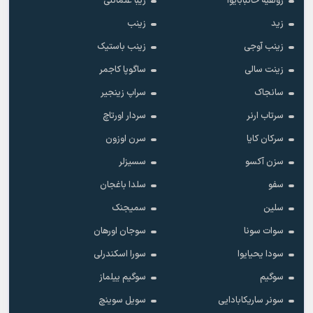
زولفیه خانبابایوا
زیبا عثمانلی
زید
زینب
زینب آوجی
زینب باستیک
زینت سالی
ساگوپا کاجمر
سانجاک
سراپ زینجیر
سرتاب ارنر
سردار اورتاچ
سرکان کایا
سرن اوزون
سزن آکسو
سسیزلر
سفو
سلدا باغجان
سلین
سمیجنک
سوات سونا
سوجان اورهان
سودا یحیایوا
سورا اسکندرلی
سوگیم
سوگیم ییلماز
سونر ساریکابادایی
سویل سوینچ