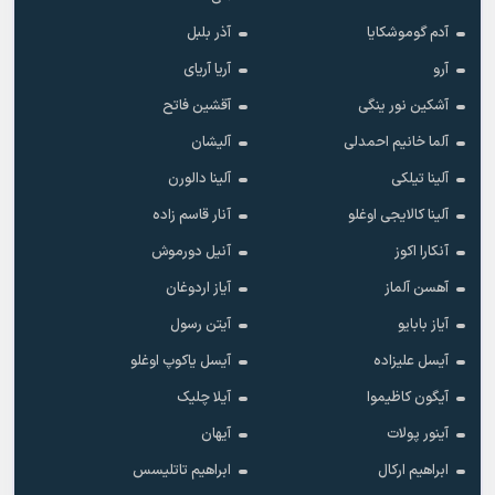
آدم گوموشکایا
آذر بلبل
آرو
آریا آریای
آشکین نور ینگی
آقشین فاتح
آلما خانیم احمدلی
آلیشان
آلینا تیلکی
آلینا دالورن
آلینا کالایجی اوغلو
آنار قاسم زاده
آنکارا اکوز
آنیل دورموش
آهسن آلماز
آیاز اردوغان
آیاز بابایو
آیتن رسول
آیسل علیزاده
آیسل یاکوپ اوغلو
آیگون کاظیموا
آیلا چلیک
آینور پولات
آیهان
ابراهیم ارکال
ابراهیم تاتلیسس