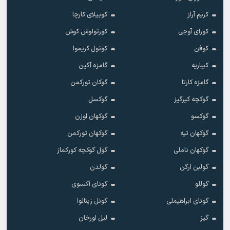
کریم آراز
کوبیلای کارچا
کورای آوجی
کورتولوش کوش
کوفن
کونول کریموا
کیباریه
گامزه آکین
گامزه کارتا
گوکان تورکمن
گوکچه کیرگیز
گوکسل
گوکسو
گوکهان اوزن
گوکهان تپه
گوکهان تورکمن
گوکهان ناملی
گول گوکچه کورکماز
گولبن ارگن
گولدن
گوللو
گونای آکسوی
گونای ابراهیملی
گونل زینالوا
گیز
لیل اورخان