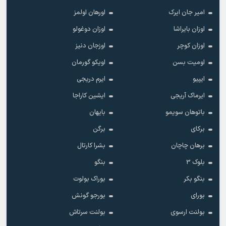
امیر جان ایرک
اورهان اولمز
اوزان بایراشا
اوزان دوغولو
اوزان کوچر
اوزجان دنیز
اومیت بسن
اویکو گورمان
ایپیو
ایرم دریجی
ایرماک آریجی
ایشین کاراجا
باتوهان سویمو
بایهان
برکای
برگن
برهان چاچان
بشرا کارتال
بلوک 3
بنگو
بنگو بکر
بوراک بولوت
بورای
بورجو گونش
بولنت ارسوی
بولنت سرتاش