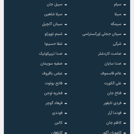
سیام
سیبل جان
سیلا
سیلا شاهین
سیمگه
سینان آکچیل
سینان ججلی اورکستراسی
شبنم تووزلو
شرگی
شفا حسینوا
صامت کاردشلر
صدا تریپکولیک
صدا سایان
صفیه سویمان
عالم قاسموف
عباس باقروف
علی آلکورت
فاتح بولوت
فتاح جان
فخریه اوجن
فردی تایفور
فرهاد گوچر
فوندا آرار
فوندی
کاظم جان
کالبن
کاموران آکور
کایاهان