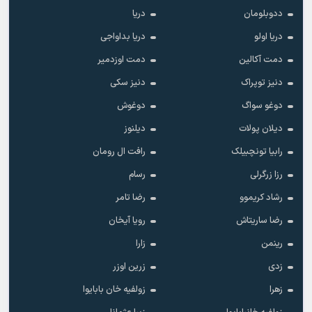
ددوبلومان
دریا
دریا اولو
دریا بداواجی
دمت آکالین
دمت اوزدمیر
دنیز توپراک
دنیز سکی
دوغو سواگ
دوغوش
دیلان پولات
دیلنوز
رابیا تونچبیلک
رافت ال رومان
رزا زرگرلی
رسام
رشاد کریموو
رضا تامر
رضا ساریتاش
رویا آیخان
رینمن
زارا
زدی
زرین اوزر
زهرا
زولفیه خان بابایوا