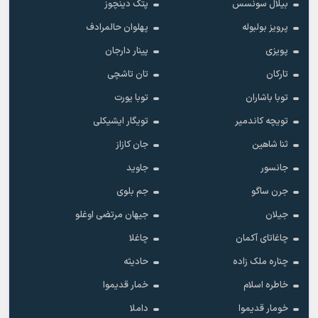
بیلال سونسس
پتک دینچوز
پرویز بولبوله
پهلوان حالمرادف
پویزی
پینار دارجان
تارکان
تان تاشچی
توبا باشاران
توبا یورت
تویچه کاندمیر
تویگار ایشیکلی
ثنا شاهین
جان کازاز
جانسور
جاوید
جرن ساگو
جم بلوی
جیلان
جیهان مرتضی اوغلو
چاغاتای آکمان
چاغلا
چناره ملک زاده
حادیثه
خاطره اسلام
خمار قدیموا
خومار قدیموا
داملا