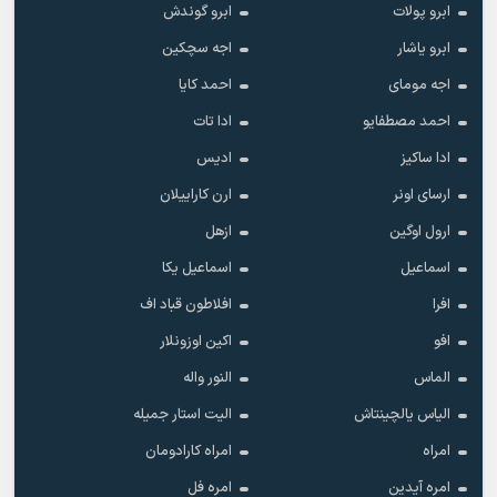
ابرو پولات
ابرو گوندش
ابرو یاشار
اجه سچکین
اجه مومای
احمد کایا
احمد مصطفایو
ادا تات
ادا ساکیز
ادیس
ارسای اونر
ارن کاراییلان
ارول اوگین
ازهل
اسماعیل
اسماعیل یکا
افرا
افلاطون قباد اف
افو
اکین اوزونلار
الماس
النور واله
الیاس یالچینتاش
الیت استار جمیله
امراه
امراه کارادومان
امره آیدین
امره فل