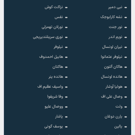
نبی دمیر
نزاکت کوش
نشه کارابوجک
نفس
نور جنت
نورلان تهمزلی
نورم اندر
نوری سرینلندیریجی
نیران اونسال
نیلوفر
نیلوفر عثمانوا
هابیل احمدوف
هاکان آلتون
هاکتان
هانده اونسال
هانده ینر
هولیا آوشار
واسیف عظیم اف
وصال علی اف
وفا شریفوا
ولت
ووصال علیو
یارن دوغان
یاشار
یالین
یوسف گونی