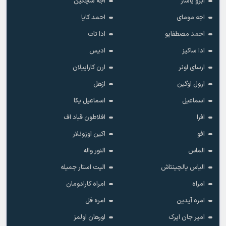
ابرو یاشار
اجه سچکین
اجه مومای
احمد کایا
احمد مصطفایو
ادا تات
ادا ساکیز
ادیس
ارسای اونر
ارن کاراییلان
ارول اوگین
ازهل
اسماعیل
اسماعیل یکا
افرا
افلاطون قباد اف
افو
اکین اوزونلار
الماس
النور واله
الیاس یالچینتاش
الیت استار جمیله
امراه
امراه کارادومان
امره آیدین
امره فل
امیر جان ایرک
اورهان اولمز