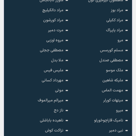
ماهسون کیرمیزی گول
ماوزر تابانجاس
مراد بوز
مراد دالکیلیچ
مراد ککیلی
مراد کورشون
مراد یاپراک
مرت دمیر
مرو
مروه اوزبی
مسلم گورسس
مصطفی ججلی
مصطفی صندل
ملا بدل
ملک موسو
ملیس فیس
ملیکه شاهین
مهرداد کسانی
مهمت الماس
موتی
میتهات کورلر
میرالم میرالموف
میرو
ناز دج
نامیک قاراچوخورلو
ناهیده باباشلی
نبی دمیر
نزاکت کوش