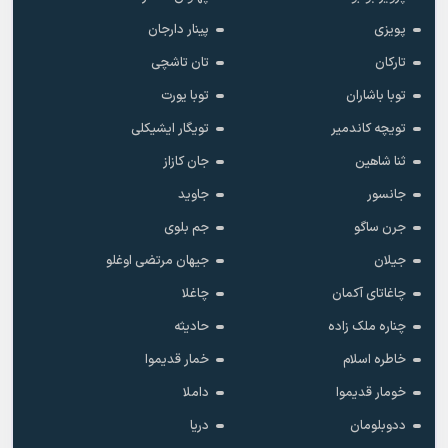
پویزی
پینار دارجان
تارکان
تان تاشچی
توبا باشاران
توبا یورت
تویچه کاندمیر
تویگار ایشیکلی
ثنا شاهین
جان کازاز
جانسور
جاوید
جرن ساگو
جم بلوی
جیلان
جیهان مرتضی اوغلو
چاغاتای آکمان
چاغلا
چناره ملک زاده
حادیثه
خاطره اسلام
خمار قدیموا
خومار قدیموا
داملا
ددوبلومان
دریا