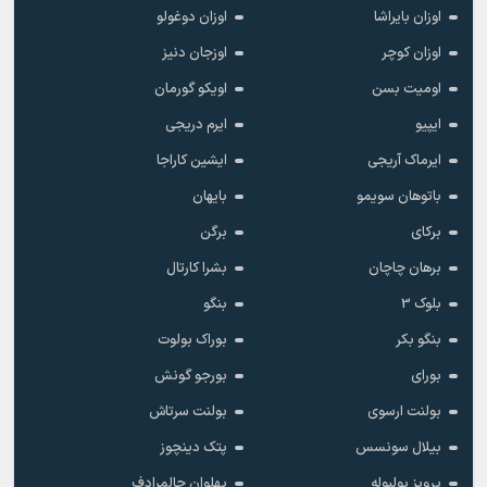
اوزان بایراشا
اوزان دوغولو
اوزان کوچر
اوزجان دنیز
اومیت بسن
اویکو گورمان
ایپیو
ایرم دریجی
ایرماک آریجی
ایشین کاراجا
باتوهان سویمو
بایهان
برکای
برگن
برهان چاچان
بشرا کارتال
بلوک 3
بنگو
بنگو بکر
بوراک بولوت
بورای
بورجو گونش
بولنت ارسوی
بولنت سرتاش
بیلال سونسس
پتک دینچوز
پرویز بولبوله
پهلوان حالمرادف