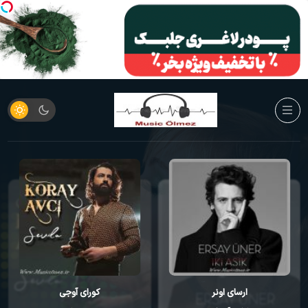
ارسای اونر
کورای آوجی