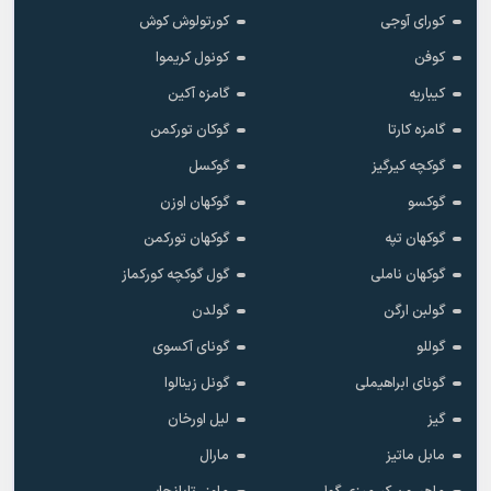
کورای آوجی
کورتولوش کوش
کوفن
کونول کریموا
کیباریه
گامزه آکین
گامزه کارتا
گوکان تورکمن
گوکچه کیرگیز
گوکسل
گوکسو
گوکهان اوزن
گوکهان تپه
گوکهان تورکمن
گوکهان ناملی
گول گوکچه کورکماز
گولبن ارگن
گولدن
گوللو
گونای آکسوی
گونای ابراهیملی
گونل زینالوا
گیز
لیل اورخان
مابل ماتیز
مارال