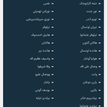
نشه کارابوجک
نفس
نور جنت
نورلان تهمزلی
نورم اندر
نوری سرینلندیریجی
نیران اونسال
نیلوفر
نیلوفر عثمانوا
هابیل احمدوف
هاکان آلتون
هاکتان
هانده اونسال
هانده ینر
هولیا آوشار
واسیف عظیم اف
وصال علی اف
وفا شریفوا
ولت
ووصال علیو
یارن دوغان
یاشار
یالین
یوسف گونی
ییلدیریم جانر
ییلدیز تیلبه
ییلدیز عثمانوا