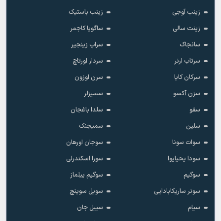
زینب آوجی
زینب باستیک
زینت سالی
ساگوپا کاجمر
سانجاک
سراپ زینجیر
سرتاب ارنر
سردار اورتاچ
سرکان کایا
سرن اوزون
سزن آکسو
سسیزلر
سفو
سلدا باغجان
سلین
سمیجنک
سوات سونا
سوجان اورهان
سودا یحیایوا
سورا اسکندرلی
سوگیم
سوگیم ییلماز
سونر ساریکابادایی
سویل سوینچ
سیام
سیبل جان