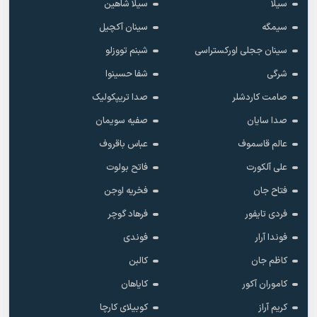
سیلا
سیلا شاهین
سیمگه
سینان آکچیل
سینان ججلی اورکستراسی
شبنم تووزلو
شرگی
شفا حسینوا
صامت کاردشلر
صدا تریپکولیک
صدا سایان
صفیه سویمان
عالم قاسموف
عباس باقروف
علی آلکورت
فاتح بولوت
فتاح جان
فخریه اوجن
فردی تایفور
فرهاد گوچر
فوندا آرار
فوندی
کاظم جان
کالبن
کاموران آکور
کایاهان
کریم آراز
کوبیلای کارچا