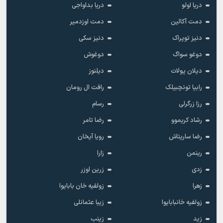
دریا اولو
دریا بداواجی
دمت آکالین
دمت اوزدمیر
دنیز توپراک
دنیز سکی
دوغو سواگ
دوغوش
دیلان پولات
دیلنوز
رابیا تونچبیلک
رافت ال رومان
رزا زرگرلی
رسام
رشاد کریموو
رضا تامر
رضا ساریتاش
رویا آیخان
رینمن
زارا
زدی
زرین اوزر
زهرا
زولفیه خان بابایوا
زولفیه خانبابایوا
زیبا عثمانلی
زید
زینب