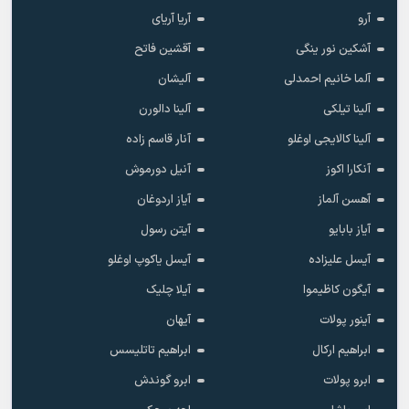
آرو
آریا آریای
آشکین نور ینگی
آقشین فاتح
آلما خانیم احمدلی
آلیشان
آلینا تیلکی
آلینا دالورن
آلینا کالایجی اوغلو
آنار قاسم زاده
آنکارا اکوز
آنیل دورموش
آهسن آلماز
آیاز اردوغان
آیاز بابایو
آیتن رسول
آیسل علیزاده
آیسل یاکوپ اوغلو
آیگون کاظیموا
آیلا چلیک
آینور پولات
آیهان
ابراهیم ارکال
ابراهیم تاتلیسس
ابرو پولات
ابرو گوندش