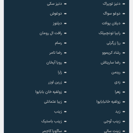
دنیز توپراک
دنیز سکی
دوغو سواگ
دوغوش
دیلان پولات
دیلنوز
رابیا تونچبیلک
رافت ال رومان
رزا زرگرلی
رسام
رشاد کریموو
رضا تامر
رضا ساریتاش
رویا آیخان
رینمن
زارا
زدی
زرین اوزر
زهرا
زولفیه خان بابایوا
زولفیه خانبابایوا
زیبا عثمانلی
زید
زینب
زینب آوجی
زینب باستیک
زینت سالی
ساگوپا کاجمر