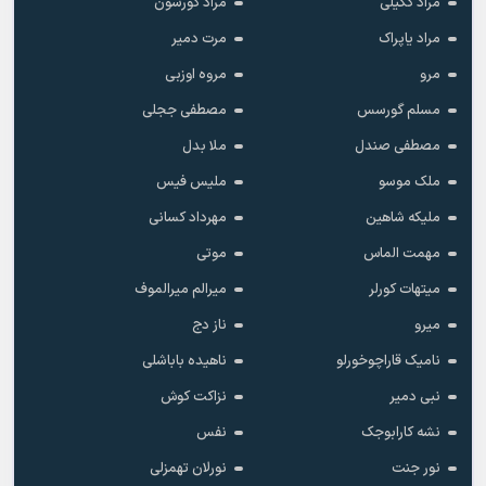
مراد ککیلی
مراد کورشون
مراد یاپراک
مرت دمیر
مرو
مروه اوزبی
مسلم گورسس
مصطفی ججلی
مصطفی صندل
ملا بدل
ملک موسو
ملیس فیس
ملیکه شاهین
مهرداد کسانی
مهمت الماس
موتی
میتهات کورلر
میرالم میرالموف
میرو
ناز دج
نامیک قاراچوخورلو
ناهیده باباشلی
نبی دمیر
نزاکت کوش
نشه کارابوجک
نفس
نور جنت
نورلان تهمزلی