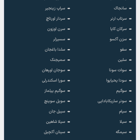
سانجاک
سراپ زینجیر
سرتاب ارنر
سردار اورتاچ
سرکان کایا
سرن اوزون
سزن آکسو
سسیزلر
سفو
سلدا باغجان
سلین
سمیجنک
سوات سونا
سوجان اورهان
سودا یحیایوا
سورا اسکندرلی
سوگیم
سوگیم ییلماز
سونر ساریکابادایی
سویل سوینچ
سیام
سیبل جان
سیلا
سیلا شاهین
سیمگه
سینان آکچیل