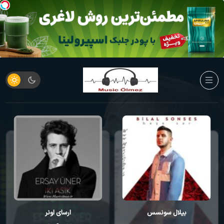
بیلال سونسس
ارسای اونر