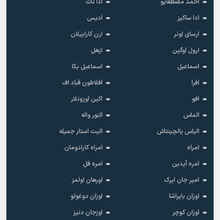
احمد مصطفایو
ادا تات
ادا ساکیز
ادیس
ارسای اونر
ارن کاراییلان
ارول اوگین
ازهل
اسماعیل
اسماعیل یکا
افرا
افلاطون قباد اف
افو
اکین اوزونلار
الماس
النور واله
الیاس یالچینتاش
الیت استار جمیله
امراه
امراه کارادومان
امره آیدین
امره فل
امیر جان ایرک
اورهان اولمز
اوزان بایراشا
اوزان دوغولو
اوزان کوچر
اوزجان دنیز