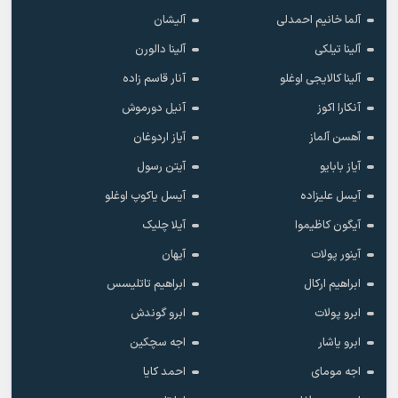
آلما خانیم احمدلی
آلیشان
آلینا تیلکی
آلینا دالورن
آلینا کالایجی اوغلو
آنار قاسم زاده
آنکارا اکوز
آنیل دورموش
آهسن آلماز
آیاز اردوغان
آیاز بابایو
آیتن رسول
آیسل علیزاده
آیسل یاکوپ اوغلو
آیگون کاظیموا
آیلا چلیک
آینور پولات
آیهان
ابراهیم ارکال
ابراهیم تاتلیسس
ابرو پولات
ابرو گوندش
ابرو یاشار
اجه سچکین
اجه مومای
احمد کایا