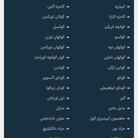
کیباریه
گامزه آکین
گامزه کارتا
گوکان تورکمن
گوکچه کیرگیز
گوکسل
گوکسو
گوکهان اوزن
گوکهان تپه
گوکهان تورکمن
گوکهان ناملی
گول گوکچه کورکماز
گولبن ارگن
گولدن
گوللو
گونای آکسوی
گونای ابراهیملی
گونل زینالوا
گیز
لیل اورخان
مابل ماتیز
مارال
ماهسون کیرمیزی گول
ماوزر تابانجاس
مراد بوز
مراد دالکیلیچ