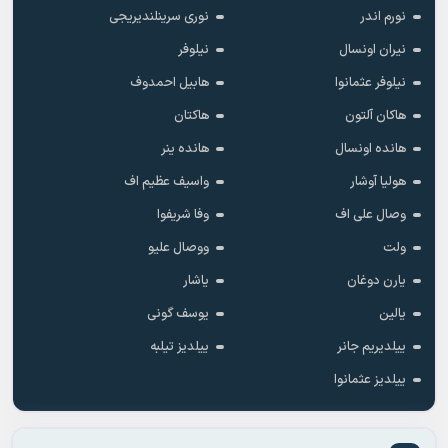
نورم اندر
نوری سرینلندیریجی
نیران اونسال
نیلوفر
نیلوفر عثمانوا
هابیل احمدوف
هاکان آلتون
هاکتان
هانده اونسال
هانده ینر
هولیا آوشار
واسیف عظیم اف
وصال علی اف
وفا شریفوا
ولت
ووصال علیو
یارن دوغان
یاشار
یالین
یوسف گونی
ییلدیریم جانر
ییلدیز تیلبه
ییلدیز عثمانوا