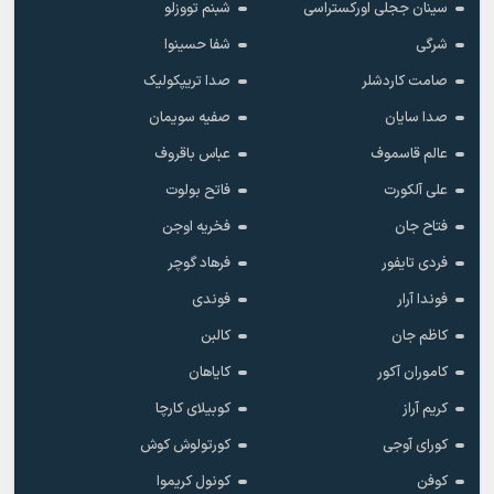
سینان ججلی اورکستراسی
شبنم تووزلو
شرگی
شفا حسینوا
صامت کاردشلر
صدا تریپکولیک
صدا سایان
صفیه سویمان
عالم قاسموف
عباس باقروف
علی آلکورت
فاتح بولوت
فتاح جان
فخریه اوجن
فردی تایفور
فرهاد گوچر
فوندا آرار
فوندی
کاظم جان
کالبن
کاموران آکور
کایاهان
کریم آراز
کوبیلای کارچا
کورای آوجی
کورتولوش کوش
کوفن
کونول کریموا