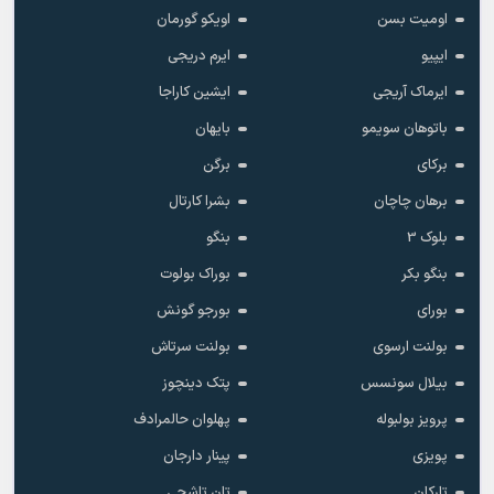
اومیت بسن
اویکو گورمان
ایپیو
ایرم دریجی
ایرماک آریجی
ایشین کاراجا
باتوهان سویمو
بایهان
برکای
برگن
برهان چاچان
بشرا کارتال
بلوک 3
بنگو
بنگو بکر
بوراک بولوت
بورای
بورجو گونش
بولنت ارسوی
بولنت سرتاش
بیلال سونسس
پتک دینچوز
پرویز بولبوله
پهلوان حالمرادف
پویزی
پینار دارجان
تارکان
تان تاشچی