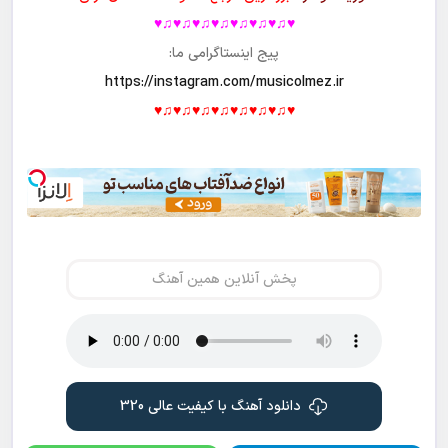
♥♫♥♫♥♫♥♫♥♫♥♫♥♫♥
پیج اینستاگرامی ما:
https://instagram.com/musicolmez.ir
♥♫♥♫♥♫♥♫♥♫♥♫♥♫♥
پخش آنلاین همین آهنگ
دانلود آهنگ با کیفیت عالی 320