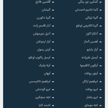
آشکین نور ینگی
آقشین فاتح
آلما خانیم احمدلی
آلیشان
آلینا تیلکی
آلینا دالورن
آلینا کالایجی اوغلو
آنار قاسم زاده
آنکارا اکوز
آنیل دورموش
آهسن آلماز
آیاز اردوغان
آیاز بابایو
آیتن رسول
آیسل علیزاده
آیسل یاکوپ اوغلو
آیگون کاظیموا
آیلا چلیک
آینور پولات
آیهان
ابراهیم ارکال
ابراهیم تاتلیسس
ابرو پولات
ابرو گوندش
ابرو یاشار
اجه سچکین
اجه مومای
احمد کایا