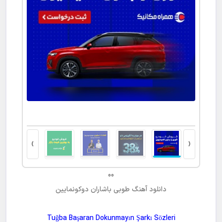
ت کتبی
›
‹
00
دانلود آهنگ
طوبی باشاران دوکونمایین
Tuğba Başaran Dokunmayın Şarkı Sözleri