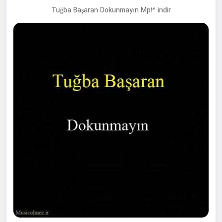
Tuğba Başaran Dokunmayın Mp3 indir