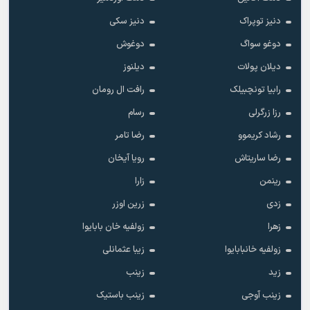
دنیز توپراک
دنیز سکی
دوغو سواگ
دوغوش
دیلان پولات
دیلنوز
رابیا تونچبیلک
رافت ال رومان
رزا زرگرلی
رسام
رشاد کریموو
رضا تامر
رضا ساریتاش
رویا آیخان
رینمن
زارا
زدی
زرین اوزر
زهرا
زولفیه خان بابایوا
زولفیه خانبابایوا
زیبا عثمانلی
زید
زینب
زینب آوجی
زینب باستیک