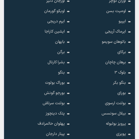
اوزان کوچر
اوزجان دنیز
اومیت بسن
اویکو گورمان
ایپیو
ایرم دریجی
ایرماک آریجی
ایشین کاراجا
باتوهان سویمو
بایهان
برکای
برگن
برهان چاچان
بشرا کارتال
بلوک 3
بنگو
بنگو بکر
بوراک بولوت
بورای
بورجو گونش
بولنت ارسوی
بولنت سرتاش
بیلال سونسس
پتک دینچوز
پرویز بولبوله
پهلوان حالمرادف
پویزی
پینار دارجان