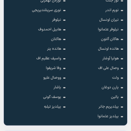
نور جنت
نورلان تهمزلی
نورم اندر
نوری سرینلندیریجی
نیران اونسال
نیلوفر
نیلوفر عثمانوا
هابیل احمدوف
هاکان آلتون
هاکتان
هانده اونسال
هانده ینر
هولیا آوشار
واسیف عظیم اف
وصال علی اف
وفا شریفوا
ولت
ووصال علیو
یارن دوغان
یاشار
یالین
یوسف گونی
ییلدیریم جانر
ییلدیز تیلبه
ییلدیز عثمانوا