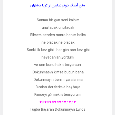
متن آهنگ
دوکونمایین
از
توبا باشاران
Sanma bir gün seni kalbim
unutacak unutacak
Bilmem senden sonra benim halim
ne olacak ne olacak
Sanki ilk kez gibi , her gün son kez gibi
heyecanlanıyordum
ve sen bunu hak etmiyorsun
Dokunmasın kimse bugün bana
Dokunmayın benim yaralarıma
Bırakın dertlerimle baş başa
Kimseyi görmek istemiyorum
♥♫♥♫♥♫♥♫♥♫♥♫♥♫♥
Tuğba Başaran Dokunmayın Lyrics