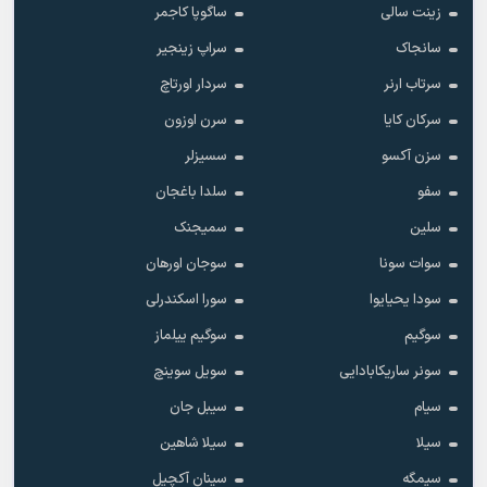
زینت سالی
ساگوپا کاجمر
سانجاک
سراپ زینجیر
سرتاب ارنر
سردار اورتاچ
سرکان کایا
سرن اوزون
سزن آکسو
سسیزلر
سفو
سلدا باغجان
سلین
سمیجنک
سوات سونا
سوجان اورهان
سودا یحیایوا
سورا اسکندرلی
سوگیم
سوگیم ییلماز
سونر ساریکابادایی
سویل سوینچ
سیام
سیبل جان
سیلا
سیلا شاهین
سیمگه
سینان آکچیل