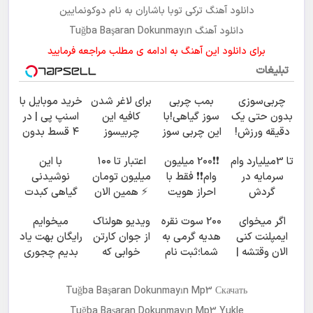
دانلود آهنگ ترکی
توبا باشاران
به نام
دوکونمایین
دانلود آهنگ Tuğba Başaran Dokunmayın
برای دانلود این آهنگ به ادامه ی مطلب مراجعه فرمایید
تبلیغات
چربی‌سوزی
بمب چربی
برای لاغر شدن
خرید موبایل با
بدون حتی یک
سوز گیاهی!با
کافیه این
اسنپ پی | در
دقیقه ورزش!
این چربی سوز
چربیسوز
۴ قسط بدون
به سرعرت نور
گیاهی رو
سود و کارمزد!
تا 3میلیارد وام
❗❗200 میلیون
اعتبار تا ۱۰۰
با این
لاغر شو با
سفارش
سرمایه در
وام❗❗ فقط با
میلیون تومان
نوشیدنی
مجوز بهداشت
بدی(50%تخفیف
گردش
احراز هویت
⚡ همین الان
گیاهی کبدت
تا امشب)
فروشندگان =>
درخواست
همیشه
اگر میخوای
200 سوت نقره
ویدیو هولناک
میخوایم
فروشگاهت رو
اعتبار بده ✅
پرقدرته55%تخفیف
ایمپلنت کنی
هدیه گرمی به
از جوان کارتن
رایگان بهت یاد
ثبت کن
الان وقتشه |
شما؛ثبت نام
خوابی که
بدیم چجوری
فقط با ۲۵
کن
میلیاردر شد.
پولدارشی! باور
میلیون
آموزش رایگان
نداری
Tuğba Başaran Dokunmayın Mp3 Скачать
تومان!!!
امتحانش
Tuğba Başaran Dokunmayın Mp3 Yukle