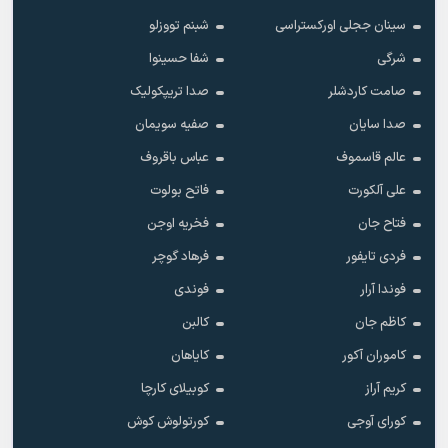
سینان ججلی اورکستراسی
شبنم تووزلو
شرگی
شفا حسینوا
صامت کاردشلر
صدا تریپکولیک
صدا سایان
صفیه سویمان
عالم قاسموف
عباس باقروف
علی آلکورت
فاتح بولوت
فتاح جان
فخریه اوجن
فردی تایفور
فرهاد گوچر
فوندا آرار
فوندی
کاظم جان
کالبن
کاموران آکور
کایاهان
کریم آراز
کوبیلای کارچا
کورای آوجی
کورتولوش کوش