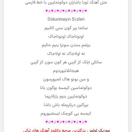
متن آهنگ
توبا باشاران
دوکونمایین با خط فارسی
♥♫♥♫♥♫♥♫♥♫♥♫♥♫♥
Dokunmayın Sözleri
سانما بیر گون سنی کالبیم
اونوتاجاک اونوتاجاک
بیلمم سندن سونرا بنیم حالیم
نه اولاجاک نه اولاجاک
سانکی ایلک کز گیبی هر گون سون کز گیبی
هیجانلانیوردوم
و سن بونو هاک اتمیورسون
دوکونماسین کیمسه بوگون بانا
دوکونمایین بنیم یارالاریما
بیراکین درتلریمله باش باشا
کیمسه یی گورمک ایستمیوروم
♥♫♥♫♥♫♥♫♥♫♥♫♥♫♥
موزیک اولمز
، بزرگترین مرجع دانلود آهنگ های ترکی