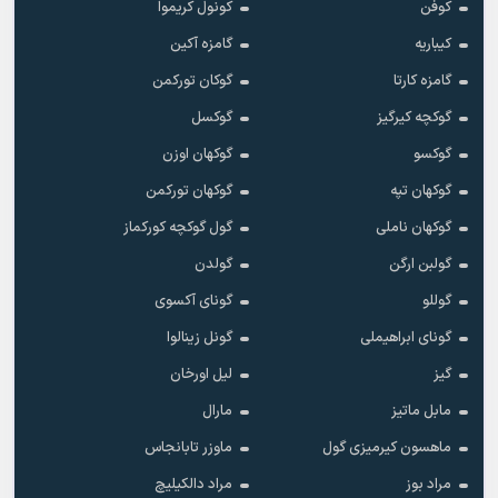
کوفن
کونول کریموا
کیباریه
گامزه آکین
گامزه کارتا
گوکان تورکمن
گوکچه کیرگیز
گوکسل
گوکسو
گوکهان اوزن
گوکهان تپه
گوکهان تورکمن
گوکهان ناملی
گول گوکچه کورکماز
گولبن ارگن
گولدن
گوللو
گونای آکسوی
گونای ابراهیملی
گونل زینالوا
گیز
لیل اورخان
مابل ماتیز
مارال
ماهسون کیرمیزی گول
ماوزر تابانجاس
مراد بوز
مراد دالکیلیچ