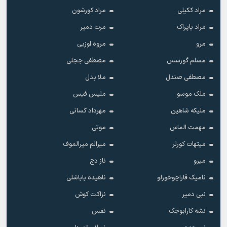
مراد ککیلی
مراد کورشون
مراد یاپراک
مرت دمیر
مرو
مروه اوزبی
مسلم گورسس
مصطفی ججلی
مصطفی صندل
ملا بدل
ملک موسو
ملیس فیس
ملیکه شاهین
مهرداد کسانی
مهمت الماس
موتی
میتهات کورلر
میرالم میرالموف
میرو
ناز دج
نامیک قاراچوخورلو
ناهیده باباشلی
نبی دمیر
نزاکت کوش
نشه کارابوجک
نفس