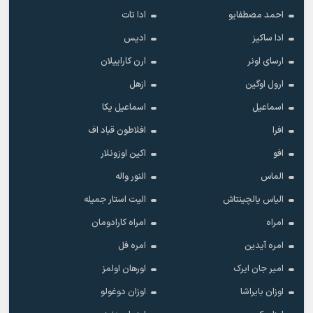
احمد مصطفایو
ادا تات
ادا ساکیز
ادیس
ارسای اونر
ارن کاراییلان
ارول اوگین
ازهل
اسماعیل
اسماعیل یکا
افرا
افلاطون قباد اف
افو
اکین اوزونلار
الماس
النور واله
الیاس یالچینتاش
الیت استار جمیله
امراه
امراه کارادومان
امره آیدین
امره فل
امیر جان ایرک
اورهان اولمز
اوزان بایراشا
اوزان دوغولو