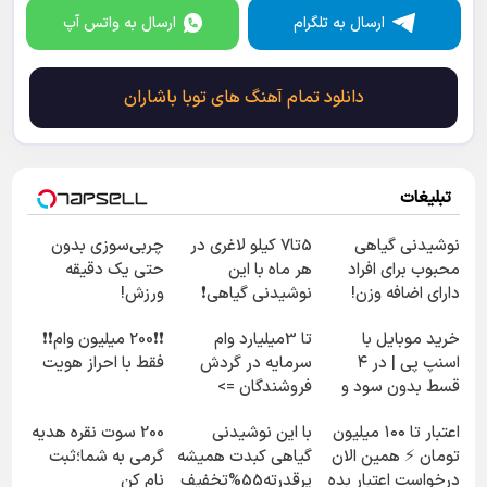
ارسال به تلگرام
ارسال به واتس آپ
دانلود تمام آهنگ های توبا باشاران
تبلیغات
نوشیدنی گیاهی
5تا7 کیلو لاغری در
چربی‌سوزی بدون
محبوب برای افراد
هر ماه با این
حتی یک دقیقه
دارای اضافه وزن!
نوشیدنی گیاهی❗
ورزش!
60%تخفیف
سفارش با نصف
خرید موبایل با
تا 3میلیارد وام
❗❗200 میلیون وام❗❗
قیمت🔥
اسنپ پی | در ۴
سرمایه در گردش
فقط با احراز هویت
قسط بدون سود و
فروشندگان =>
کارمزد!
فروشگاهت رو ثبت
اعتبار تا ۱۰۰ میلیون
با این نوشیدنی
200 سوت نقره هدیه
کن
تومان ⚡ همین الان
گیاهی کبدت همیشه
گرمی به شما؛ثبت
درخواست اعتبار بده
پرقدرته55%تخفیف
نام کن