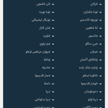
تارکان
تان تاشچی
توبا باشاران
توبا یورت
تویچه کاندمیر
تویگار ایشیکلی
ثنا شاهین
جان کازاز
جانسور
جاوید
جرن ساگو
جم بلوی
جیلان
جیهان مرتضی اوغلو
چاغاتای آکمان
چاغلا
چناره ملک زاده
حادیثه
خاطره اسلام
خمار قدیموا
خومار قدیموا
داملا
ددوبلومان
دریا
دریا اولو
دریا بداواجی
دمت آکالین
دمت اوزدمیر