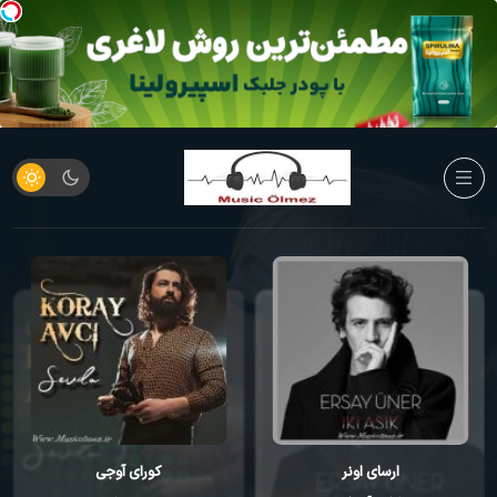
ارسای اونر
کورای آوجی