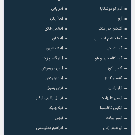
آدم گوموشکایا
آذر بلبل
آرو
آریا آریای
آشکین نور ینگی
آقشین فاتح
آلما خانیم احمدلی
آلیشان
آلینا تیلکی
آلینا دالورن
آلینا کالایجی اوغلو
آنار قاسم زاده
آنکارا اکوز
آنیل دورموش
آهسن آلماز
آیاز اردوغان
آیاز بابایو
آیتن رسول
آیسل علیزاده
آیسل یاکوپ اوغلو
آیگون کاظیموا
آیلا چلیک
آینور پولات
آیهان
ابراهیم ارکال
ابراهیم تاتلیسس