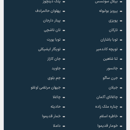
بیلال سونسس
پتک دینچوز
پرویز بولبوله
پهلوان حالمرادف
پویزی
پینار دارجان
تارکان
تان تاشچی
توبا باشاران
توبا یورت
تویچه کاندمیر
تویگار ایشیکلی
ثنا شاهین
جان کازاز
جانسور
جاوید
جرن ساگو
جم بلوی
جیلان
جیهان مرتضی اوغلو
چاغاتای آکمان
چاغلا
چناره ملک زاده
حادیثه
خاطره اسلام
خمار قدیموا
خومار قدیموا
داملا