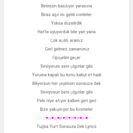
Birimizin basılıyor yarasına
Biraz ağır mı geldi cümleler
Yoksa düzelirdik
Hatta uyuyorduk bile yan yana
Çok açıldı aramız
Geri gelmez zamanımız
Öpüşelim geçer
Seviyorum seni çılgınlar gibi
Yoruma kapalı bu konu kabul et hadi
Biliyorsun her şeyimsin sonsuza dek
Seviyosun beni çılgınlar gibi
Peki niye atıyor kalbim geri geri
Bize yakışmıyor bu küsmeler
♥♫♥♫♥♫♥♫♥♫♥♫♥♫♥
Tuğba Yurt Sonsuza Dek Lyrics