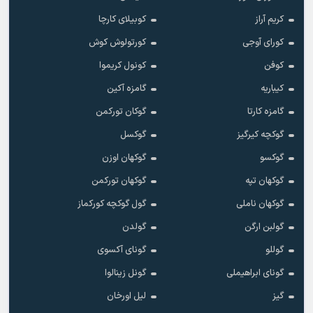
کریم آراز
کوبیلای کارچا
کورای آوجی
کورتولوش کوش
کوفن
کونول کریموا
کیباریه
گامزه آکین
گامزه کارتا
گوکان تورکمن
گوکچه کیرگیز
گوکسل
گوکسو
گوکهان اوزن
گوکهان تپه
گوکهان تورکمن
گوکهان ناملی
گول گوکچه کورکماز
گولبن ارگن
گولدن
گوللو
گونای آکسوی
گونای ابراهیملی
گونل زینالوا
گیز
لیل اورخان