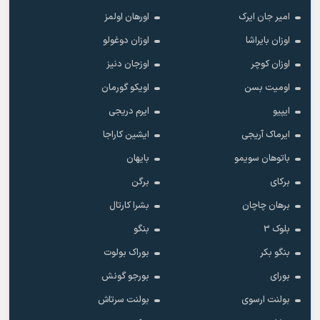
امیر جان ایرک
اورهان اولمز
اوزان بایراشا
اوزان دوغولو
اوزان کوچر
اوزجان دنیز
اومیت بسن
اویکو گورمان
ایپیو
ایرم دریجی
ایرماک آریجی
ایشین کاراجا
باتوهان سویمو
بایهان
برکای
برگن
برهان چاچان
بشرا کارتال
بلوک 3
بنگو
بنگو بکر
بوراک بولوت
بورای
بورجو گونش
بولنت ارسوی
بولنت سرتاش