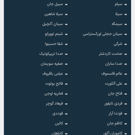
سیام
سیبل جان
سیلا
سیلا شاهین
سیمگه
سینان آکچیل
سینان ججلی اورکستراسی
شبنم تووزلو
شرگی
شفا حسینوا
صامت کاردشلر
صدا تریپکولیک
صدا سایان
صفیه سویمان
عالم قاسموف
عباس باقروف
علی آلکورت
فاتح بولوت
فتاح جان
فخریه اوجن
فردی تایفور
فرهاد گوچر
فوندا آرار
فوندی
کاظم جان
کالبن
کاموران آکور
کایاهان