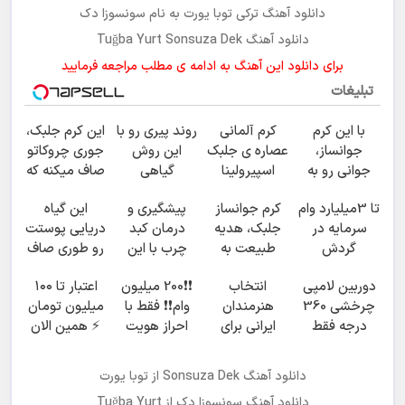
دانلود آهنگ ترکی توبا یورت به نام سونسوزا دک
دانلود آهنگ Tuğba Yurt Sonsuza Dek
برای دانلود این آهنگ به ادامه ی مطلب مراجعه فرمایید
تبلیغات
با این کرم
کرم آلمانی
روند پیری رو با
این کرم جلبک،
جوانساز،
عصاره ی جلبک
این روش
جوری چروکاتو
جوانی رو به
اسپیرولینا
گیاهی
صاف میکنه که
خودت
معروف به
معکوس کن
انگار بوتاکس
تا 3میلیارد وام
کرم جوانساز
پیشگیری و
این گیاه
برگردون(50%
اکسیر جوانی!!
کردی!(تخفیف
سرمایه در
جلبک، هدیه
درمان کبد
دریایی پوستت
تخفیف)
ویژه)
گردش
طبیعت به
چرب با این
رو طوری صاف
فروشندگان =>
شما(خرید با
نوشیدنی
میکنه
دوربین لامپی
انتخاب
❗❗200 میلیون
اعتبار تا ۱۰۰
فروشگاهت رو
تخفیف ویژه)
گیاهی
انگار20سال
چرخشی 360
هنرمندان
وام❗❗ فقط با
میلیون تومان
ثبت کن
جوون شدی🔥
درجه فقط
ایرانی برای
احراز هویت
⚡ همین الان
لینک خرید
امروز حراج شد
جوانی پوست!
درخواست
🔥 پرداخت
خرید با
اعتبار بده ✅
دانلود آهنگ
Sonsuza Dek
از توبا یورت
درب منزل
تخفیف ویژه
دانلود آهنگ سونسوزا دک از Tuğba Yurt