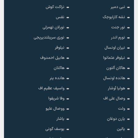
نبی دمیر
نزاکت کوش
نشه کارابوجک
نفس
نور جنت
نورلان تهمزلی
نورم اندر
نوری سرینلندیریجی
نیران اونسال
نیلوفر
نیلوفر عثمانوا
هابیل احمدوف
هاکان آلتون
هاکتان
هانده اونسال
هانده ینر
هولیا آوشار
واسیف عظیم اف
وصال علی اف
وفا شریفوا
ولت
ووصال علیو
یارن دوغان
یاشار
یالین
یوسف گونی