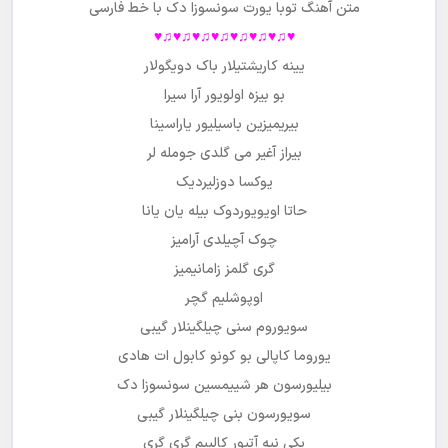
متن آهنگ توبا یورت سونسوزا دک با خط فارسی
♥♫♥♫♥♫♥♫♥♫♥♫♥♫♥
یینه کاریشتیلار باک دویگولار
بو بیزه اولویور آرا سیرا
بیریمیزین باسیلیور یاراسینا
بیراز آغیر می گلدی جومله لر
یوکسا دوزلیردیک
حاتا اویویوردوک بیله یان یانا
چوک آچیلدی آرامیز
گری گلمز زامانیمیز
اوپوشلیم گچر
سویوروم سنی چیلگینلار گیبی
یوروما کاپالی بو کونو کابول ات هادی
بیلیورسون هر شییمسین سونسوزا دک
سویورسون بنی چیلگینلار گیبی
پکی نیه آتیور کالبیم گری گری