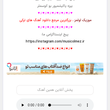
بیزه یاکیشمیور بو کوسملر
♥♫♥♫♥♫♥♫♥♫♥♫♥♫♥
موزیک اولمز
، بزرگترین مرجع دانلود آهنگ های ترکی
♥♫♥♫♥♫♥♫♥♫♥♫♥♫♥
پیج اینستاگرامی ما:
https://instagram.com/musicolmez.ir
♥♫♥♫♥♫♥♫♥♫♥♫♥♫♥
پخش آنلاین همین آهنگ