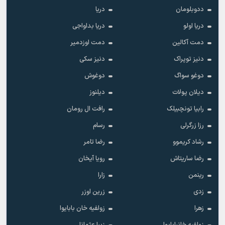
ددوبلومان
دریا
دریا اولو
دریا بداواجی
دمت آکالین
دمت اوزدمیر
دنیز توپراک
دنیز سکی
دوغو سواگ
دوغوش
دیلان پولات
دیلنوز
رابیا تونچبیلک
رافت ال رومان
رزا زرگرلی
رسام
رشاد کریموو
رضا تامر
رضا ساریتاش
رویا آیخان
رینمن
زارا
زدی
زرین اوزر
زهرا
زولفیه خان بابایوا