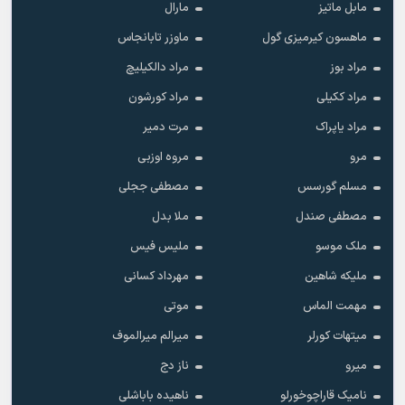
مابل ماتیز
مارال
ماهسون کیرمیزی گول
ماوزر تابانجاس
مراد بوز
مراد دالکیلیچ
مراد ککیلی
مراد کورشون
مراد یاپراک
مرت دمیر
مرو
مروه اوزبی
مسلم گورسس
مصطفی ججلی
مصطفی صندل
ملا بدل
ملک موسو
ملیس فیس
ملیکه شاهین
مهرداد کسانی
مهمت الماس
موتی
میتهات کورلر
میرالم میرالموف
میرو
ناز دج
نامیک قاراچوخورلو
ناهیده باباشلی