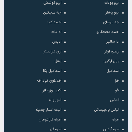
ابرو پولات
ابرو گوندش
ابرو یاشار
اجه سچکین
اجه مومای
احمد کایا
احمد مصطفایو
ادا تات
ادا ساکیز
ادیس
ارسای اونر
ارن کاراییلان
ارول اوگین
ازهل
اسماعیل
اسماعیل یکا
افرا
افلاطون قباد اف
افو
اکین اوزونلار
الماس
النور واله
الیاس یالچینتاش
الیت استار جمیله
امراه
امراه کارادومان
امره آیدین
امره فل