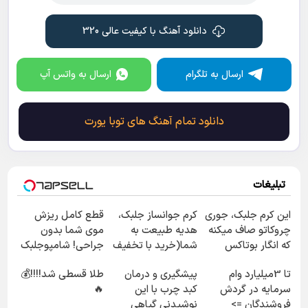
دانلود آهنگ با کیفیت عالی 320
ارسال به تلگرام
ارسال به واتس آپ
دانلود تمام آهنگ های توبا یورت
تبلیغات
این کرم جلبک، جوری
کرم جوانساز جلبک،
قطع کامل ریزش
چروکاتو صاف میکنه
هدیه طبیعت به
موی شما بدون
که انگار بوتاکس
شما(خرید با تخفیف
جراحی! شامپوجلبک
کردی!(تخفیف ویژه)
ویژه)
تضمین کیفیت
تا 3میلیارد وام
پیشگیری و درمان
طلا قسطی شد!!!!💰
سرمایه در گردش
کبد چرب با این
🔥
فروشندگان =>
نوشیدنی گیاهی