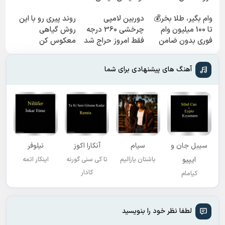
فروشگاهت رو ثبت
وام بگیر، طلا بخر💰
دوربین لامپی
روند پیری رو با این
کن
تا 100 میلیون وام
چرخشی 360 درجه
روش گیاهی
فوری بدون ضامن
فقط امروز حراج شد
معکوس کن
🔥 پرداخت درب
منزل
آهنگ های پیشنهادی برای شما
سیبل جان و
سیام
آنکارا اکوز
نیلوفر
ایپیو
باشتان یازالیم
تا کی سنی گورنه
اینکار اتمه
کادار
کیامام
لطفا نظر خود را بنویسید