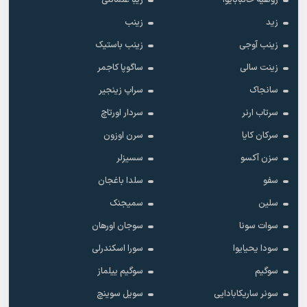
زولفیه خانبابایوا
زیبا عثمانلی
زید
زینب
زینب آوجی
زینب باستیک
زینت سالی
ساگوپا کاجمر
سانجاک
سراپ زینجیر
سرتاب ارنر
سردار اورتاچ
سرکان کایا
سرن اوزون
سزن آکسو
سسیزلر
سفو
سلدا باغجان
سلین
سمیجنک
سوات سونا
سوجان اورهان
سودا یحیایوا
سورا اسکندرلی
سوگیم
سوگیم ییلماز
سونر ساریکابادایی
سویل سوینچ