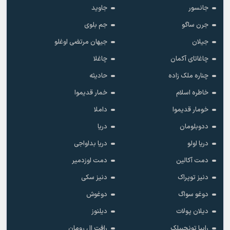
جانسور
جاوید
جرن ساگو
جم بلوی
جیلان
جیهان مرتضی اوغلو
چاغاتای آکمان
چاغلا
چناره ملک زاده
حادیثه
خاطره اسلام
خمار قدیموا
خومار قدیموا
داملا
ددوبلومان
دریا
دریا اولو
دریا بداواجی
دمت آکالین
دمت اوزدمیر
دنیز توپراک
دنیز سکی
دوغو سواگ
دوغوش
دیلان پولات
دیلنوز
رابیا تونچبیلک
رافت ال رومان