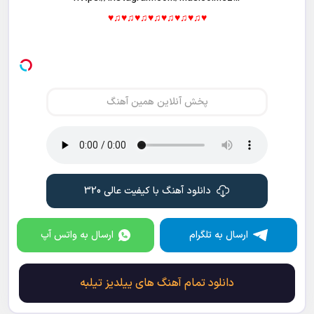
♥♫♥♫♥♫♥♫♥♫♥♫♥♫♥
پخش آنلاین همین آهنگ
دانلود آهنگ با کیفیت عالی 320
ارسال به تلگرام
ارسال به واتس آپ
دانلود تمام آهنگ های ییلدیز تیلبه