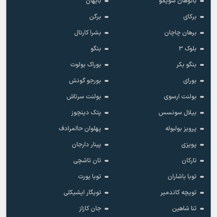
باتوهان سویمو
بایهان
برکای
برگن
برهان چاچان
بشرا کارتال
بلوک 3
بنگو
بنگو بکر
بوراک بولوت
بورای
بورجو گونش
بولنت ارسوی
بولنت سرتاش
بیلال سونسس
پتک دینچوز
پرویز بولبوله
پهلوان حالمرادف
پویزی
پینار دارجان
تارکان
تان تاشچی
توبا باشاران
توبا یورت
تویچه کاندمیر
تویگار ایشیکلی
ثنا شاهین
جان کازاز