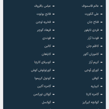
عالم قاسموف
عباس باقروف
علی آلکورت
فاتح بولوت
فتاح جان
فخریه اوجن
فردی تایفور
فرهاد گوچر
فوندا آرار
فوندی
کاظم جان
کالبن
کاموران آکور
کایاهان
کریم آراز
کوبیلای کارچا
کورای آوجی
کورتولوش کوش
کوفن
کونول کریموا
کیباریه
گامزه آکین
گامزه کارتا
گوکان تورکمن
گوکچه کیرگیز
گوکسل