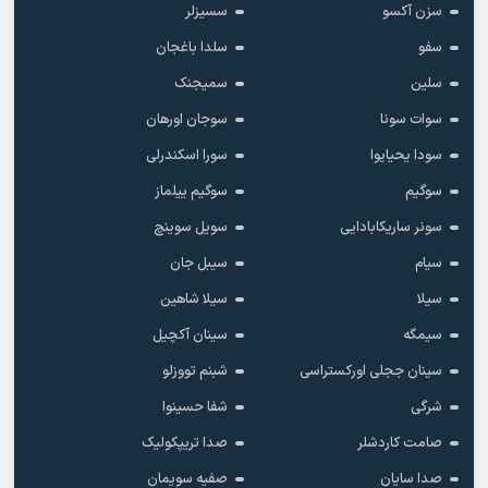
سزن آکسو
سسیزلر
سفو
سلدا باغجان
سلین
سمیجنک
سوات سونا
سوجان اورهان
سودا یحیایوا
سورا اسکندرلی
سوگیم
سوگیم ییلماز
سونر ساریکابادایی
سویل سوینچ
سیام
سیبل جان
سیلا
سیلا شاهین
سیمگه
سینان آکچیل
سینان ججلی اورکستراسی
شبنم تووزلو
شرگی
شفا حسینوا
صامت کاردشلر
صدا تریپکولیک
صدا سایان
صفیه سویمان