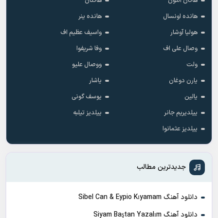
هاکان آلتون
هاکتان
هانده اونسال
هانده ینر
هولیا آوشار
واسیف عظیم اف
وصال علی اف
وفا شریفوا
ولت
ووصال علیو
یارن دوغان
یاشار
یالین
یوسف گونی
ییلدیریم جانر
ییلدیز تیلبه
ییلدیز عثمانوا
جدیدترین مطالب
دانلود آهنگ Sibel Can & Eypio Kıyamam
دانلود آهنگ Siyam Baştan Yazalım