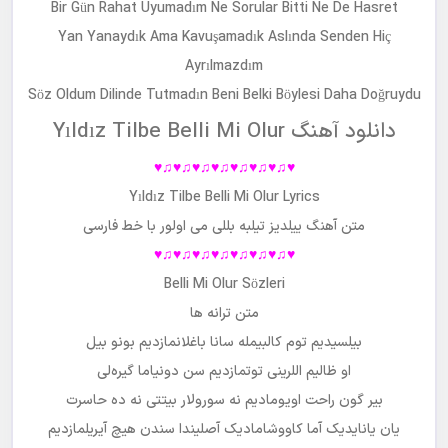
Bir Gün Rahat Uyumadım Ne Sorular Bitti Ne De Hasret
Yan Yanaydık Ama Kavuşamadık Aslında Senden Hiç
Ayrılmazdım
Söz Oldum Dilinde Tutmadın Beni Belki Böylesi Daha Doğruydu
دانلود آهنگ Yıldız Tilbe Belli Mi Olur
♥♫♥♫♥♫♥♫♥♫♥♫♥♫♥
Yıldız Tilbe Belli Mi Olur Lyrics
متن آهنگ
ییلدیز تیلبه بللی می اولور
با خط فارسی
♥♫♥♫♥♫♥♫♥♫♥♫♥♫♥
Belli Mi Olur Sözleri
متن ترانه ها
بیلسیدیم توم کالبیمله سانا باغلانمازدیم بونو بیل
او ظالیم اللرینی توتمازدیم سن دونیاما گیره‌لی
بیر گون راحت اویومادیم نه سورولار بیتتی نه ده حاسرت
یان یانایدیک آما کاووشامادیک آصلیندا سندن هیچ آیریلمازدیم