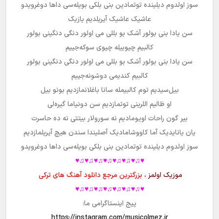
سوز اولدوم دیلینده توتمادین بنی بلکی بویله‌سی داها دوغرویدو
عاشیک عاشیک آیریلدیم یازیک
سن یادا بنی بولور آشک بو بللی می اولور دنگی دنگینی بولور
کالبیم چیوییله چیوی سوکه‌جییم
سن یادا بنی بولور آشک بو بللی می اولور دنگی دنگینی بولور
کالبیم کندیمی دوشونه‌جییم
بیل‌سیدیم توم کالبیمله سانا باغلانمازدیم بونو بیل
او ظالیم اللرینی توتمازدیم سن دونیاما گیره‌لی
بیر گون راحات اویومادیم نه سورولار بیتتی نه ده حاسرت
یان یانایدیک آما کاووشامادیک آصلیندا سندن هیچ آیریلمازدیم
سوز اولدوم دیلینده توتمادین بنی بلکی بویله‌سی داها دوغرویدو
♥♫♥♫♥♫♥♫♥♫♥♫♥♫♥
موزیک اولمز
، بزرگترین مرجع دانلود آهنگ های ترکی
♥♫♥♫♥♫♥♫♥♫♥♫♥♫♥
پیج اینستاگرامی ما:
https://instagram.com/musicolmez.ir