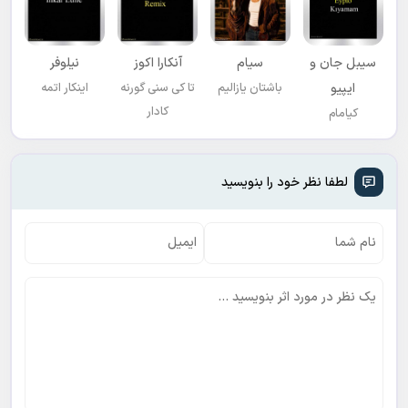
سیبل جان و
سیام
آنکارا اکوز
نیلوفر
ایپیو
باشتان یازالیم
تا کی سنی گورنه
اینکار اتمه
کادار
کیامام
لطفا نظر خود را بنویسید