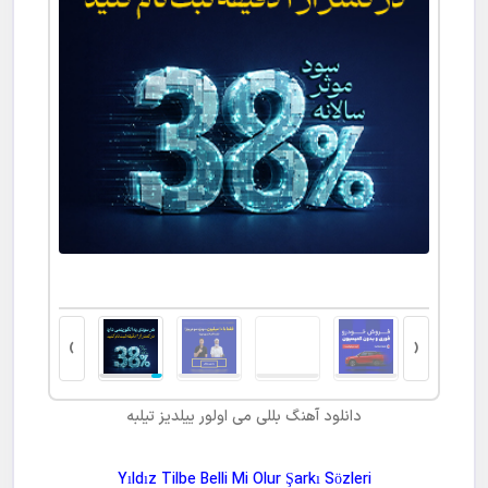
ت کتبی
›
‹
دانلود آهنگ
بللی می اولور
ییلدیز تیلبه
Yıldız Tilbe Belli Mi Olur Şarkı Sözleri