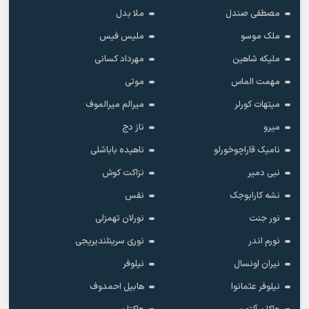
مصطفی صندل
ملا بدل
ملک موسو
ملیس فیس
ملیکه شاهین
مهرداد کسانی
مهمت الماس
موتی
میتهات کورلر
میرالم میرالموف
میرو
ناز دج
نامیک قاراچوخورلو
ناهیده باباشلی
نبی دمیر
نزاکت کوش
نشه کارابوجک
نفس
نور جنت
نورلان تهمزلی
نورم اندر
نوری سرینلندیریجی
نیران اونسال
نیلوفر
نیلوفر عثمانوا
هابیل احمدوف