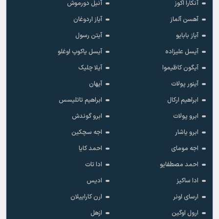
آنکارا اکوز
آنیل دورموش
آهسن آلماز
آیاز اردوغان
آیاز بابایو
آیتن رسول
آیسل علیزاده
آیسل یاکوپ اوغلو
آیگون کاظیموا
آیلا چلیک
آینور پولات
آیهان
ابراهیم ارکال
ابراهیم تاتلیسس
ابرو پولات
ابرو گوندش
ابرو یاشار
اجه سچکین
اجه مومای
احمد کایا
احمد مصطفایو
ادا تات
ادا ساکیز
ادیس
ارسای اونر
ارن کاراییلان
ارول اوگین
ازهل