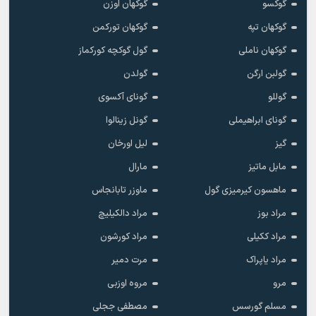
گوکسو
گوکهان اوزن
گوکهان تپه
گوکهان تورکمن
گوکهان ناملی
گول گوکچه کورکماز
گولبن ارگن
گولدن
گوللو
گونای آکسوی
گونای ابراهیملی
گونل زینالوا
گیز
لیل اورخان
مابل ماتیز
مارال
ماهسون کیرمیزی گول
ماوزر تابانجاس
مراد بوز
مراد دالکیلیچ
مراد ککیلی
مراد کورشون
مراد یاپراک
مرت دمیر
مرو
مروه اوزبی
مسلم گورسس
مصطفی ججلی