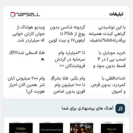
تبلیغات
با این نوشیدنی
گردونه شانس بدون
ویدیو هولناک از
گیاهی کبدت همیشه
پوچ از PS5 تا
جوان کارتن خوابی
پرقدرته55%تخفیف
آیفون17 و بیت کوین
که میلیاردر شد.
🔥
آموزش رایگان
خرید موبایل با
تا 3میلیارد وام
طلا قسطی شد!!!!💰
اسنپ پی | در ۴
سرمایه در گردش
🔥
قسط بدون سود و
فروشندگان =>
کارمزد!
فروشگاهت رو ثبت
خداحافظی با
وام بگیر، طلا بخر💰
وام 200 میلیونی آبان
کن
کمردرد، بدون قرص
تا 100 میلیون وام
تتر. همین الان احراز
و آمپول
فوری بدون ضامن
هویت کن!
آهنگ های پیشنهادی برای شما