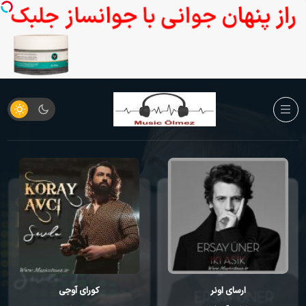
کورای آوجی
احمد مصطفایو