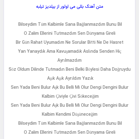
متن آهنگ
بللی می اولور
از
ییلدیز تیلبه
Bilseydim Tüm Kalbimle Sana Bağlanmazdım Bunu Bil
O Zalim Ellerini Tutmazdım Sen Dünyama Gireli
Bir Gün Rahat Uyumadım Ne Sorular Bitti Ne De Hasret
Yan Yanaydık Ama Kavuşamadık Aslında Senden Hiç
Ayrılmazdım
Söz Oldum Dilinde Tutmadın Beni Belki Böylesi Daha Doğruydu
Aşık Aşık Ayrıldım Yazık
Sen Yada Beni Bulur Aşk Bu Belli Mi Olur Dengi Dengini Bulur
Kalbim Çiviyle Çivi Sökeceğim
Sen Yada Beni Bulur Aşk Bu Belli Mi Olur Dengi Dengini Bulur
Kalbim Kendimi Düşüneceğim
Bilseydim Tüm Kalbimle Sana Bağlanmazdım Bunu Bil
O Zalim Ellerini Tutmazdım Sen Dünyama Gireli