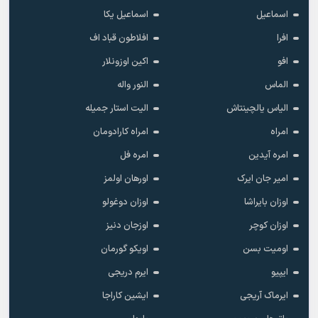
اسماعیل
اسماعیل یکا
افرا
افلاطون قباد اف
افو
اکین اوزونلار
الماس
النور واله
الیاس یالچینتاش
الیت استار جمیله
امراه
امراه کارادومان
امره آیدین
امره فل
امیر جان ایرک
اورهان اولمز
اوزان بایراشا
اوزان دوغولو
اوزان کوچر
اوزجان دنیز
اومیت بسن
اویکو گورمان
ایپیو
ایرم دریجی
ایرماک آریجی
ایشین کاراجا