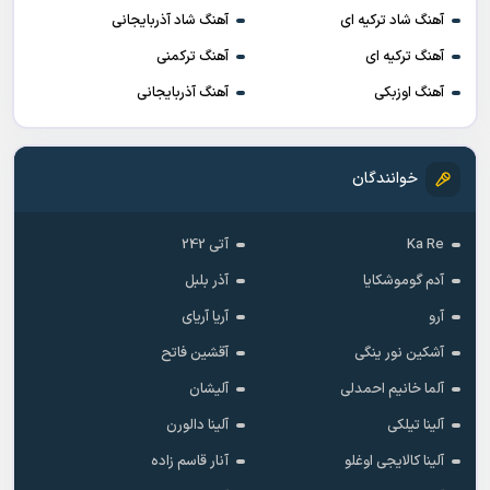
آهنگ شاد ترکیه ای
آهنگ شاد آذربایجانی
آهنگ ترکیه ای
آهنگ ترکمنی
آهنگ اوزبکی
آهنگ آذربایجانی
خوانندگان
Ka Re
آتی 242
آدم گوموشکایا
آذر بلبل
آرو
آریا آریای
آشکین نور ینگی
آقشین فاتح
آلما خانیم احمدلی
آلیشان
آلینا تیلکی
آلینا دالورن
آلینا کالایجی اوغلو
آنار قاسم زاده