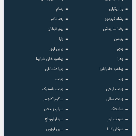
رزا زرگرلی
رسام
رشاد کریموو
رضا تامر
رضا ساریتاش
رویا آیخان
رینمن
زارا
زدی
زرین اوزر
زهرا
زولفیه خان بابایوا
زولفیه خانبابایوا
زیبا عثمانلی
زید
زینب
زینب آوجی
زینب باستیک
زینت سالی
ساگوپا کاجمر
سانجاک
سراپ زینجیر
سرتاب ارنر
سردار اورتاچ
سرکان کایا
سرن اوزون