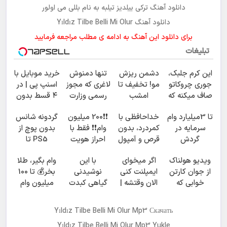
دانلود آهنگ ترکی
ییلدیز تیلبه
به نام
بللی می اولور
دانلود آهنگ Yıldız Tilbe Belli Mi Olur
برای دانلود این آهنگ به ادامه ی مطلب مراجعه فرمایید
تبلیغات
این کرم جلبک،
دشمن ریزش
تنها دمنوش
خرید موبایل با
جوری چروکاتو
مو! تخفیف تا
لاغری که مجوز
اسنپ پی | در
صاف میکنه که
امشب
رسمی وزارت
۴ قسط بدون
انگار بوتاکس
بهداشت داره
سود و کارمزد!
تا 3میلیارد وام
خداحافظی با
❗❗200 میلیون
گردونه شانس
کردی!(تخفیف
سرمایه در
کمردرد، بدون
وام❗❗ فقط با
بدون پوچ از
ویژه)
گردش
قرص و آمپول
احراز هویت
PS5 تا
فروشندگان =>
آیفون17 و بیت
ویدیو هولناک
اگر میخوای
با این
وام بگیر، طلا
فروشگاهت رو
کوین 🔥
از جوان کارتن
ایمپلنت کنی
نوشیدنی
بخر💰 تا 100
ثبت کن
خوابی که
الان وقتشه |
گیاهی کبدت
میلیون وام
میلیاردر شد.
فقط با ۲۵
همیشه
فوری بدون
آموزش رایگان
میلیون
پرقدرته55%تخفیف
ضامن
Yıldız Tilbe Belli Mi Olur Mp3 Скачать
تومان!!!
Yıldız Tilbe Belli Mi Olur Mp3 Yukle