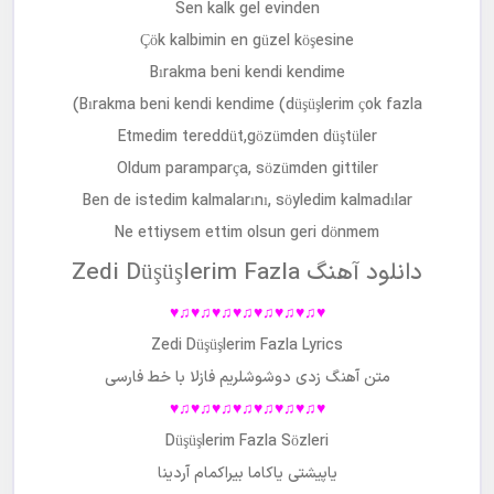
Sen kalk gel evinden
Çök kalbimin en güzel köşesine
Bırakma beni kendi kendime
Bırakma beni kendi kendime (düşüşlerim çok fazla)
Etmedim tereddüt,gözümden düştüler
Oldum paramparça, sözümden gittiler
Ben de istedim kalmalarını, söyledim kalmadılar
Ne ettiysem ettim olsun geri dönmem
دانلود آهنگ Zedi Düşüşlerim Fazla
♥♫♥♫♥♫♥♫♥♫♥♫♥♫♥
Zedi Düşüşlerim Fazla Lyrics
متن آهنگ
زدی دوشوشلریم فازلا
با خط فارسی
♥♫♥♫♥♫♥♫♥♫♥♫♥♫♥
Düşüşlerim Fazla Sözleri
یاپیشتی یاکاما بیراکمام آردینا