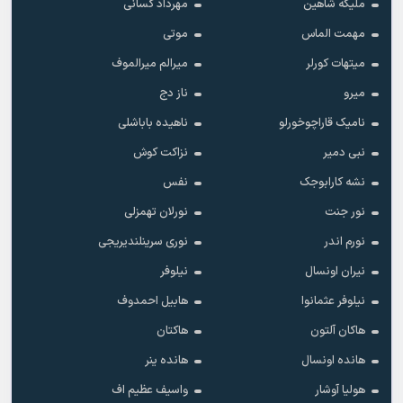
ملیکه شاهین
مهرداد کسانی
مهمت الماس
موتی
میتهات کورلر
میرالم میرالموف
میرو
ناز دج
نامیک قاراچوخورلو
ناهیده باباشلی
نبی دمیر
نزاکت کوش
نشه کارابوجک
نفس
نور جنت
نورلان تهمزلی
نورم اندر
نوری سرینلندیریجی
نیران اونسال
نیلوفر
نیلوفر عثمانوا
هابیل احمدوف
هاکان آلتون
هاکتان
هانده اونسال
هانده ینر
هولیا آوشار
واسیف عظیم اف