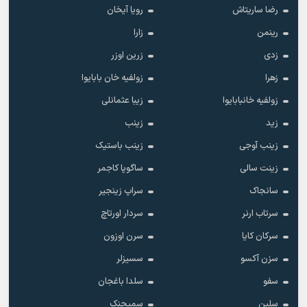
رضا ساریتاش
رویا آیخان
رینمن
زارا
زدی
زرین اوزر
زهرا
زولفیه خان بابایوا
زولفیه خانبابایوا
زیبا عثمانلی
زید
زینب
زینب آوجی
زینب باستیک
زینت سالی
ساگوپا کاجمر
سانجاک
سراپ زینجیر
سرتاب ارنر
سردار اورتاچ
سرکان کایا
سرن اوزون
سزن آکسو
سسیزلر
سفو
سلدا باغجان
سلین
سمیجنک