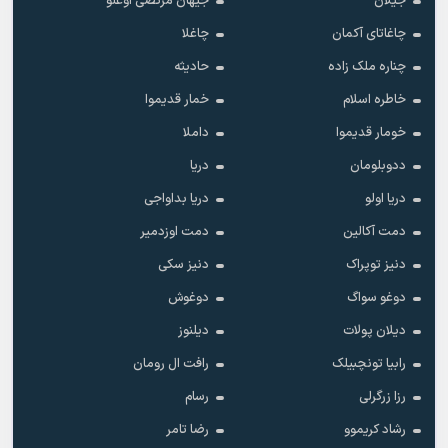
جیلان
جیهان مرتضی اوغلو
چاغاتای آکمان
چاغلا
چناره ملک زاده
حادیثه
خاطره اسلام
خمار قدیموا
خومار قدیموا
داملا
ددوبلومان
دریا
دریا اولو
دریا بداواجی
دمت آکالین
دمت اوزدمیر
دنیز توپراک
دنیز سکی
دوغو سواگ
دوغوش
دیلان پولات
دیلنوز
رابیا تونچبیلک
رافت ال رومان
رزا زرگرلی
رسام
رشاد کریموو
رضا تامر