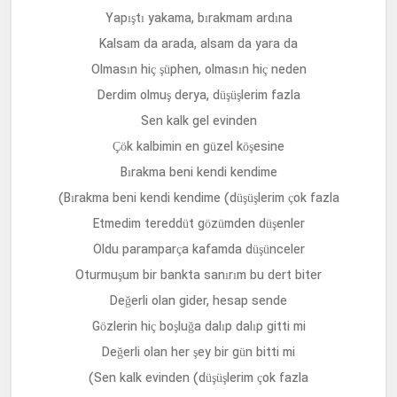
Yapıştı yakama, bırakmam ardına
Kalsam da arada, alsam da yara da
Olmasın hiç şüphen, olmasın hiç neden
Derdim olmuş derya, düşüşlerim fazla
Sen kalk gel evinden
Çök kalbimin en güzel köşesine
Bırakma beni kendi kendime
Bırakma beni kendi kendime (düşüşlerim çok fazla)
Etmedim tereddüt gözümden düşenler
Oldu paramparça kafamda düşünceler
Oturmuşum bir bankta sanırım bu dert biter
Değerli olan gider, hesap sende
Gözlerin hiç boşluğa dalıp dalıp gitti mi
Değerli olan her şey bir gün bitti mi
Sen kalk evinden (düşüşlerim çok fazla)