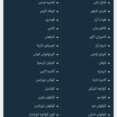
فتاح جان
فخریه اوجن
فردی تایفور
فرهاد گوچر
فوندا آرار
فوندی
کاظم جان
کالبن
کاموران آکور
کایاهان
کریم آراز
کوبیلای کارچا
کورای آوجی
کورتولوش کوش
کوفن
کونول کریموا
کیباریه
گامزه آکین
گامزه کارتا
گوکان تورکمن
گوکچه کیرگیز
گوکسل
گوکسو
گوکهان اوزن
گوکهان تپه
گوکهان تورکمن
گوکهان ناملی
گول گوکچه کورکماز