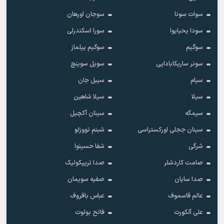
سوات سونا
سوجان اورهان
سودا یحیایوا
سورا اسکندرلی
سوگیم
سوگیم ییلماز
سونر ساریکابادایی
سویل سوینچ
سیام
سیبل جان
سیلا
سیلا شاهین
سیمگه
سینان آکچیل
سینان ججلی اورکستراسی
شبنم تووزلو
شرگی
شفا حسینوا
صامت کاردشلر
صدا تریپکولیک
صدا سایان
صفیه سویمان
عالم قاسموف
عباس باقروف
علی آلکورت
فاتح بولوت