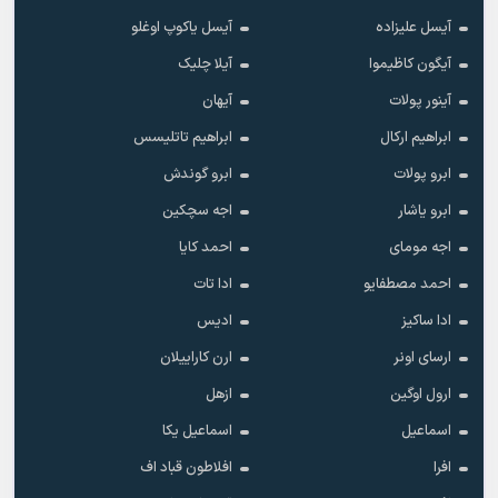
آیسل علیزاده
آیسل یاکوپ اوغلو
آیگون کاظیموا
آیلا چلیک
آینور پولات
آیهان
ابراهیم ارکال
ابراهیم تاتلیسس
ابرو پولات
ابرو گوندش
ابرو یاشار
اجه سچکین
اجه مومای
احمد کایا
احمد مصطفایو
ادا تات
ادا ساکیز
ادیس
ارسای اونر
ارن کاراییلان
ارول اوگین
ازهل
اسماعیل
اسماعیل یکا
افرا
افلاطون قباد اف