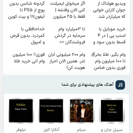
ویدیو هولناک از
اگر میخوای ایمپلنت
گردونه شانس بدون
جوان کارتن خوابی
کنی الان وقتشه |
پوچ از PS5 تا
که میلیاردر شد.
فقط با ۲۵ میلیون
آیفون17 و بیت کوین
آموزش رایگان
تومان!!!
🔥
خرید موبایل با
تا 3میلیارد وام
خداحافظی با
اسنپ پی | در ۴
سرمایه در گردش
کمردرد، بدون قرص
قسط بدون سود و
فروشندگان =>
و آمپول
کارمزد!
فروشگاهت رو ثبت
وام بگیر، طلا بخر💰
وام 200 میلیونی آبان
فوری‼️ 100 میلیون
کن
تا 100 میلیون وام
تتر. همین الان احراز
وام آنی خرید طلا
فوری بدون ضامن
هویت کن!
آهنگ های پیشنهادی برای شما
سیبل جان و
سیام
آنکارا اکوز
نیلوفر