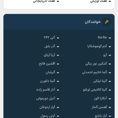
آهنگ اوزبکی
آهنگ آذربایجانی
خوانندگان
Ka Re
آتی 242
آدم گوموشکایا
آذر بلبل
آرو
آریا آریای
آشکین نور ینگی
آقشین فاتح
آلما خانیم احمدلی
آلیشان
آلینا تیلکی
آلینا دالورن
آلینا کالایجی اوغلو
آنار قاسم زاده
آنکارا اکوز
آنیل دورموش
آهسن آلماز
آیاز اردوغان
آیاز بابایو
آیتن رسول