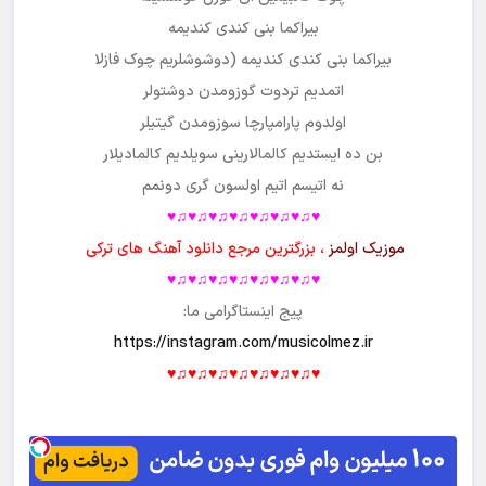
بیراکما بنی کندی کندیمه
بیراکما بنی کندی کندیمه (دوشوشلریم چوک فازلا
اتمدیم تردوت گوزومدن دوشتولر
اولدوم پارامپارچا سوزومدن گیتیلر
بن ده ایستدیم کالمالارینی سویلدیم کالمادیلار
نه اتیسم اتیم اولسون گری دونمم
♥♫♥♫♥♫♥♫♥♫♥♫♥♫♥
موزیک اولمز
، بزرگترین مرجع دانلود آهنگ های ترکی
♥♫♥♫♥♫♥♫♥♫♥♫♥♫♥
پیج اینستاگرامی ما:
https://instagram.com/musicolmez.ir
♥♫♥♫♥♫♥♫♥♫♥♫♥♫♥