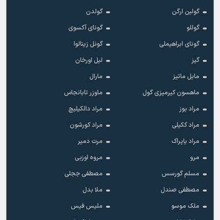
گولبن ارگن
گولدن
گوللو
گونای آکسوی
گونای ابراهیملی
گونل زینالوا
گیز
لیل اورخان
مابل ماتیز
مارال
ماهسون کیرمیزی گول
ماوزر تابانجاس
مراد بوز
مراد دالکیلیچ
مراد ککیلی
مراد کورشون
مراد یاپراک
مرت دمیر
مرو
مروه اوزبی
مسلم گورسس
مصطفی ججلی
مصطفی صندل
ملا بدل
ملک موسو
ملیس فیس