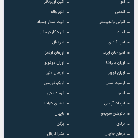
افو
اکین اوزونلار
الماس
النور واله
الیاس یالچینتاش
الیت استار جمیله
امراه
امراه کارادومان
امره آیدین
امره فل
امیر جان ایرک
اورهان اولمز
اوزان بایراشا
اوزان دوغولو
اوزان کوچر
اوزجان دنیز
اومیت بسن
اویکو گورمان
ایپیو
ایرم دریجی
ایرماک آریجی
ایشین کاراجا
باتوهان سویمو
بایهان
برکای
برگن
برهان چاچان
بشرا کارتال