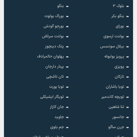
بلوک 3
بنگو
بنگو بکر
بوراک بولوت
بورای
بورجو گونش
بولنت ارسوی
بولنت سرتاش
بیلال سونسس
پتک دینچوز
پرویز بولبوله
پهلوان حالمرادف
پویزی
پینار دارجان
تارکان
تان تاشچی
توبا باشاران
توبا یورت
تویچه کاندمیر
تویگار ایشیکلی
ثنا شاهین
جان کازاز
جانسور
جاوید
جرن ساگو
جم بلوی