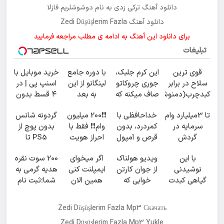
دانلود آهنگ ترکی زدی به نام
دوشوشلریم فازلا
دانلود آهنگ Zedi Düşüşlerim Fazla
برای دانلود این آهنگ به ادامه ی مطلب مراجعه فرمایید
تبلیغات
قوی ترین
این کرم جلبک،
با دوره جامع
خرید موبایل با
سلاح در برابر
جوری چروکاتو
لینگانو از این
اسنپ پی | در
کبدچرب(دمنوش
صاف میکنه که
به بعد
۴ قسط بدون
سم زدای
انگار بوتاکس
انگلیسی
سود و کارمزد!
تا 3میلیارد وام
خداحافظی با
❗❗200 میلیون
گردونه شانس
گیاهی55%تخفیف)
کردی!(تخفیف
صحبت کن
سرمایه در
کمردرد، بدون
وام❗❗ فقط با
بدون پوچ از
ویژه)
گردش
قرص و آمپول
احراز هویت
PS5 تا
فروشندگان =>
آیفون17 و بیت
با این
ویدیو هولناک
اگر میخوای
200 سوت نقره
فروشگاهت رو
کوین 🔥
نوشیدنی
از جوان کارتن
ایمپلنت کنی
هدیه گرمی به
ثبت کن
گیاهی کبدت
خوابی که
همین الان
شما؛ثبت نام
همیشه
میلیاردر شد.
وقتشه | فقط با
کن
پرقدرته55%تخفیف
آموزش رایگان
۲۵ میلیون
Zedi Düşüşlerim Fazla Mp3 Скачать
تومان!!!
Zedi Düşüşlerim Fazla Mp3 Yukle