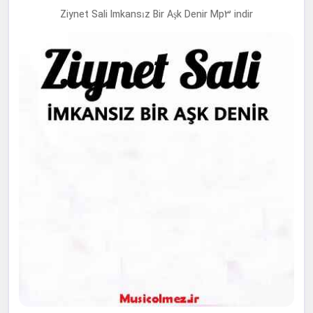
Ziynet Sali Imkansız Bir Aşk Denir Mp3 indir