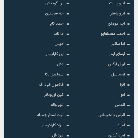
ابرو پولات
ابرو گوندش
ابرو یاشار
اجه سچکین
اجه مومای
احمد کایا
احمد مصطفایو
ادا تات
ادا ساکیز
ادیس
ارسای اونر
ارن کاراییلان
ارول اوگین
ازهل
اسماعیل
اسماعیل یکا
افرا
افلاطون قباد اف
افو
اکین اوزونلار
الماس
النور واله
الیاس یالچینتاش
الیت استار جمیله
امراه
امراه کارادومان
امره آیدین
امره فل