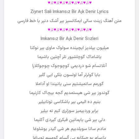
♥♫♥♫♥♫♥♫♥♫♥♫♥♫♥
Ziynet Sali Imkansız Bir Aşk Denir Lyrics
متن آهنگ
زینت سالی ایمکانسیز بیر آشک دنیر
با خط فارسی
♥♫♥♫♥♫♥♫♥♫♥♫♥♫♥
Imkansız Bir Aşk Denir Sözleri
میلیون ییلدیز ایچینده سولوک ماوی بیر نوکتا
یاشاماک گوچلشیور نلر آچتین باشیما
آنلاتسام شو دردیمی کوچوجوک چوجوکلارا
بایا گولرلر آما اولسون بلکی ایی گلیر
گورمم سانمیشتیم سنی یانیندا او آداملا
گوندوز بیر شی هیستمدیم گجه بیچاک کارنیما
بنیم ده الیمی بیر باشکاسی توتابیلیر
برابر وردییمیز سوزلری کیم نه بیلیر
دلی بیر شی یاپمانین فیکری گیردی آکلیما
مادم سانا سویلدییم هر شی گیدر بوشلوغا
یازسام بو حیکایه یی آلسام گومسم توپراغا