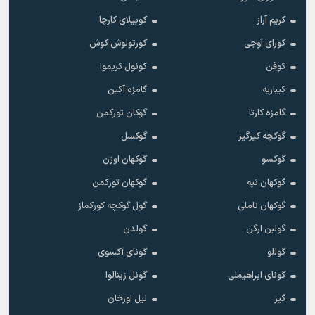
کریم آراز
کوبیلای کارچا
کورای آوجی
کورتولوش کوش
کوفن
کونول کریموا
کیباریه
گامزه آکین
گامزه کارتا
گوکان تورکمن
گوکچه کیرگیز
گوکسل
گوکسو
گوکهان اوزن
گوکهان تپه
گوکهان تورکمن
گوکهان ناملی
گول گوکچه کورکماز
گولبن ارگن
گولدن
گوللو
گونای آکسوی
گونای ابراهیملی
گونل زینالوا
گیز
لیل اورخان