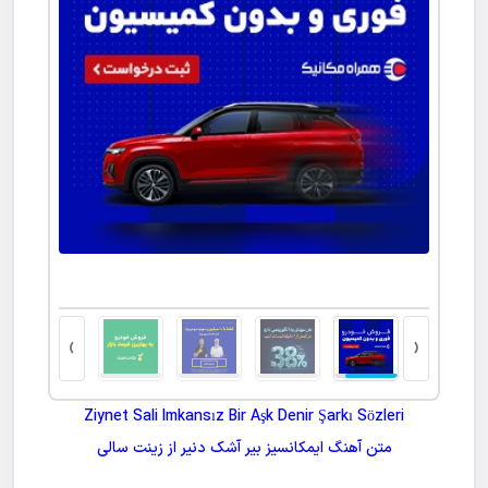
ت کتبی
›
‹
Ziynet Sali Imkansız Bir Aşk Denir Şarkı Sözleri
متن آهنگ
ایمکانسیز بیر آشک دنیر
از
زینت سالی