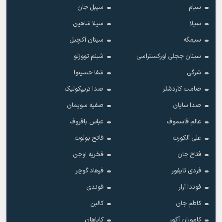
سیام
سیبل جان
سیلا
سیلا شاهین
سیمگه
سینان آکچیل
سینان ججلی اورکستراسی
شبنم تووزلو
شرگی
شفا حسینوا
صامت کاردشلر
صدا تریپکولیک
صدا سایان
صفیه سویمان
عالم قاسموف
عباس باقروف
علی آلکورت
فاتح بولوت
فتاح جان
فخریه اوجن
فردی تایفور
فرهاد گوچر
فوندا آرار
فوندی
کاظم جان
کالبن
کاموران آکور
کایاهان