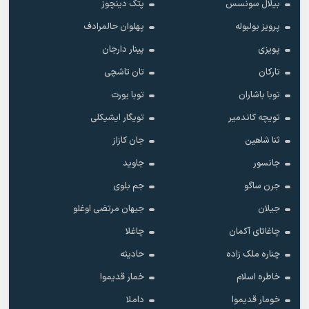
بیلال سونسس
پتک دینچوز
پرویز بولبوله
پهلوان حالمرادف
پویزی
پینار دارجان
تارکان
تان تاشچی
توبا باشاران
توبا یورت
تویچه کاندمیر
تویگار ایشیکلی
ثنا شاهین
جان کازاز
جانسور
جاوید
جرن ساگو
جم بلوی
جیلان
جیهان مرتضی اوغلو
چاغاتای آکمان
چاغلا
چناره ملک زاده
حادیثه
خاطره اسلام
خمار قدیموا
خومار قدیموا
داملا