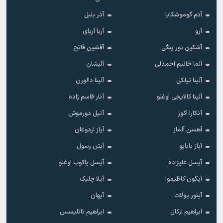
آدم گوموشکایا
آذر بلبل
آرو
آریا آریای
آشکین نور ینگی
آقشین فاتح
آلما خانیم احمدلی
آلیشان
آلینا تیلکی
آلینا دالورن
آلینا کالایجی اوغلو
آنار قاسم زاده
آنکارا اکوز
آنیل دورموش
آهسن آلماز
آیاز اردوغان
آیاز بابایو
آیتن رسول
آیسل علیزاده
آیسل یاکوپ اوغلو
آیگون کاظیموا
آیلا چلیک
آینور پولات
آیهان
ابراهیم ارکال
ابراهیم تاتلیسس