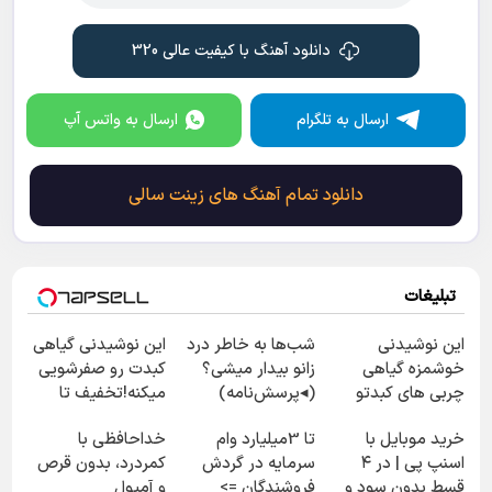
دانلود آهنگ با کیفیت عالی 320
ارسال به تلگرام
ارسال به واتس آپ
دانلود تمام آهنگ های زینت سالی
تبلیغات
این نوشیدنی
شب‌ها به خاطر درد
این نوشیدنی گیاهی
خوشمزه گیاهی
زانو بیدار میشی؟
کبدت رو صفرشویی
چربی های کبدتو
(◂پرسش‌نامه)
میکنه!تخفیف تا
میشوره میبره
امشب
خرید موبایل با
تا 3میلیارد وام
خداحافظی با
اسنپ پی | در ۴
سرمایه در گردش
کمردرد، بدون قرص
قسط بدون سود و
فروشندگان =>
و آمپول