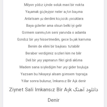
Milyon yıldız içinde soluk mavi bir nokta
Yaşamak güçleşiyor neler açtın başıma
Anlatsam şu derdimi küçücük çocuklara
Baya gülerler ama olsun belki iyi gelir
Görmem sanmıştım seni yanında o adamla
Gündüz bir şey hissetmedim, gece bıçak karnıma
Benim de elimi bir başkası tutabilir
Beraber verdiğimiz sözleri kim ne bilir
Deli bir şey yapmanın fikri girdi aklıma
Madem sana söylediğim her şey gider boşluğa
Yazsam bu hikayeyi alsam gömsem toprağa
Yıllar sonra bulunur, İmkansız Bir Aşk denir
دانلود آهنگ Ziynet Sali Imkansız Bir Aşk
Denir