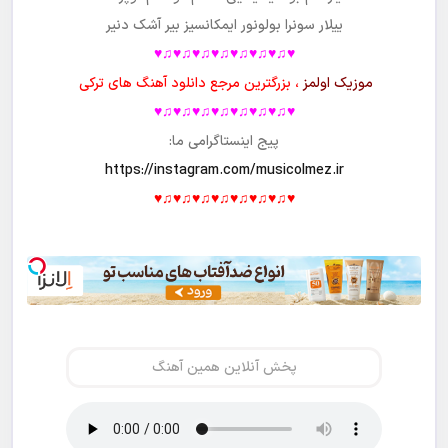
ییلار سونرا بولونور ایمکانسیز بیر آشک دنیر
♥♫♥♫♥♫♥♫♥♫♥♫♥♫♥
موزیک اولمز
، بزرگترین مرجع دانلود آهنگ های ترکی
♥♫♥♫♥♫♥♫♥♫♥♫♥♫♥
پیج اینستاگرامی ما:
https://instagram.com/musicolmez.ir
♥♫♥♫♥♫♥♫♥♫♥♫♥♫♥
پخش آنلاین همین آهنگ