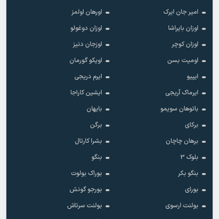
امیر جان ایرک
اورهان اولمز
اوزان بایراشا
اوزان دوغولو
اوزان کوچر
اوزجان دنیز
اومیت بسن
اویکو گورمان
ایپیو
ایرم دریجی
ایرماک آریجی
ایشین کاراجا
باتوهان سویمو
بایهان
برکای
برگن
برهان چاچان
بشرا کارتال
بلوک 3
بنگو
بنگو بکر
بوراک بولوت
بورای
بورجو گونش
بولنت ارسوی
بولنت سرتاش