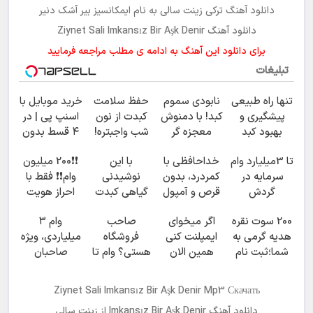
دانلود آهنگ ترکی
زینت سالی
به نام
ایمکانسیز بیر آشک دنیر
دانلود آهنگ Ziynet Sali Imkansız Bir Aşk Denir
برای دانلود این آهنگ به ادامه ی مطلب مراجعه فرمایید
تبلیغات
تنها راه طبیعی
نابودی سموم
حفظ سلامت
خرید موبایل با
پیشگیری و
کبد! با دمنوش
کبدت از نون
اسنپ پی | در
بهبود کبد
معجزه گر
شب واجبتره!
۴ قسط بدون
چرب(دمنوش
گیاهی+ضمانت
سود و کارمزد!
تا 3میلیارد وام
خداحافظی با
با این
❗❗200 میلیون
سم زدای
مرجوعیfile:///C:/Users
سرمایه در
کمردرد، بدون
نوشیدنی
وام❗❗ فقط با
گیاهی)
گردش
قرص و آمپول
گیاهی کبدت
احراز هویت
فروشندگان =>
همیشه
200 سوت نقره
اگر میخوای
صاحب
وام ۳
فروشگاهت رو
پرقدرته55%تخفیف
هدیه گرمی به
ایمپلنت کنی
فروشگاه
میلیاردی، ویژه
ثبت کن
شما؛ثبت نام
همین الان
هستی؟ وام تا
صاحبان
کن
وقتشه | فقط با
۳ میلیارد
فروشگاه‌های
۲۵ میلیون
تومان بگیر
آنلاین و
Ziynet Sali Imkansız Bir Aşk Denir Mp3 Скачать
تومان!!!
حضوری
دانلود آهنگ
Imkansız Bir Aşk Denir
از
زینت سالی