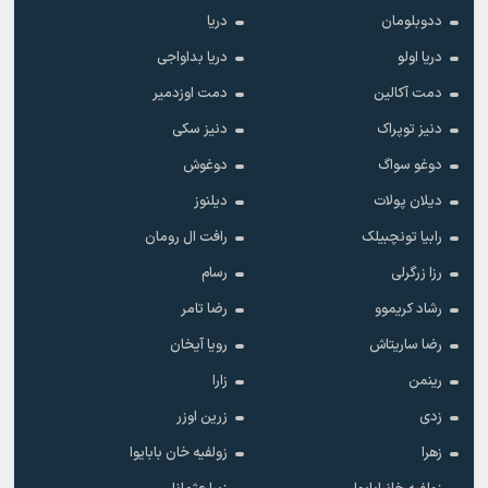
ددوبلومان
دریا
دریا اولو
دریا بداواجی
دمت آکالین
دمت اوزدمیر
دنیز توپراک
دنیز سکی
دوغو سواگ
دوغوش
دیلان پولات
دیلنوز
رابیا تونچبیلک
رافت ال رومان
رزا زرگرلی
رسام
رشاد کریموو
رضا تامر
رضا ساریتاش
رویا آیخان
رینمن
زارا
زدی
زرین اوزر
زهرا
زولفیه خان بابایوا