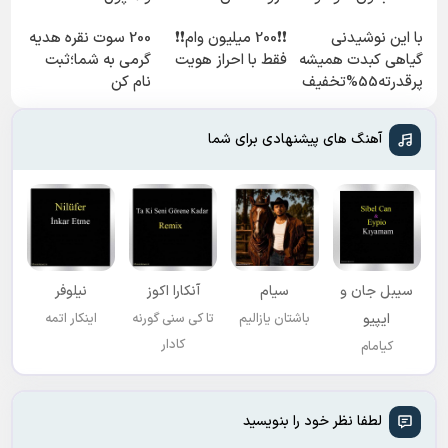
کارمزد!
فروشگاهت رو ثبت
با این نوشیدنی
❗❗200 میلیون وام❗❗
200 سوت نقره هدیه
کن
گیاهی کبدت همیشه
فقط با احراز هویت
گرمی به شما؛ثبت
پرقدرته55%تخفیف
نام کن
آهنگ های پیشنهادی برای شما
سیبل جان و
سیام
آنکارا اکوز
نیلوفر
ایپیو
باشتان یازالیم
تا کی سنی گورنه
اینکار اتمه
کادار
کیامام
لطفا نظر خود را بنویسید