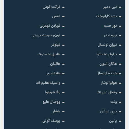
نبی دمیر
نزاکت کوش
نشه کارابوجک
نفس
نور جنت
نورلان تهمزلی
نورم اندر
نوری سرینلندیریجی
نیران اونسال
نیلوفر
نیلوفر عثمانوا
هابیل احمدوف
هاکان آلتون
هاکتان
هانده اونسال
هانده ینر
هولیا آوشار
واسیف عظیم اف
وصال علی اف
وفا شریفوا
ولت
ووصال علیو
یارن دوغان
یاشار
یالین
یوسف گونی