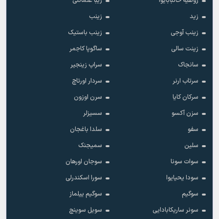
زولفیه خانبابایوا
زیبا عثمانلی
زید
زینب
زینب آوجی
زینب باستیک
زینت سالی
ساگوپا کاجمر
سانجاک
سراپ زینجیر
سرتاب ارنر
سردار اورتاچ
سرکان کایا
سرن اوزون
سزن آکسو
سسیزلر
سفو
سلدا باغجان
سلین
سمیجنک
سوات سونا
سوجان اورهان
سودا یحیایوا
سورا اسکندرلی
سوگیم
سوگیم ییلماز
سونر ساریکابادایی
سویل سوینچ