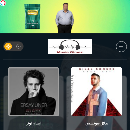
ارسای اونر
کورای آوجی