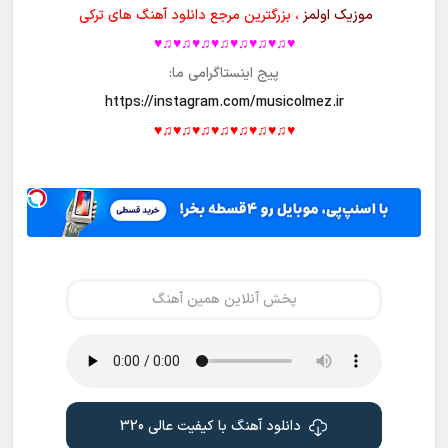
سنله کاووشتوم یوردوما
سنسیز بو حایات نییمه
اوزان دا یات عمرومه
♥♫♥♫♥♫♥♫♥♫♥♫♥♫♥
موزیک اولمز
، بزرگترین مرجع دانلود آهنگ های ترکی
♥♫♥♫♥♫♥♫♥♫♥♫♥♫♥
پیج اینستاگرامی ما:
https://instagram.com/musicolmez.ir
♥♫♥♫♥♫♥♫♥♫♥♫♥♫♥
پخش آنلاین همین آهنگ