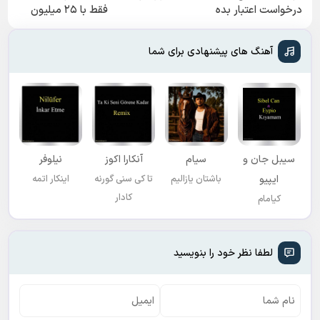
اسنپ پی | در ۴
سرمایه در گردش
کمردرد، بدون قرص
قسط بدون سود و
فروشندگان =>
و آمپول
کارمزد!
فروشگاهت رو ثبت
اعتبار تا ۱۰۰ میلیون
❗❗200 میلیون وام❗❗
اگر میخوای ایمپلنت
کن
تومان ⚡ همین الان
فقط با احراز هویت
کنی الان وقتشه |
درخواست اعتبار بده
فقط با ۲۵ میلیون
✅
تومان!!!
آهنگ های پیشنهادی برای شما
سیبل جان و
سیام
آنکارا اکوز
نیلوفر
ایپیو
باشتان یازالیم
تا کی سنی گورنه
اینکار اتمه
کادار
کیامام