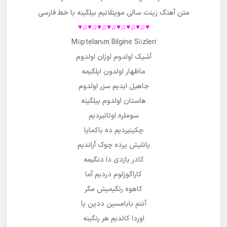
Bilgine
♥♫♥♫♥♫♥♫♥♫♥♫♥♫♥
Ziynet Sali Müptelanım Bilgine Lyrics
متن آهنگ
زینت سالی موپتلانیم بیلگینه
با خط فارسی
♥♫♥♫♥♫♥♫♥♫♥♫♥♫♥
Müptelanım Bilgine Sözleri
آشیک اولدوم اوزان اولدوم
ماظهار اولدون ایلگیمه
جاهیل ایدیم سزر اولدوم
هاستان اولدوم بیلگینه
سوملره اوتانیردیم
چکینیردیم ده باکمایا
یانلیش یرده چوک آراندیم
کادر یازدی دا دنگیمه
کاراگوزلوم دردیم آما