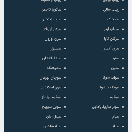
زهرا
زولفیه خان بابایوا
زولفیه خانبابایوا
زیبا عثمانلی
زید
زینب
زینب آوجی
زینب باستیک
زینت سالی
ساگوپا کاجمر
سانجاک
سراپ زینجیر
سرتاب ارنر
سردار اورتاچ
سرکان کایا
سرن اوزون
سزن آکسو
سسیزلر
سفو
سلدا باغجان
سلین
سمیجنک
سوات سونا
سوجان اورهان
سودا یحیایوا
سورا اسکندرلی
سوگیم
سوگیم ییلماز