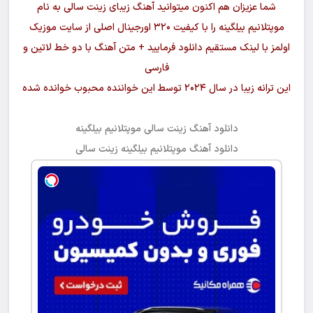
دانلود آهنگ
Müptelanım Bilgine
از
زینت سالی
دانلود آهنگ
موپتلانیم بیلگینه
از Ziynet Sali
شما عزیزان هم اکنون میتوانید آهنگ زیبای
زینت سالی
به نام
موپتلانیم بیلگینه
را با کیفیت ۳۲۰ اورجینال اصلی از سایت موزیک
اولمز با لینک مستقیم دانلود فرمایید + متن آهنگ با دو خط لاتین و
فارسی
این ترانه زیبا در سال ۲۰۲۴ توسط این خواننده محبوب خوانده شده
دانلود آهنگ
زینت سالی موپتلانیم بیلگینه
دانلود آهنگ
موپتلانیم بیلگینه
زینت سالی