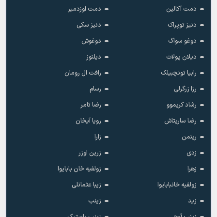
خومار قدیموا
داملا
ددوبلومان
دریا
دریا اولو
دریا بداواجی
دمت آکالین
دمت اوزدمیر
دنیز توپراک
دنیز سکی
دوغو سواگ
دوغوش
دیلان پولات
دیلنوز
رابیا تونچبیلک
رافت ال رومان
رزا زرگرلی
رسام
رشاد کریموو
رضا تامر
رضا ساریتاش
رویا آیخان
رینمن
زارا
زدی
زرین اوزر