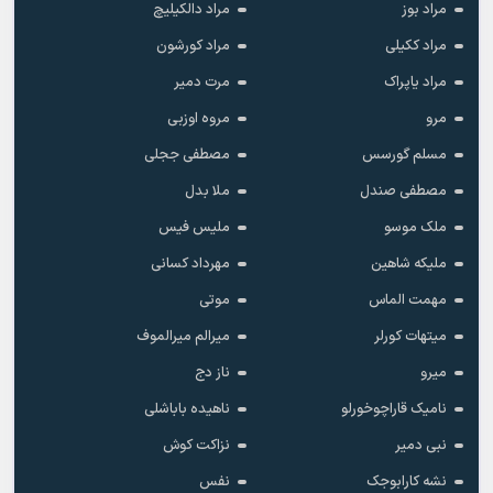
گیز
لیل اورخان
مابل ماتیز
مارال
ماهسون کیرمیزی گول
ماوزر تابانجاس
مراد بوز
مراد دالکیلیچ
مراد ککیلی
مراد کورشون
مراد یاپراک
مرت دمیر
مرو
مروه اوزبی
مسلم گورسس
مصطفی ججلی
مصطفی صندل
ملا بدل
ملک موسو
ملیس فیس
ملیکه شاهین
مهرداد کسانی
مهمت الماس
موتی
میتهات کورلر
میرالم میرالموف
میرو
ناز دج