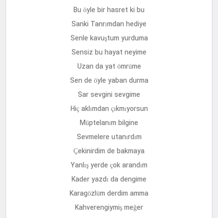
Yürüdüm aşkım her yolu
Varamadım ellerine
Anladım her gün yağmurlu
Ağladım sen sen diye
Bu öyle bir hasret ki bu
Sanki Tanrımdan hediye
Senle kavuştum yurduma
Sensiz bu hayat neyime
Uzan da yat ömrüme
Sen de öyle yaban durma
Sar sevgini sevgime
Hiç aklımdan çıkmıyorsun
Müptelanım bilgine
Sevmelere utanırdım
Çekinirdim de bakmaya
Yanlış yerde çok arandım