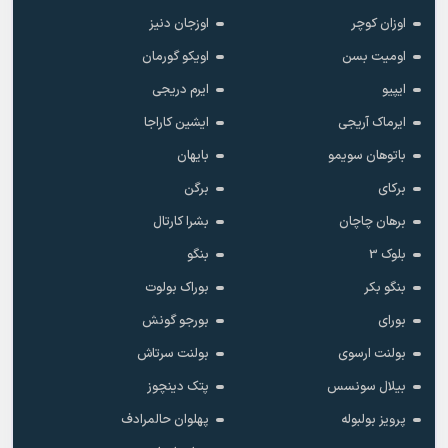
امره آیدین
امره فل
امیر جان ایرک
اورهان اولمز
اوزان بایراشا
اوزان دوغولو
اوزان کوچر
اوزجان دنیز
اومیت بسن
اویکو گورمان
ایپیو
ایرم دریجی
ایرماک آریجی
ایشین کاراجا
باتوهان سویمو
بایهان
برکای
برگن
برهان چاچان
بشرا کارتال
بلوک 3
بنگو
بنگو بکر
بوراک بولوت
بورای
بورجو گونش