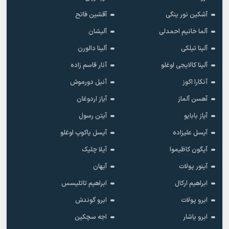
Ka Re
آتی 242
آدم گوموشکایا
آذر بلبل
آرو
آریا آریای
آشکین نور ینگی
آقشین فاتح
آلما خانیم احمدلی
آلیشان
آلینا تیلکی
آلینا دالورن
آلینا کالایجی اوغلو
آنار قاسم زاده
آنکارا اکوز
آنیل دورموش
آهسن آلماز
آیاز اردوغان
آیاز بابایو
آیتن رسول
آیسل علیزاده
آیسل یاکوپ اوغلو
آیگون کاظیموا
آیلا چلیک
آینور پولات
آیهان