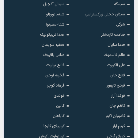
سونر ساریکابادایی
سویل سوینچ
سیام
سیبل جان
سیلا
سیلا شاهین
سیمگه
سینان آکچیل
سینان ججلی اورکستراسی
شبنم تووزلو
شرگی
شفا حسینوا
صامت کاردشلر
صدا تریپکولیک
صدا سایان
صفیه سویمان
عالم قاسموف
عباس باقروف
علی آلکورت
فاتح بولوت
فتاح جان
فخریه اوجن
فردی تایفور
فرهاد گوچر
فوندا آرار
فوندی
کاظم جان
کالبن