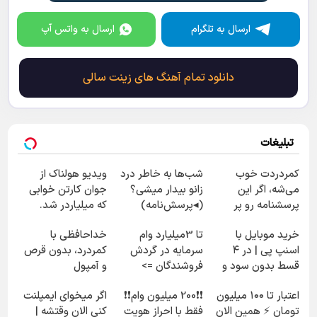
دانلود آهنگ با کیفیت عالی 320
ارسال به تلگرام
ارسال به واتس آپ
دانلود تمام آهنگ های زینت سالی
تبلیغات
کمردردت خوب
شب‌ها به خاطر درد
ویدیو هولناک از
می‌شه، اگر این
زانو بیدار میشی؟
جوان کارتن خوابی
پرسشنامه رو پر
(◂پرسش‌نامه)
که میلیاردر شد.
کنی!!
آموزش رایگان
خرید موبایل با
تا 3میلیارد وام
خداحافظی با