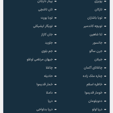
بولنت ارسوی
بولنت سرتاش
بیلال سونسس
پتک دینچوز
پرویز بولبوله
پهلوان حالمرادف
پویزی
پینار دارجان
تارکان
تان تاشچی
توبا باشاران
توبا یورت
تویچه کاندمیر
تویگار ایشیکلی
ثنا شاهین
جان کازاز
جانسور
جاوید
جرن ساگو
جم بلوی
جیلان
جیهان مرتضی اوغلو
چاغاتای آکمان
چاغلا
چناره ملک زاده
حادیثه
خاطره اسلام
خمار قدیموا