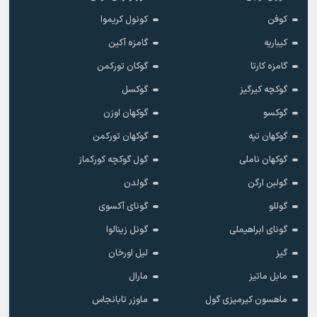
کاموران آکور
کایاهان
کریم آراز
کوبیلای کارچا
کورای آوجی
کورتولوش کوش
کوفن
کونول کریموا
کیباریه
گامزه آکین
گامزه کارتا
گوکان تورکمن
گوکچه کیرگیز
گوکسل
گوکسو
گوکهان اوزن
گوکهان تپه
گوکهان تورکمن
گوکهان ناملی
گول گوکچه کورکماز
گولبن ارگن
گولدن
گوللو
گونای آکسوی
گونای ابراهیملی
گونل زینالوا