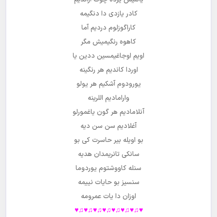
موپتلانیم بیلگینه
سوملره اوتانیردیم
چکینیردیم ده باکمایا
یانلیش یرده چوک آراندیم
کادر یازدی دا دنگیمه
کاراگوزلوم دردیم آما
کاهوه رنگیمیش مگر
اویم اوجاغیمسین ددین یا
اوردا کاندیم هر رنگینه
یورودوم آشکیم هر یولو
وارامادیم اللرینه
آنلامادیم هر گون یاغمورلو
آغلادیم سن سن دیه
بو اویله بیر حاسرت کی بو
سانکی تانریمدان هدیه