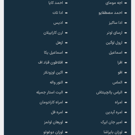
ابراهیم ارکال
ابراهیم تاتلیسس
ابرو پولات
ابرو گوندش
ابرو یاشار
اجه سچکین
اجه مومای
احمد کایا
احمد مصطفایو
ادا تات
ادا ساکیز
ادیس
ارسای اونر
ارن کاراییلان
ارول اوگین
ازهل
اسماعیل
اسماعیل یکا
افرا
افلاطون قباد اف
افو
اکین اوزونلار
الماس
النور واله
الیاس یالچینتاش
الیت استار جمیله
امراه
امراه کارادومان