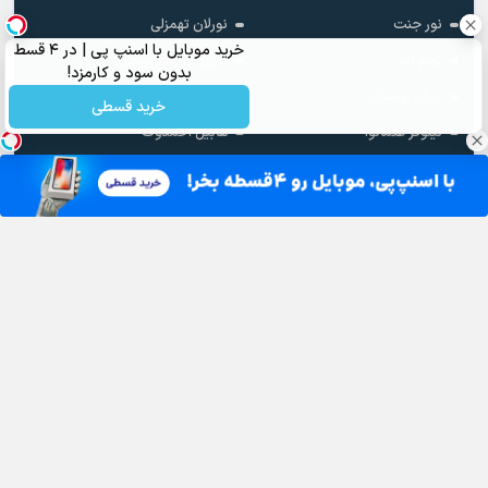
نامیک قاراچوخورلو
ناهیده باباشلی
خرید موبایل با اسنپ پی | در ۴ قسط
نبی دمیر
نزاکت کوش
بدون سود و کارمزد!
نشه کارابوجک
نفس
خرید قسطی
نور جنت
نورلان تهمزلی
نورم اندر
نوری سرینلندیریجی
نیران اونسال
نیلوفر
نیلوفر عثمانوا
هابیل احمدوف
هاکان آلتون
هاکتان
هانده اونسال
هانده ینر
هولیا آوشار
واسیف عظیم اف
وصال علی اف
وفا شریفوا
ولت
ووصال علیو
یارن دوغان
یاشار