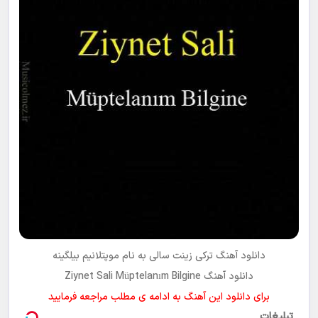
Ziynet Sali Müptelanım Bilgine Mp3 indir