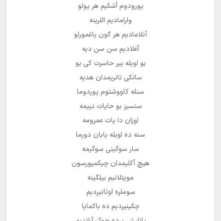
کاهوه رنگیمیش مگر
آننم بابامسین ددین یا
اوردا کاندیم هر رنگینه
یورودوم آشکیم هر یولو
وارامادیم اللرینه
آنلامادیم هر گون یاغمورلو
آغلادیم سن سن دیه
بو اویله بیر حاسرت کی بو
سانکی تانریمدان هدیه
سنله کاووشتوم یوردوما
سنسیز بو حایات نییمه
اوزان دا یات عمرومه
سنه ده اویله یابان دورما
سار سوگینی سوگیمه
هیچ آکلیمدان چیکمیورسون