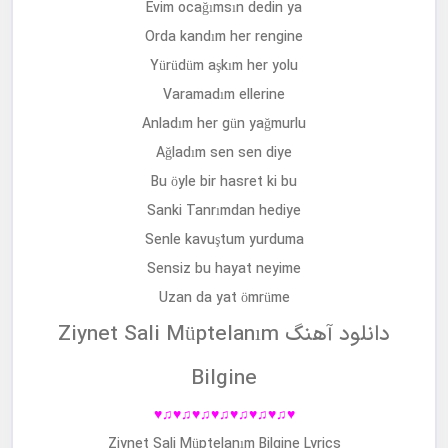
Kader yazdı da dengime
Karagözlüm derdim amma
Kahverengiymiş meğer
Evim ocağımsın dedin ya
Orda kandım her rengine
Yürüdüm aşkım her yolu
Varamadım ellerine
Anladım her gün yağmurlu
Ağladım sen sen diye
Bu öyle bir hasret ki bu
Sanki Tanrımdan hediye
Senle kavuştum yurduma
Sensiz bu hayat neyime
Uzan da yat ömrüme
دانلود آهنگ Ziynet Sali Müptelanım