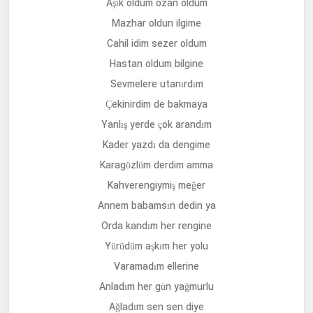
Ziynet Sali Müptelanım Bilgine Şarkı Sözleri
متن آهنگ
موپتلانیم بیلگینه
از
زینت سالی
Aşık oldum ozan oldum
Mazhar oldun ilgime
Cahil idim sezer oldum
Hastan oldum bilgine
Sevmelere utanırdım
Çekinirdim de bakmaya
Yanlış yerde çok arandım
Kader yazdı da dengime
Karagözlüm derdim amma
Kahverengiymiş meğer
Annem babamsın dedin ya
Orda kandım her rengine