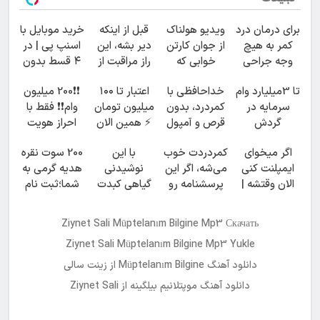
دانلود آهنگ ترکی
زینت سالی
به نام
موپتلانیم بیلگینه
دانلود آهنگ Ziynet Sali Müptelanım Bilgine
برای دانلود این آهنگ به ادامه ی مطلب مراجعه فرمایید
تبلیغات
برای درمان درد
ویدیو هولناک
قبل از اینکه
خرید موبایل با
کمر به هیچ
از جوان کارتن
دیر بشه، این
اسنپ پی | در
وجه جراحی
خوابی که
راز مراقبت از
۴ قسط بدون
نکنید! ◀
میلیاردر شد.
مو رو ببین...
سود و کارمزد!
تا 3میلیارد وام
خداحافظی با
اعتبار تا ۱۰۰
❗❗200 میلیون
پرسش‌نامه رو
آموزش رایگان
سرمایه در
کمردرد، بدون
میلیون تومان
وام❗❗ فقط با
پر کن ▶
گردش
قرص و آمپول
⚡ همین الان
احراز هویت
فروشندگان =>
درخواست
اگر میخوای
کمردردت خوب
با این
200 سوت نقره
فروشگاهت رو
اعتبار بده ✅
ایمپلنت کنی
می‌شه، اگر این
نوشیدنی
هدیه گرمی به
ثبت کن
الان وقتشه |
پرسشنامه رو
گیاهی کبدت
شما؛ثبت نام
فقط با ۲۵
پر کنی!!
همیشه
کن
میلیون
پرقدرته55%تخفیف
Ziynet Sali Müptelanım Bilgine Mp3 Скачать
تومان!!!
Ziynet Sali Müptelanım Bilgine Mp3 Yukle