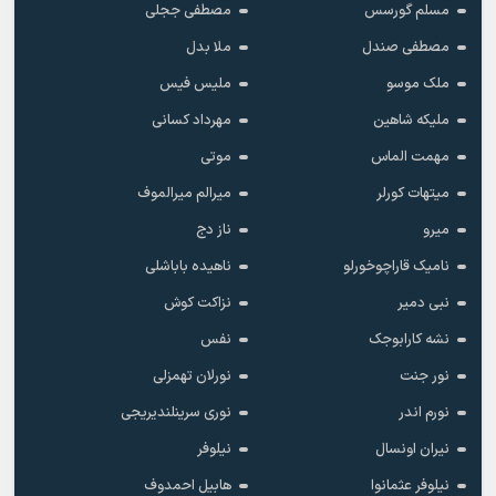
مسلم گورسس
مصطفی ججلی
مصطفی صندل
ملا بدل
ملک موسو
ملیس فیس
ملیکه شاهین
مهرداد کسانی
مهمت الماس
موتی
میتهات کورلر
میرالم میرالموف
میرو
ناز دج
نامیک قاراچوخورلو
ناهیده باباشلی
نبی دمیر
نزاکت کوش
نشه کارابوجک
نفس
نور جنت
نورلان تهمزلی
نورم اندر
نوری سرینلندیریجی
نیران اونسال
نیلوفر
نیلوفر عثمانوا
هابیل احمدوف