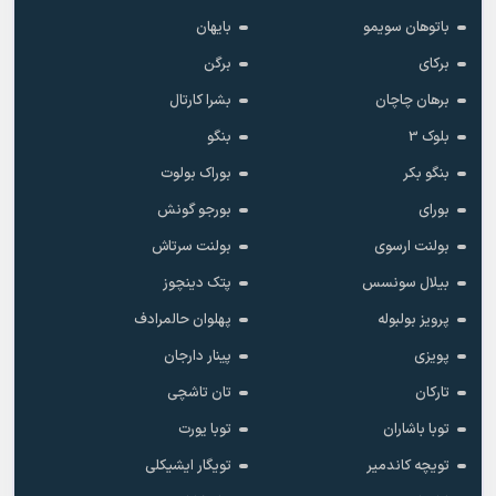
باتوهان سویمو
بایهان
برکای
برگن
برهان چاچان
بشرا کارتال
بلوک 3
بنگو
بنگو بکر
بوراک بولوت
بورای
بورجو گونش
بولنت ارسوی
بولنت سرتاش
بیلال سونسس
پتک دینچوز
پرویز بولبوله
پهلوان حالمرادف
پویزی
پینار دارجان
تارکان
تان تاشچی
توبا باشاران
توبا یورت
تویچه کاندمیر
تویگار ایشیکلی