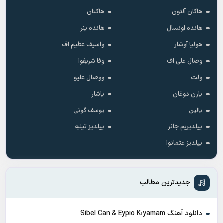
هاکان آلتون
هاکتان
هانده اونسال
هانده ینر
هولیا آوشار
واسیف عظیم اف
وصال علی اف
وفا شریفوا
ولت
ووصال علیو
یارن دوغان
یاشار
یالین
یوسف گونی
ییلدیریم جانر
ییلدیز تیلبه
ییلدیز عثمانوا
جدیدترین مطالب
دانلود آهنگ Sibel Can & Eypio Kıyamam