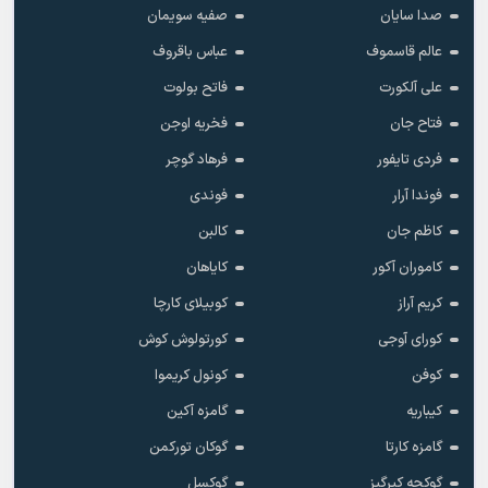
صدا سایان
صفیه سویمان
عالم قاسموف
عباس باقروف
علی آلکورت
فاتح بولوت
فتاح جان
فخریه اوجن
فردی تایفور
فرهاد گوچر
فوندا آرار
فوندی
کاظم جان
کالبن
کاموران آکور
کایاهان
کریم آراز
کوبیلای کارچا
کورای آوجی
کورتولوش کوش
کوفن
کونول کریموا
کیباریه
گامزه آکین
گامزه کارتا
گوکان تورکمن
گوکچه کیرگیز
گوکسل