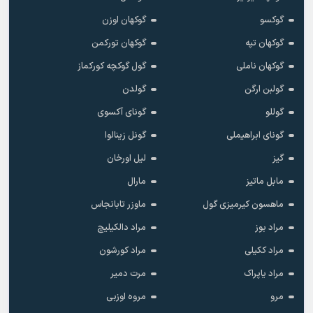
گوکسو
گوکهان اوزن
گوکهان تپه
گوکهان تورکمن
گوکهان ناملی
گول گوکچه کورکماز
گولبن ارگن
گولدن
گوللو
گونای آکسوی
گونای ابراهیملی
گونل زینالوا
گیز
لیل اورخان
مابل ماتیز
مارال
ماهسون کیرمیزی گول
ماوزر تابانجاس
مراد بوز
مراد دالکیلیچ
مراد ککیلی
مراد کورشون
مراد یاپراک
مرت دمیر
مرو
مروه اوزبی