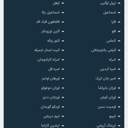
ارول اوگین
ازهل
اسماعیل
اسماعیل یکا
افرا
افلاطون قباد اف
افو
اکین اوزونلار
الماس
النور واله
الیاس یالچینتاش
الیت استار جمیله
امراه
امراه کارادومان
امره آیدین
امره فل
امیر جان ایرک
اورهان اولمز
اوزان بایراشا
اوزان دوغولو
اوزان کوچر
اوزجان دنیز
اومیت بسن
اویکو گورمان
ایپیو
ایرم دریجی
ایرماک آریجی
ایشین کاراجا