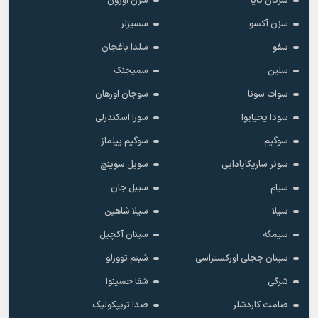
سرکان کایا
سرن اوزون
سزن آکسو
سسیزلر
سفو
سلدا باغجان
سلین
سمیجنک
سوات سونا
سوجان اورهان
سودا یحیایوا
سورا اسکندرلی
سوگیم
سوگیم ییلماز
سونر ساریکابادایی
سویل سوینچ
سیام
سیبل جان
سیلا
سیلا شاهین
سیمگه
سینان آکچیل
سینان ججلی اورکستراسی
شبنم تووزلو
شرگی
شفا حسینوا
صامت کاردشلر
صدا تریپکولیک