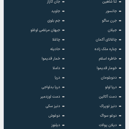
ثنا شاهین
جان کازاز
جانسور
جاوید
جرن ساگو
جم بلوی
جیلان
جیهان مرتضی اوغلو
چاغاتای آکمان
چاغلا
چناره ملک زاده
حادیثه
خاطره اسلام
خمار قدیموا
خومار قدیموا
داملا
ددوبلومان
دریا
دریا اولو
دریا بداواجی
دمت آکالین
دمت اوزدمیر
دنیز توپراک
دنیز سکی
دوغو سواگ
دوغوش
دیلان پولات
دیلنوز