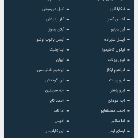
آنکارا اکوز
آنیل دورموش
آهسن آلماز
آیاز اردوغان
آیاز بابایو
آیتن رسول
آیسل علیزاده
آیسل یاکوپ اوغلو
آیگون کاظیموا
آیلا چلیک
آینور پولات
آیهان
ابراهیم ارکال
ابراهیم تاتلیسس
ابرو پولات
ابرو گوندش
ابرو یاشار
اجه سچکین
اجه مومای
احمد کایا
احمد مصطفایو
ادا تات
ادا ساکیز
ادیس
ارسای اونر
ارن کاراییلان