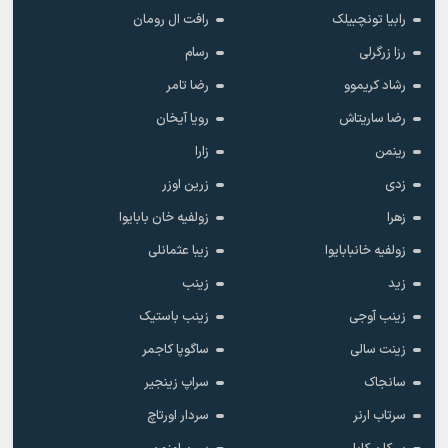
رابیا تونچبیلک
رافت ال رومان
رزا زرگرلی
رسام
رشاد کریموو
رضا تامر
رضا ساریتاش
رویا آیخان
رینمن
زارا
زدی
زرین اوزر
زهرا
زولفیه خان بابایوا
زولفیه خانبابایوا
زیبا عثمانلی
زید
زینب
زینب آوجی
زینب باستیک
زینت سالی
ساگوپا کاجمر
سانجاک
سراپ زینجیر
سرتاب ارنر
سردار اورتاچ