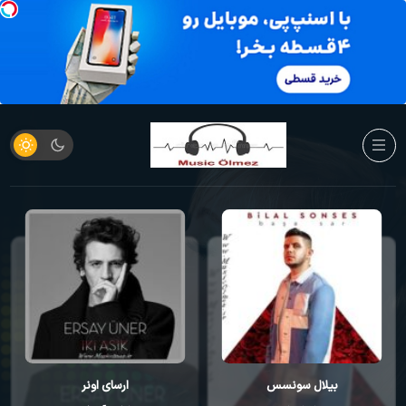
بیلال سونسس
ارسای اونر